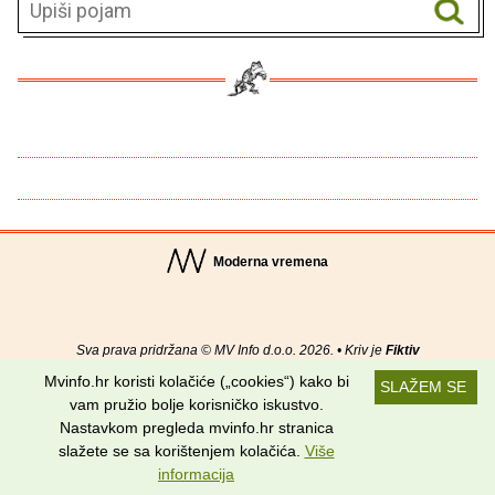
Moderna vremena
Sva prava pridržana © MV Info d.o.o. 2026. • Kriv je
Fiktiv
Mvinfo.hr koristi kolačiće („cookies“) kako bi
SLAŽEM SE
O nama
•
Pomoć
•
Uvjeti korištenja
•
RSS kanali
vam pružio bolje korisničko iskustvo.
Nastavkom pregleda mvinfo.hr stranica
Potraži nas na:
slažete se sa korištenjem kolačića.
Više
informacija