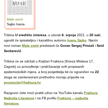
Male smrti
Sajko Ivana
Tribina
U središtu interesa
, u utorak
6. srpnja
2021. u
20 sati
,
ugostit će spisateljicu i kazališnu autoricu
Ivanu Sajko
. Njezin
novi roman
Male smrti
predstavit će
Goran Sergej Pristaš
i
Seid
Serdarević
.
Tribina će se održati u Knjižari Fraktura (Kneza Mislava 17,
Zagreb) uz provođenje i pridržavanje svih propisanih
epidemioloških mjera, a broj posjetitelja bit će ograničen na
22
,
stoga se zainteresirani prethodno moraju prijavite na
promocije@fraktura.hr
.
Razgovor ćete moći pratiti uživo na YouTube kanalu
Fraktura
Najbolja Literatura
i na FB profilu
Fraktura – najbolja
literatura
.