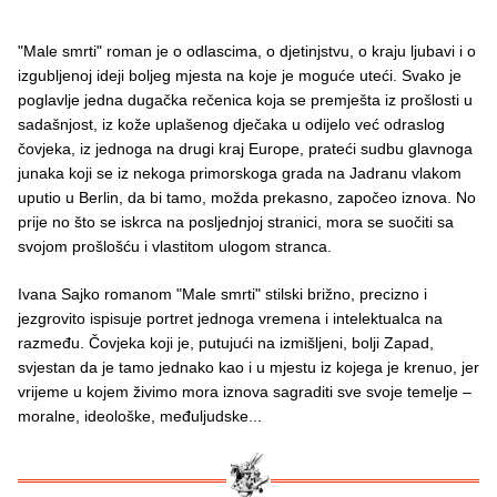
"Male smrti" roman je o odlascima, o djetinjstvu, o kraju ljubavi i o
izgubljenoj ideji boljeg mjesta na koje je moguće uteći. Svako je
poglavlje jedna dugačka rečenica koja se premješta iz prošlosti u
sadašnjost, iz kože uplašenog dječaka u odijelo već odraslog
čovjeka, iz jednoga na drugi kraj Europe, prateći sudbu glavnoga
junaka koji se iz nekoga primorskoga grada na Jadranu vlakom
uputio u Berlin, da bi tamo, možda prekasno, započeo iznova. No
prije no što se iskrca na posljednjoj stranici, mora se suočiti sa
svojom prošlošću i vlastitom ulogom stranca.
Ivana Sajko romanom "Male smrti" stilski brižno, precizno i
jezgrovito ispisuje portret jednoga vremena i intelektualca na
razmeđu. Čovjeka koji je, putujući na izmišljeni, bolji Zapad,
svjestan da je tamo jednako kao i u mjestu iz kojega je krenuo, jer
vrijeme u kojem živimo mora iznova sagraditi sve svoje temelje –
moralne, ideološke, međuljudske...