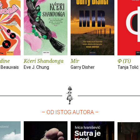
dine
Kćeri Shandonga
Mir
Φ (Fi)
 Beauvais
Eve J. Chung
Garry Disher
Tanja Tolić
– OD ISTOG AUTORA –