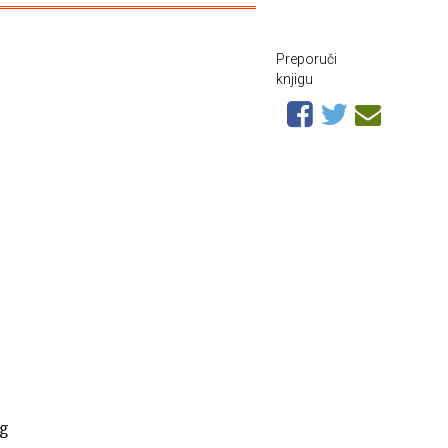
Preporuči
knjigu
og