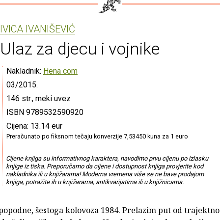
IVICA IVANIŠEVIĆ
Ulaz za djecu i vojnike
Nakladnik:
Hena com
03/2015.
146 str., meki uvez
ISBN 9789532590920
Cijena: 13.14 eur
Preračunato po fiksnom tečaju konverzije 7,53450 kuna za 1 euro
Cijene knjiga su informativnog karaktera, navodimo prvu cijenu po izlasku
knjige iz tiska. Preporučamo da cijene i dostupnost knjiga provjerite kod
nakladnika ili u knjižarama! Moderna vremena više se ne bave prodajom
knjiga, potražite ih u knjižarama, antikvarijatima ili u knjižnicama.
 popodne, šestoga kolovoza 1984. Prelazim put od trajektn