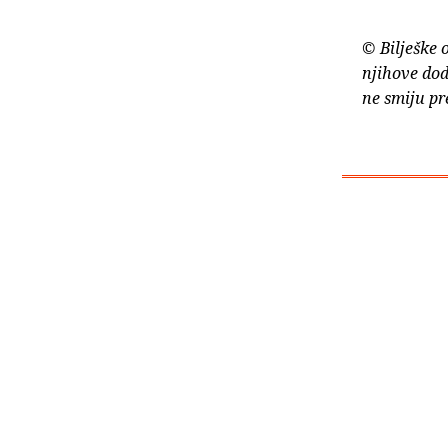
© Bilješke 
njihove dod
ne smiju pr