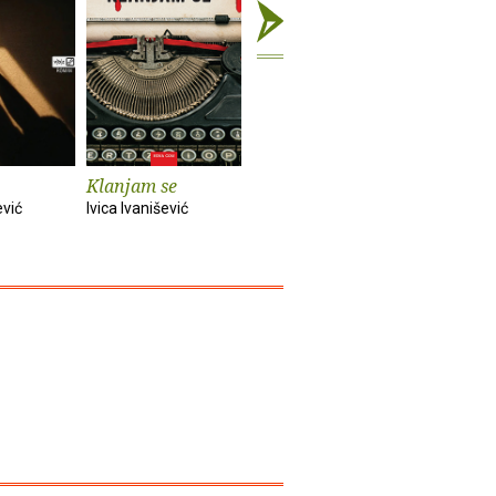
Klanjam se
Knjiga žalbe
Primaver
ević
Ivica Ivanišević
Ivica Ivanišević
Ivica Ivaniš