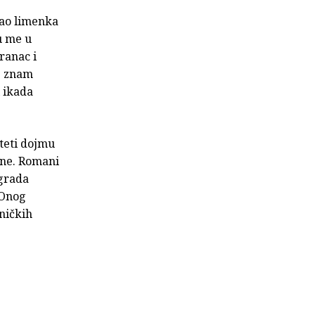
kao limenka
ju me u
 ranac i
e znam
i ikada
oteti dojmu
ane. Romani
 grada
 Onog
ničkih