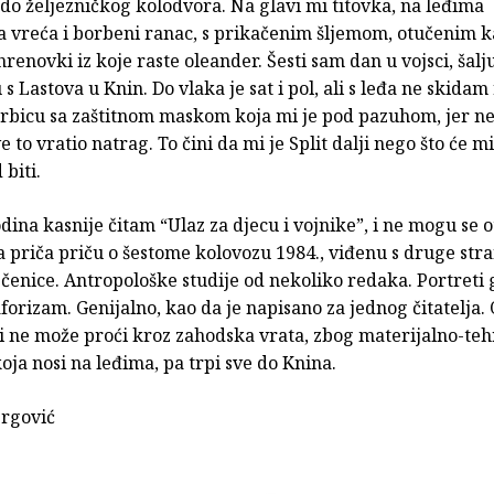
 do željezničkog kolodvora. Na glavi mi titovka, na leđima
a vreća i borbeni ranac, s prikačenim šljemom, otučenim 
hrenovki iz koje raste oleander. Šesti sam dan u vojsci, šal
 Lastova u Knin. Do vlaka je sat i pol, ali s leđa ne skidam
torbicu sa zaštitnom maskom koja mi je pod pazuhom, jer n
e to vratio natrag. To čini da mi je Split dalji nego što će m
 biti.
dina kasnije čitam “Ulaz za djecu i vojnike”, i ne mogu se 
a priča priču o šestome kolovozu 1984., viđenu s druge str
čenice. Antropološke studije od nekoliko redaka. Portreti
aforizam. Genijalno, kao da je napisano za jednog čitatelja.
ji ne može proći kroz zahodska vrata, zbog materijalno-teh
oja nosi na leđima, pa trpi sve do Knina.
ergović