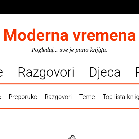
Moderna vremena
Pogledaj... sve je puno knjiga.
e
Razgovori
Djeca
e
Preporuke
Razgovori
Teme
Top lista knji