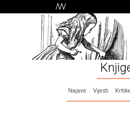
Knjig
Najave
Vijesti
Kritik