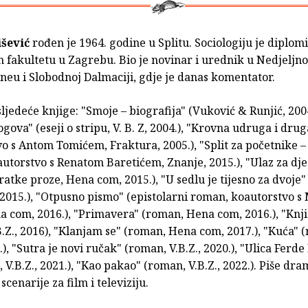
išević
rođen je 1964. godine u Splitu. Sociologiju je diplom
 fakultetu u Zagrebu. Bio je novinar i urednik u Nedjeljno
neu i Slobodnoj Dalmaciji, gdje je danas komentator.
sljedeće knjige: "Smoje – biografija" (Vuković & Runjić, 200
ogova" (eseji o stripu, V. B. Z, 2004.), "Krovna udruga i dr
o s Antom Tomićem, Fraktura, 2005.), "Split za početnike 
utorstvo s Renatom Baretićem, Znanje, 2015.), "Ulaz za dje
ratke proze, Hena com, 2015.), "U sedlu je tijesno za dvoje
2015.), "Otpusno pismo" (epistolarni roman, koautorstvo 
a com, 2016.), "Primavera" (roman, Hena com, 2016.), "Knj
.Z., 2016), "Klanjam se" (roman, Hena com, 2017.), "Kuća" 
9.), "Sutra je novi ručak" (roman, V.B.Z., 2020.), "Ulica Fer
 V.B.Z., 2021.), "Kao pakao" (roman, V.B.Z., 2022.). Piše dr
scenarije za film i televiziju.