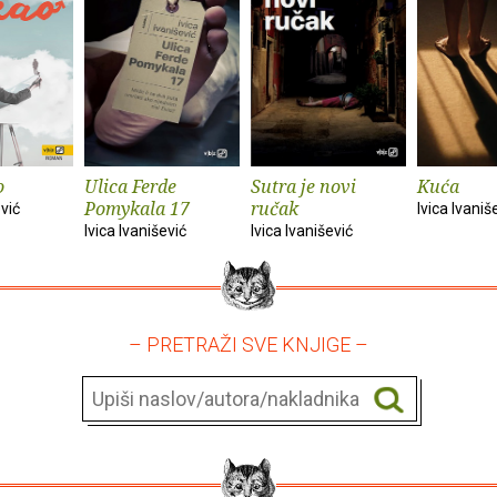
o
Ulica Ferde
Sutra je novi
Kuća
Pomykala 17
ručak
ević
Ivica Ivaniš
Ivica Ivanišević
Ivica Ivanišević
– PRETRAŽI SVE KNJIGE –