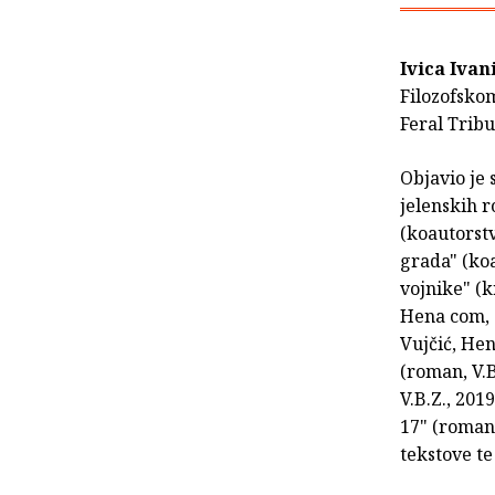
Ivica Ivan
Filozofskom
Feral Tribu
Objavio je 
jelenskih r
(koautorstv
grada" (koa
vojnike" (k
Hena com, 
Vujčić, Hen
(roman, V.B
V.B.Z., 201
17" (roman,
tekstove te 