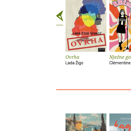
Ovrha
Nježne go
Lada Žigo
Clémentine