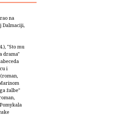
irao na
j Dalmaciji,
4.), "Sto mu
uga drama"
– abeceda
cu i
" (roman,
s Marinom
iga žalbe"
(roman,
de Pomykala
amske