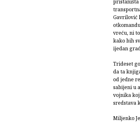
pristaništa
transportn
Gavrilović 
otkomandu s
vreću, ni 
kako bih sv
ijedan grad
Trideset go
da ta knjig
od jedne re
sabijeni u 
vojnika ko
sredstava k
Miljenko J