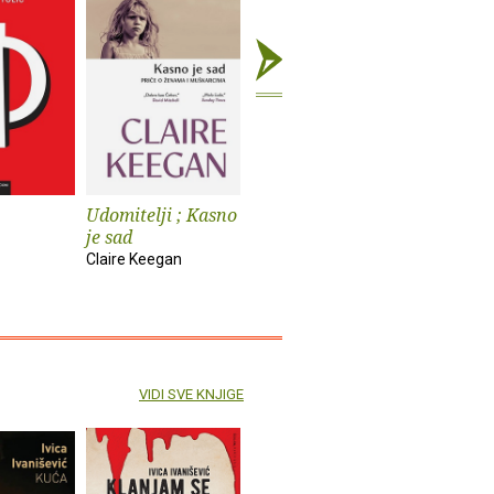
Udomitelji ; Kasno
Čast
Teška vo
je sad
Elif Shafak
Pia Prezelj
Claire Keegan
VIDI SVE KNJIGE