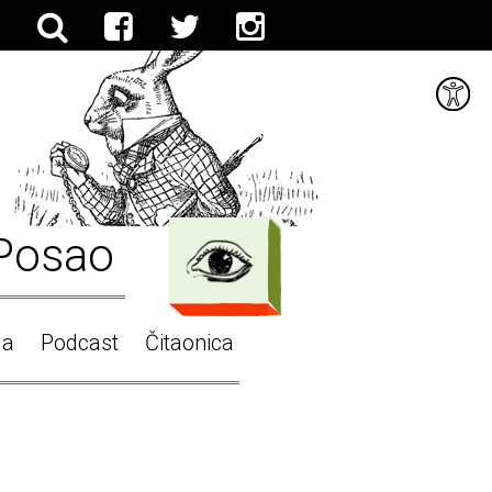
Posao
ga
Podcast
Čitaonica