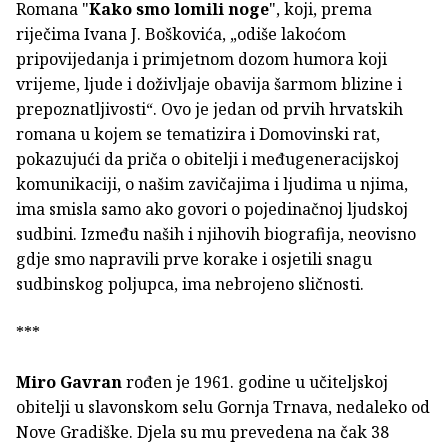
Romana "
Kako smo lomili noge
", koji, prema
riječima Ivana J. Boškovića, „odiše lakoćom
pripovijedanja i primjetnom dozom humora koji
vrijeme, ljude i doživljaje obavija šarmom blizine i
prepoznatljivosti“. Ovo je jedan od prvih hrvatskih
romana u kojem se tematizira i Domovinski rat,
pokazujući da priča o obitelji i međugeneracijskoj
komunikaciji, o našim zavičajima i ljudima u njima,
ima smisla samo ako govori o pojedinačnoj ljudskoj
sudbini. Između naših i njihovih biografija, neovisno
gdje smo napravili prve korake i osjetili snagu
sudbinskog poljupca, ima nebrojeno sličnosti.
***
Miro Gavran
rođen je 1961. godine u učiteljskoj
obitelji u slavonskom selu Gornja Trnava, nedaleko od
Nove Gradiške. Djela su mu prevedena na čak 38