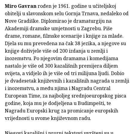
Miro Gavran
rođen je 1961. godine u učiteljskoj
obitelji u slavonskom selu Gornja Trnava, nedaleko od
Nove Gradiške. Diplomirao je dramaturgiju na
Akademiji dramske umjetnosti u Zagrebu. Piše
drame, romane, filmske scenarije i knjige za mlade.
Djela su mu prevedena na čak 38 jezika, a njegove su
knjige doživjele više od 200 izdanja u zemlji i
inozemstvu. Po njegovim dramama i komedijama
nastalo je više od 300 kazališnih premijera diljem
svijeta, a vidjelo ih je više od tri milijuna ljudi. Dobio
je dvadesetak književnih i kazališnih nagrada u zemlji
i inozemstvu, a među njima i Nagradu Central
European Time, za najboljeg srednjoeuropskog pisca
godine, koja mu je dodjeljena u Budimpešti, te
Nagradu Europski krug za promicanje europskih
vrijednosti u svome književnom radu.
Njegovi kazališni i prozni tekstovi uvršteni su u