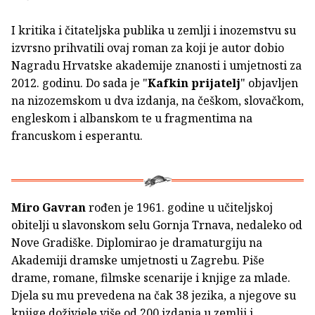
I kritika i čitateljska publika u zemlji i inozemstvu su
izvrsno prihvatili ovaj roman za koji je autor dobio
Nagradu Hrvatske akademije znanosti i umjetnosti za
2012. godinu. Do sada je "
Kafkin prijatelj
" objavljen
na nizozemskom u dva izdanja, na češkom, slovačkom,
engleskom i albanskom te u fragmentima na
francuskom i esperantu.
Miro Gavran
rođen je 1961. godine u učiteljskoj
obitelji u slavonskom selu Gornja Trnava, nedaleko od
Nove Gradiške. Diplomirao je dramaturgiju na
Akademiji dramske umjetnosti u Zagrebu. Piše
drame, romane, filmske scenarije i knjige za mlade.
Djela su mu prevedena na čak 38 jezika, a njegove su
knjige doživjele više od 200 izdanja u zemlji i