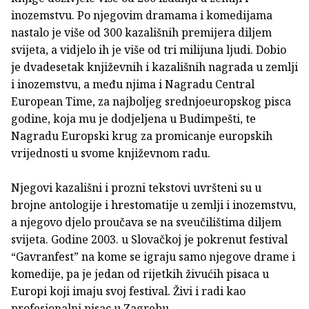
inozemstvu. Po njegovim dramama i komedijama
nastalo je više od 300 kazališnih premijera diljem
svijeta, a vidjelo ih je više od tri milijuna ljudi. Dobio
je dvadesetak književnih i kazališnih nagrada u zemlji
i inozemstvu, a među njima i Nagradu Central
European Time, za najboljeg srednjoeuropskog pisca
godine, koja mu je dodjeljena u Budimpešti, te
Nagradu Europski krug za promicanje europskih
vrijednosti u svome književnom radu.
Njegovi kazališni i prozni tekstovi uvršteni su u
brojne antologije i hrestomatije u zemlji i inozemstvu,
a njegovo djelo proučava se na sveučilištima diljem
svijeta. Godine 2003. u Slovačkoj je pokrenut festival
“Gavranfest” na kome se igraju samo njegove drame i
komedije, pa je jedan od rijetkih živućih pisaca u
Europi koji imaju svoj festival. Živi i radi kao
profesionalni pisac u Zagrebu.