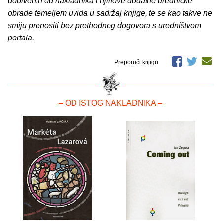
dobivenih od nakladnika i njihove dodatne uredničke
obrade temeljem uvida u sadržaj knjige, te se kao takve ne
smiju prenositi bez prethodnog dogovora s uredništvom
portala.
Preporuči knjigu
– OD ISTOG NAKLADNIKA –