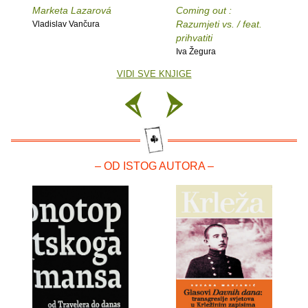
Marketa Lazarová
Coming out :
Razumjeti vs. / feat.
Vladislav Vančura
prihvatiti
Iva Žegura
VIDI SVE KNJIGE
– OD ISTOG AUTORA –