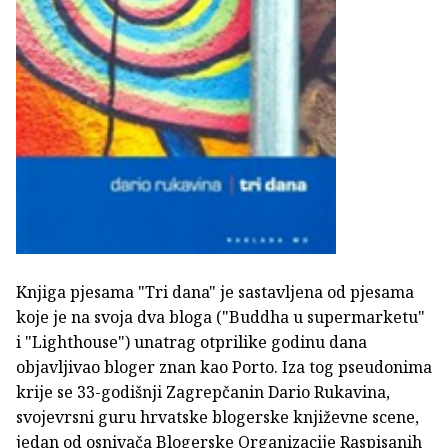
Knjiga pjesama "Tri dana" je sastavljena od pjesama
koje je na svoja dva bloga ("Buddha u supermarketu"
i "Lighthouse") unatrag otprilike godinu dana
objavljivao bloger znan kao Porto. Iza tog pseudonima
krije se 33-godišnji Zagrepčanin Dario Rukavina,
svojevrsni guru hrvatske blogerske književne scene,
jedan od osnivača Blogerske Organizacije Raspisanih