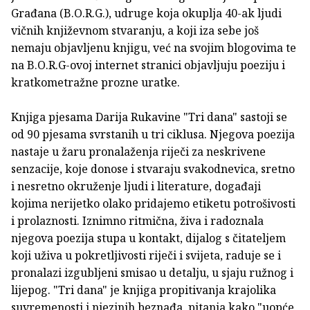
Građana (B.O.R.G.), udruge koja okuplja 40-ak ljudi
vičnih književnom stvaranju, a koji iza sebe još
nemaju objavljenu knjigu, već na svojim blogovima te
na B.O.R.G-ovoj internet stranici objavljuju poeziju i
kratkometražne prozne uratke.
Knjiga pjesama Darija Rukavine "Tri dana" sastoji se
od 90 pjesama svrstanih u tri ciklusa. Njegova poezija
nastaje u žaru pronalaženja riječi za neskrivene
senzacije, koje donose i stvaraju svakodnevica, sretno
i nesretno okruženje ljudi i literature, događaji
kojima nerijetko olako pridajemo etiketu potrošivosti
i prolaznosti. Iznimno ritmična, živa i radoznala
njegova poezija stupa u kontakt, dijalog s čitateljem
koji uživa u pokretljivosti riječi i svijeta, raduje se i
pronalazi izgubljeni smisao u detalju, u sjaju ružnog i
lijepog. "Tri dana" je knjiga propitivanja krajolika
suvremenosti i njezinih beznađa, pitanja kako "uopće