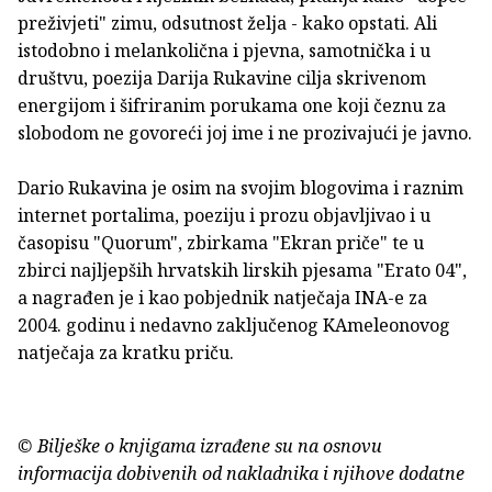
preživjeti" zimu, odsutnost želja - kako opstati. Ali
istodobno i melankolična i pjevna, samotnička i u
društvu, poezija Darija Rukavine cilja skrivenom
energijom i šifriranim porukama one koji čeznu za
slobodom ne govoreći joj ime i ne prozivajući je javno.
Dario Rukavina je osim na svojim blogovima i raznim
internet portalima, poeziju i prozu objavljivao i u
časopisu "Quorum", zbirkama "Ekran priče" te u
zbirci najljepših hrvatskih lirskih pjesama "Erato 04",
a nagrađen je i kao pobjednik natječaja INA-e za
2004. godinu i nedavno zaključenog KAmeleonovog
natječaja za kratku priču.
© Bilješke o knjigama izrađene su na osnovu
informacija dobivenih od nakladnika i njihove dodatne