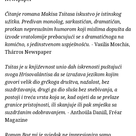
Čitanje romana Makisa Tsitasa iskustvo je istinskog
užitka. Predivan monolog, sarkastičan, dramatičan,
protkan nepresušnim humorom koji mislima dopušta da
izvode vratolomije prebacujući se s dramatičnoga na
komično, s jedinstvenom uspješnošću.
- Vasilis Moschis,
Thárros Newspaper
Tsitas je u književnost unio dah iskrenosti puštajući
svoga Hrisovalántisa da se izražava jezikom kojim
govori velik dio grčkoga društva, nažalost, bez
suzdržavanja, drugi ga dio sluša bez snebivanja, a
postoji i treća vrsta koja se, kad osjeti da se prelaze
granice pristojnosti, ili skanjuje ili pak smješka sa
suzdržanim odobravanjem.
- Anthoúla Daniíl, Fréar
Magazine
Roman Bog mi je svjedok ne impresionira samo