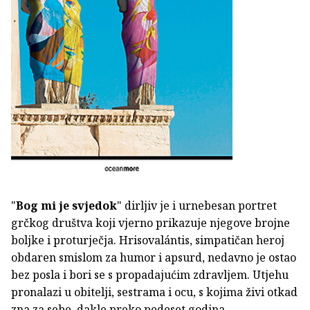
"
Bog mi je svjedok
" dirljiv je i urnebesan portret
grčkog društva koji vjerno prikazuje njegove brojne
boljke i proturječja. Hrisovalántis, simpatičan heroj
obdaren smislom za humor i apsurd, nedavno je ostao
bez posla i bori se s propadajućim zdravljem. Utjehu
pronalazi u obitelji, sestrama i ocu, s kojima živi otkad
zna za sebe, dakle preko pedeset godina.