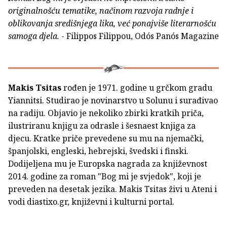
originalnošću tematike, načinom razvoja radnje i
oblikovanja središnjega lika, već ponajviše literarnošću
samoga djela.
- Filippos Filippou, Odós Panós Magazine
Makis Tsitas
rođen je 1971. godine u grčkom gradu
Yiannitsi. Studirao je novinarstvo u Solunu i surađivao
na radiju. Objavio je nekoliko zbirki kratkih priča,
ilustriranu knjigu za odrasle i šesnaest knjiga za
djecu. Kratke priče prevedene su mu na njemački,
španjolski, engleski, hebrejski, švedski i finski.
Dodijeljena mu je Europska nagrada za književnost
2014. godine za roman "Bog mi je svjedok", koji je
preveden na desetak jezika. Makis Tsitas živi u Ateni i
vodi diastixo.gr, književni i kulturni portal.