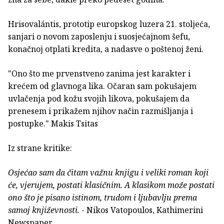
Hrisovalántis, prototip europskog luzera 21. stoljeća,
sanjari o novom zaposlenju i suosjećajnom šefu,
konačnoj otplati kredita, a nadasve o poštenoj ženi.
"Ono što me prvenstveno zanima jest karakter i
krećem od glavnoga lika. Očaran sam pokušajem
uvlačenja pod kožu svojih likova, pokušajem da
prenesem i prikažem njihov način razmišljanja i
postupke." Makis Tsitas
Iz strane kritike:
Osjećao sam da čitam važnu knjigu i veliki roman koji
će, vjerujem, postati klasičnim. A klasikom može postati
ono što je pisano istinom, trudom i ljubavlju prema
samoj književnosti.
- Nikos Vatopoulos, Kathimerini
Newspaper