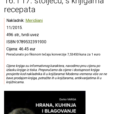
16. i 17. stoljeću, s knjigama
recepata
Nakladnik:
Meridijani
11/2015.
496 str., tvrdi uvez
ISBN 9789532391930
Cijena: 46.45 eur
Preračunato po fiksnom tečaju konverzije 7,53450 kuna za 1 euro
Cijene knjiga su informativnog karaktera, navodimo prvu cijenu po
izlasku knjige iz tiska. Preporučamo da cijene i dostupnost knjiga
provjerite kod nakladnika ili u knjižarama! Moderna vremena više se ne
bave prodajom knjiga, potražite ih u knjižarama, antikvarijatima ili u
knjižnicama.