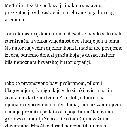
Međutim, težište prikaza je ipak na sustavnoj
prezentaciji svih sastavnica prehrane toga burnog
vremena.
Tom ekohistorijskom temom dosad se bavilo vrlo malo
istraživača, a velika vrijednost ove studije je i u tomu
što autor najvećim dijelom koristi mađarske povijesne
izvore, odnosno donosi građu koja je dosad mahom
bila nepoznata hrvatskoj historiografiji.
Iako se prvenstveno bavi prehranom, pilom i
blagovanjem, knjiga daje vrlo široki uvid u način
života na vlastelinstvima Zrinskih, odnosno na
njihovim dvorovima i u utvrdama, pa i niz zanimljivih
i manje poznatih podataka o pojedinim članovima
grofovske obitelji Zrinski te o tadašnjim važnim
zbivanjima. Mnoštvo dosad nepoznatih ili malo