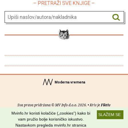
– PRETRAŽI SVE KNJIGE –
Moderna vremena
Sva prava pridržana © MV Info d.o.o. 2026. • Kriv je
Fiktiv
Mvinfo.hr koristi kolačiće („cookies“) kako bi
SLAŽEM SE
O nama
•
Pomoć
•
Uvjeti korištenja
•
RSS kanali
vam pružio bolje korisničko iskustvo.
Nastavkom pregleda mvinfo.hr stranica
Potraži nas na: