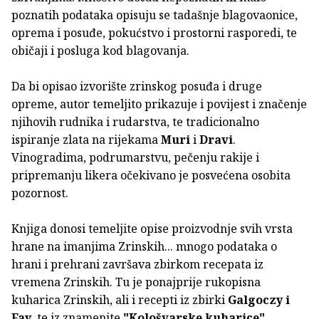
poznatih podataka opisuju se tadašnje blagovaonice,
oprema i posuđe, pokućstvo i prostorni rasporedi, te
običaji i posluga kod blagovanja.
Da bi opisao izvorište zrinskog posuđa i druge
opreme, autor temeljito prikazuje i povijest i značenje
njihovih rudnika i rudarstva, te tradicionalno
ispiranje zlata na rijekama
Muri
i
Dravi
.
Vinogradima, podrumarstvu, pečenju rakije i
pripremanju likera očekivano je posvećena osobita
pozornost.
Knjiga donosi temeljite opise proizvodnje svih vrsta
hrane na imanjima Zrinskih... mnogo podataka o
hrani i prehrani završava zbirkom recepata iz
vremena Zrinskih. Tu je ponajprije rukopisna
kuharica Zrinskih, ali i recepti iz zbirki
Galgoczy i
Fay
, te iz znamenite
"Kološvarske kuharice"
.