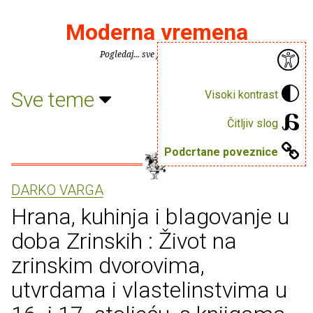
Moderna vremena
Pogledaj... sve je puno knjiga.
Sve teme
Visoki kontrast
Čitljiv slog
Podcrtane poveznice
DARKO VARGA
Hrana, kuhinja i blagovanje u
doba Zrinskih : Život na
zrinskim dvorovima,
utvrdama i vlastelinstvima u