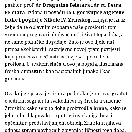
paskom prof. dr.
Dragutina Feletara
i dr. sc.
Petra
Feletara
. Izdana u povodu
450. godišnjice Sigetske
bitke i pogibije Nikole IV. Zrinskog
, knjiga je izraz
želje da se o slavnim osobama naše prošlosti i tom
vremenu progovori obuhvaćajući i život toga doba, a
ne samo političke događaje. Zato je ovo djelo naš
prinos ekohistoriji, razmjerno novoj grani povijesti
koja proučava međuodnos čovjeka i prirode u
prošlosti. U svakom slučaju ovo je bogata, ilustrirana
freska
Zrinskih
i kao nacionalnih junaka i kao -
gurmana.
Ova knjige prava je riznica podataka (zapravo, građu)
o jednom segmentu svakodnevnog života u vrijeme
Zrinskih: kako se u to doba proizvodila hrana, kako se
jelo, pilo i blagovalo. Usput se i ova knjiga bavi i
općenitim predstavljanjem obitelji Zrinski i njihova
odnosa spram povijesnih zbivanja i ličnosti toga doba.