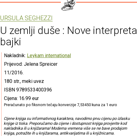
URSULA SEGHEZZI
U zemlji duše : Nove interpreta
bajki
Nakladnik:
Leykam international
Prijevod: Jelena Spreicer
11/2016.
180 str., meki uvez
ISBN 9789533400396
Cijena: 16.99 eur
Preračunato po fiksnom tečaju konverzije 7,53450 kuna za 1 euro
Cijene knjiga su informativnog karaktera, navodimo prvu cijenu po izlasku
knjige iz tiska. Preporučamo da cijene i dostupnost knjiga provjerite kod
nakladnika ili u knjižarama! Moderna vremena više se ne bave prodajom
knjiga, potražite ih u knjižarama, antikvarijatima ili u knjižnicama.