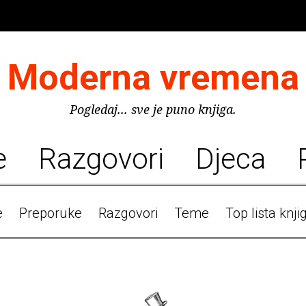
Moderna vremena
Pogledaj... sve je puno knjiga.
e
Razgovori
Djeca
e
Preporuke
Razgovori
Teme
Top lista knji