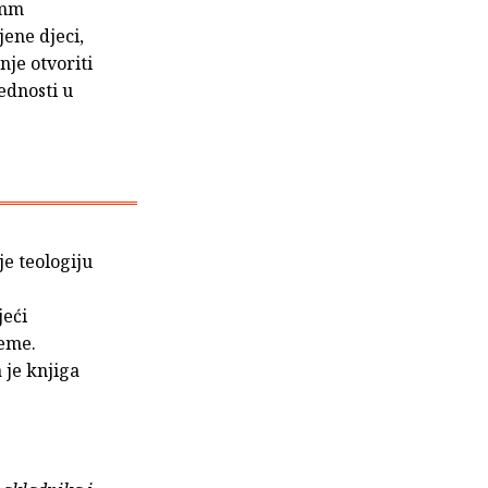
imm
jene djeci,
nje otvoriti
ednosti u
je teologiju
e
jeći
jeme.
 je knjiga