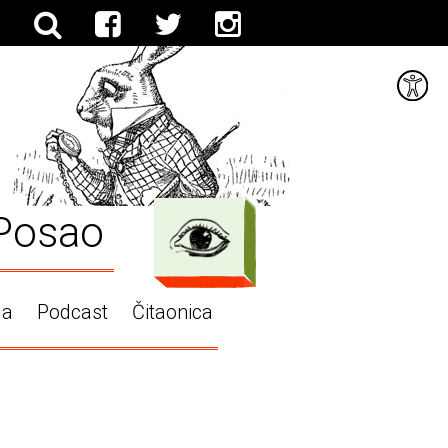
Posao
ga
Podcast
Čitaonica