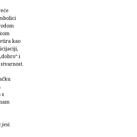
reće
mbolici
irodom
ekom
etira kao
cijaciji,
„dobro“ i
stvarnost.
dačku
h
 s
 nam
 jesi.