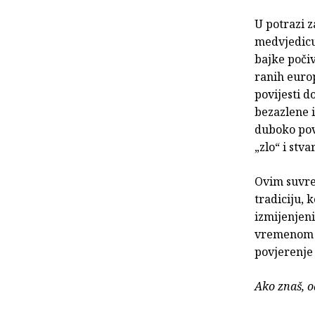
U potrazi 
medvjedicu 
bajke poči
ranih euro
povijesti d
bezazlene i
duboko pove
„zlo“ i stv
Ovim suvre
tradiciju, k
izmijenjeni
vremenom u
povjerenje
Ako znaš, od