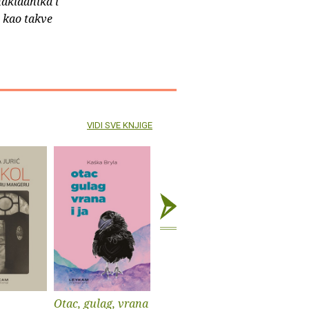
nakladnika i
e kao takve
VIDI SVE KNJIGE
Otac, gulag, vrana
Popis svega što
Samosta