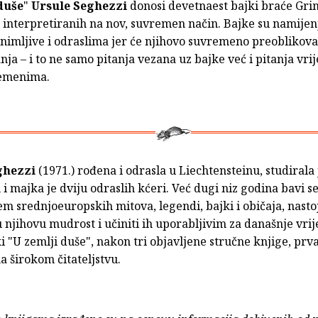
duše
"
Ursule Seghezzi
donosi devetnaest bajki braće Gr
i interpretiranih na nov, suvremen način. Bajke su namijen
animljive i odraslima jer će njihovo suvremeno preoblikova
ja – i to ne samo pitanja vezana uz bajke već i pitanja vrij
remenima.
ghezzi
(1971.) rođena i odrasla u Liechtensteinu, studirala 
u i majka je dviju odraslih kćeri. Već dugi niz godina bavi s
em srednjoeuropskih mitova, legendi, bajki i običaja, nasto
u njihovu mudrost i učiniti ih uporabljivim za današnje vri
i "U zemlji duše", nakon tri objavljene stručne knjige, prva
 širokom čitateljstvu.