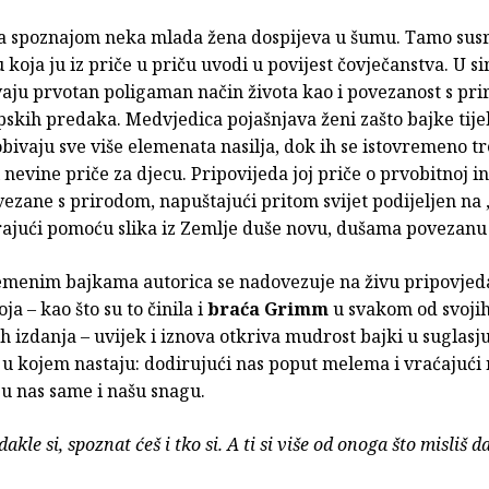
za spoznajom neka mlada žena dospijeva u šumu. Tamo sus
koja ju iz priče u priču uvodi u povijest čovječanstva. U si
vaju prvotan poligaman način života kao i povezanost s pr
pskih predaka. Medvjedica pojašnjava ženi zašto bajke tij
obivaju sve više elemenata nasilja, dok ih se istovremeno tr
 nevine priče za djecu. Pripovijeda joj priče o prvobitnoj ini
zane s prirodom, napuštajući pritom svijet podijeljen na 
arajući pomoću slika iz Zemlje duše novu, dušama povezanu 
menim bajkama autorica se nadovezuje na živu pripovje
oja – kao što su to činila i
braća Grimm
u svakom od svoji
h izdanja – uvijek i iznova otkriva mudrost bajki u suglasju
 kojem nastaju: dodirujući nas poput melema i vraćajući
 u nas same i našu snagu.
akle si, spoznat ćeš i tko si. A ti si više od onoga što misliš da