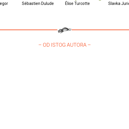
egor
Sébastien Dulude
Élise Turcotte
Slavka Juri
– OD ISTOG AUTORA –