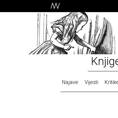
Knjig
Najave
Vijesti
Kritik