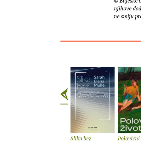
© Bilješke 
njihove dod
ne smiju pr
Slika bez
Polovični 