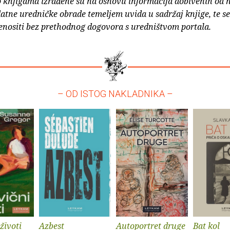
o knjigama izrađene su na osnovu informacija dobivenih od 
atne uredničke obrade temeljem uvida u sadržaj knjige, te s
enositi bez prethodnog dogovora s uredništvom portala.
– OD ISTOG NAKLADNIKA –
životi
Azbest
Autoportret druge
Bat kol