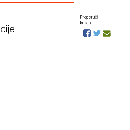
Preporuči
knjigu
cije