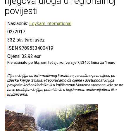
njegova uloga u regionalnoj
povijesti
Nakladnik:
Leykam international
02/2017.
332 str., tvrdi uvez
ISBN 9789533400419
Cijena: 32.92 eur
Preračunato po fiksnom tečaju konverzije 7,53450 kuna za 1 euro
Cijene knjiga su informativnog karaktera, navodimo prvu cijenu po
izlasku knjige iz tiska. Preporučamo da cijene i dostupnost knjiga
provjerite kod nakladnika ili u knjižarama! Moderna vremena više se ne
bave prodajom knjiga, potražite ih u knjižarama, antikvarijatima ili u
knjižnicama.