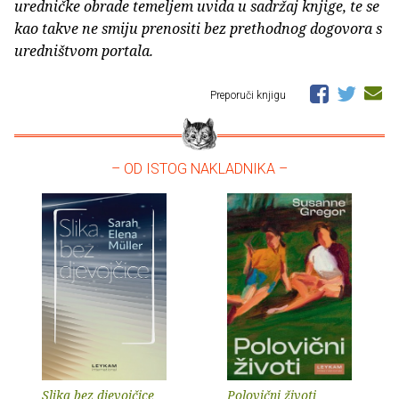
uredničke obrade temeljem uvida u sadržaj knjige, te se
kao takve ne smiju prenositi bez prethodnog dogovora s
uredništvom portala.
Preporuči knjigu
– OD ISTOG NAKLADNIKA –
Slika bez djevojčice
Polovični životi