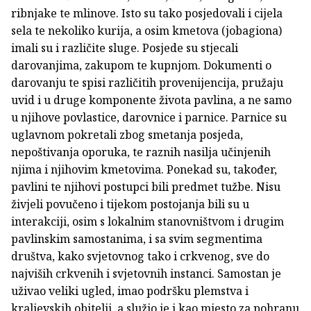
ribnjake te mlinove. Isto su tako posjedovali i cijela
sela te nekoliko kurija, a osim kmetova (jobagiona)
imali su i različite sluge. Posjede su stjecali
darovanjima, zakupom te kupnjom. Dokumenti o
darovanju te spisi različitih provenijencija, pružaju
uvid i u druge komponente života pavlina, a ne samo
u njihove povlastice, darovnice i parnice. Parnice su
uglavnom pokretali zbog smetanja posjeda,
nepoštivanja oporuka, te raznih nasilja učinjenih
njima i njihovim kmetovima. Ponekad su, također,
pavlini te njihovi postupci bili predmet tužbe. Nisu
živjeli povučeno i tijekom postojanja bili su u
interakciji, osim s lokalnim stanovništvom i drugim
pavlinskim samostanima, i sa svim segmentima
društva, kako svjetovnog tako i crkvenog, sve do
najviših crkvenih i svjetovnih instanci. Samostan je
uživao veliki ugled, imao podršku plemstva i
kraljevskih obitelji, a služio je i kao mjesto za pohranu