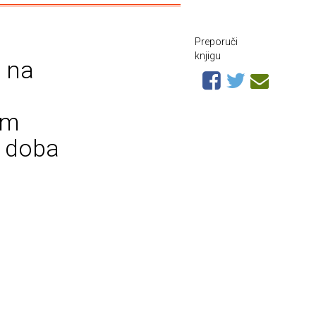
Preporuči
knjigu
a na
om
h doba