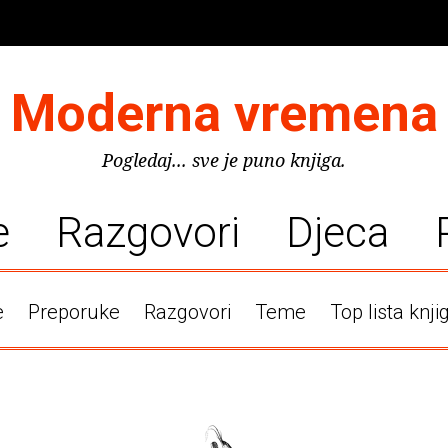
Moderna vremena
Pogledaj... sve je puno knjiga.
e
Razgovori
Djeca
e
Preporuke
Razgovori
Teme
Top lista knji