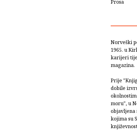
Prosa
Norveški po
1965. u Ki
karijeri ti
magazina.
Prije "Knji
dobile izvr
okolnostim
moru", u No
objavljena 
kojima su S
književnost