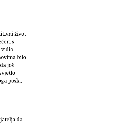
itivni život
čeri s
 vidio
novima bilo
da još
svjetlo
ga posla,
jatelja da