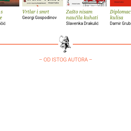
 s
Vrtlar i smrt
Zašto nisam
Diplomaci
e
naučila kuhati
kulisa
Georgi Gospodinov
ičić
Slavenka Drakulić
Damir Grub
– OD ISTOG AUTORA –