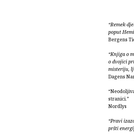
“Remek-djel
poput Hemi
Bergens T
“Knjiga o m
o dvojici p
misteriju, l
Dagens Nar
“Neodoljiva
stranici.”
Nordlys
“Pravi izaz
pršti energ