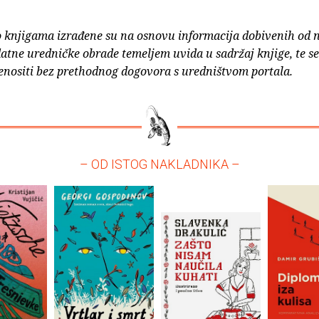
o knjigama izrađene su na osnovu informacija dobivenih od 
atne uredničke obrade temeljem uvida u sadržaj knjige, te s
enositi bez prethodnog dogovora s uredništvom portala.
– OD ISTOG NAKLADNIKA –