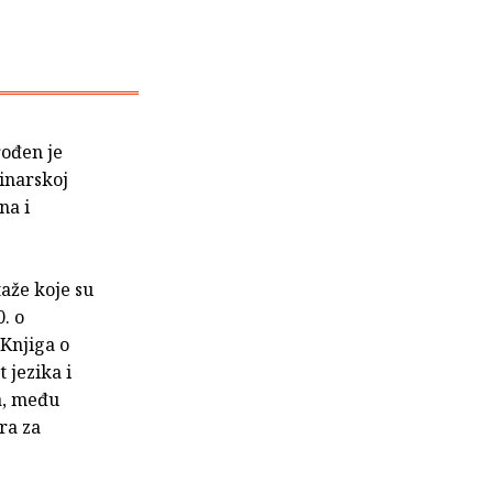
ođen je
inarskoj
na i
aže koje su
. o
Knjiga o
 jezika i
a, među
ra za