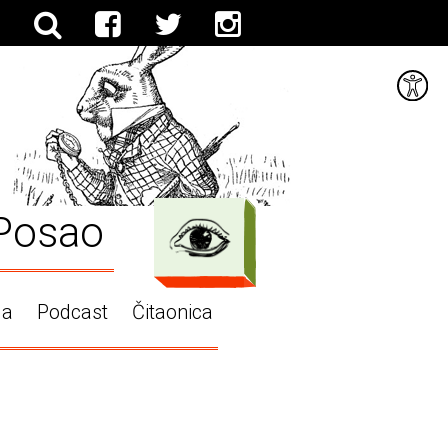
Posao
ga
Podcast
Čitaonica