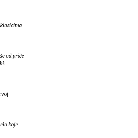
 klasicima
še od priče
bi:
rvoj
elo koje