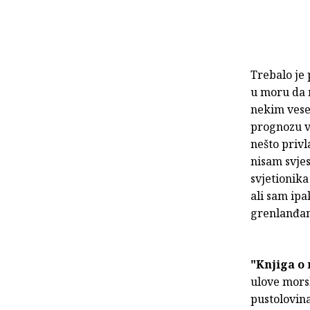
Trebalo je 
u moru da 
nekim vesel
prognozu vr
nešto privl
nisam svjes
svjetionik
ali sam ipa
grenlanđa
"Knjiga o
ulove mors
pustolovina