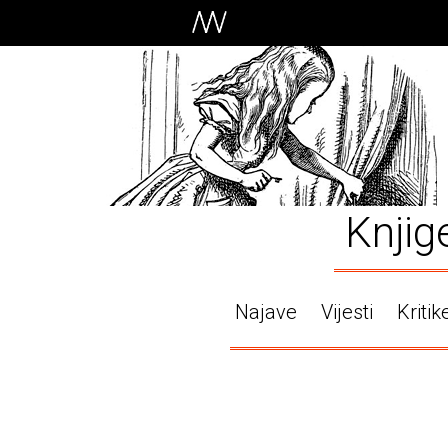
Knjig
Najave
Vijesti
Kritik