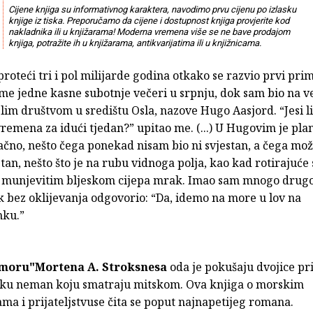
Cijene knjiga su informativnog karaktera, navodimo prvu cijenu po izlasku
knjige iz tiska. Preporučamo da cijene i dostupnost knjiga provjerite kod
nakladnika ili u knjižarama! Moderna vremena više se ne bave prodajom
knjiga, potražite ih u knjižarama, antikvarijatima ili u knjižnicama.
proteći tri i pol milijarde godina otkako se razvio prvi prim
me jedne kasne subotnje večeri u srpnju, dok sam bio na ve
im društvom u središtu Osla, nazove Hugo Aasjord. “Jesi li
emena za idući tjedan?” upitao me. (...) U Hugovim je pla
ačno, nešto čega ponekad nisam bio ni svjestan, a čega mož
tan, nešto što je na rubu vidnoga polja, kao kad rotirajuće 
a munjevitim bljeskom cijepa mrak. Imao sam mnogo drugo
k bez oklijevanja odgovorio: “Da, idemo na more u lov na
nku.”
 moru"Mortena A. Stroksnesa
oda je pokušaju dvojice pri
ku neman koju smatraju mitskom. Ova knjiga o morskim
ma i prijateljstvuse čita se poput najnapetijeg romana.