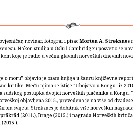
vjesničar, novinar, fotograf i pisac
Morten A. Strøksnes
r
rkenesu. Nakon studija u Oslu i Cambridgeu posvetio se nov
jekom koje je radio u većini glavnih norveških dnevnih novi
ge o moru" objavio je osam knjiga u žanru književne report
sne kritike. Među njima se ističe "Ubojstvo u Kongu" iz 2010
a sudskog postupka dvojici norveških plaćenika u Kongu. "
rveškoj objavljena 2015., prevedena je na više od dvadeset
širom svijeta. Strøksnes je dobitnik više norveških nagrad
pråkråd (2011.), Brage (2015.) i nagrada Norveških kritiča
 (2015.).