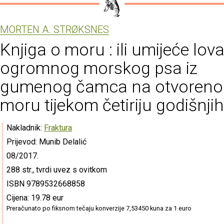
MORTEN A. STRØKSNES
Knjiga o moru : ili umijeće lov
ogromnog morskog psa iz
gumenog čamca na otvoren
moru tijekom četiriju godišnji
Nakladnik:
Fraktura
Prijevod: Munib Delalić
08/2017.
288 str., tvrdi uvez s ovitkom
ISBN 9789532668858
Cijena: 19.78 eur
Preračunato po fiksnom tečaju konverzije 7,53450 kuna za 1 euro