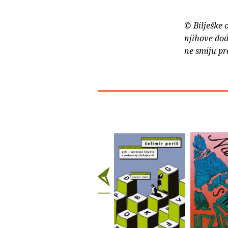
© Bilješke 
njihove dod
ne smiju pr