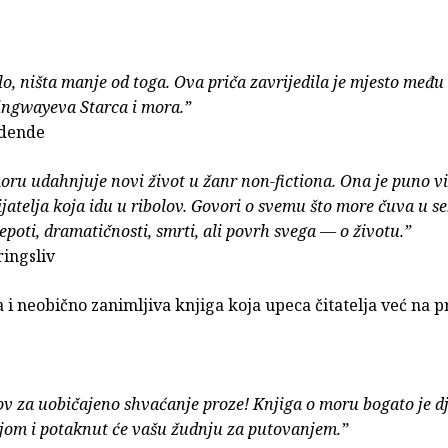
o, ništa manje od toga. Ova priča zavrijedila je mjesto među
ngwayeva Starca i mora.”
idende
oru udahnjuje novi život u žanr non-fictiona. Ona je puno vi
rijatelja koja idu u ribolov. Govori o svemu što more čuva u se
jepoti, dramatičnosti, smrti, ali povrh svega — o životu.”
ingsliv
 i neobično zanimljiva knjiga koja upeca čitatelja već na p
ov za uobičajeno shvaćanje proze! Knjiga o moru bogato je dj
ijom i potaknut će vašu žudnju za putovanjem.”