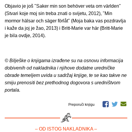
Objavio je još "Saker min son behöver veta om världen"
(Stvari koje moj sin treba znati o svijetu, 2012), "Min
mormor hälsar och säger förlåt" (Moja baka vas pozdravlja
i kaže da joj je žao, 2013) i Britt-Marie var här (Britt-Marie
je bila ovdje, 2014).
© Bilješke o knjigama izrađene su na osnovu informacija
dobivenih od nakladnika i njihove dodatne uredničke
obrade temeljem uvida u sadržaj knjige, te se kao takve ne
smiju prenositi bez prethodnog dogovora s uredništvom
portala.
Preporuči knjigu
– OD ISTOG NAKLADNIKA –