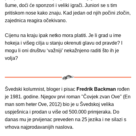
šume, doći će sponzori i veliki igrači. Juniori se s tim
pritiskom nose kako znaju. Kad jedan od njih počini zločin,
zajednica reagira očekivano.
Cijenu na kraju ipak netko mora platiti. Je li grad u ime
hokeja i višeg cilja u stanju okrenuti glavu od pravde? I
mogu li oni društvu ‘važniji’ nekažnjeno raditi što ih je
volja?
Švedski kolumnist, bloger i pisac
Fredrik Backman
rođen
je 1981. godine. Njegov prvi roman "Čovjek zvan Ove" (En
man som heter Ove, 2012) bio je u Švedskoj velika
uspješnica i prodan u više od 500.000 primjeraka. Do
danas mu je prvijenac preveden na 25 jezika i ne silazi s
vrhova najprodavanijih naslova.