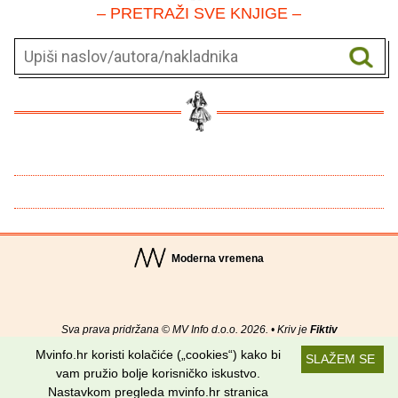
– PRETRAŽI SVE KNJIGE –
Moderna vremena
Sva prava pridržana © MV Info d.o.o. 2026. • Kriv je
Fiktiv
Mvinfo.hr koristi kolačiće („cookies“) kako bi
SLAŽEM SE
O nama
•
Pomoć
•
Uvjeti korištenja
•
RSS kanali
vam pružio bolje korisničko iskustvo.
Nastavkom pregleda mvinfo.hr stranica
Potraži nas na: