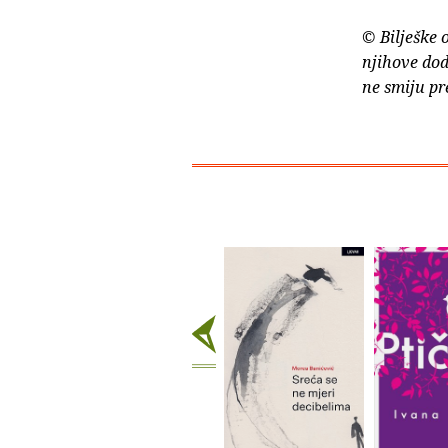
© Bilješke 
njihove dod
ne smiju pr