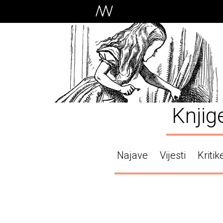
Knjig
Najave
Vijesti
Kritik