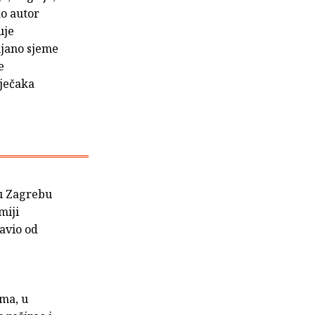
o autor
uje
ijano sjeme
e
dječaka
 u Zagrebu
miji
avio od
ma, u