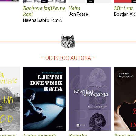
Bachove književne
Vaim
Mir i rat
kapi
Jon Fosse
Boštjan Vi
Helena Sablić Tomić
– OD ISTOG AUTORA –
a narod
Ljetni dnevnik
Kronika
Život bez