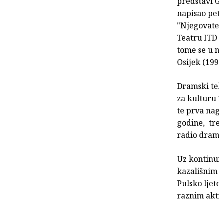
predstavi G
napisao pet
"Njegovate
Teatru ITD 
tome se u 
Osijek (199
Dramski te
za kulturu 
te prva na
godine, tr
radio drame
Uz kontinu
kazališnim 
Pulsko ljet
raznim akt