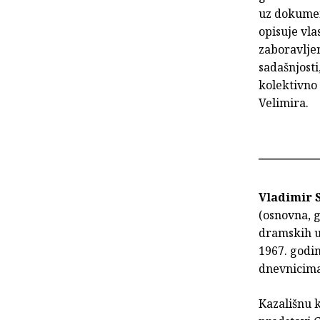
uz dokumen
opisuje vlas
zaboravlje
sadašnjosti
kolektivno 
Velimira.
Vladimir S
(osnovna, g
dramskih u
1967. godin
dnevnicima 
Kazališnu 