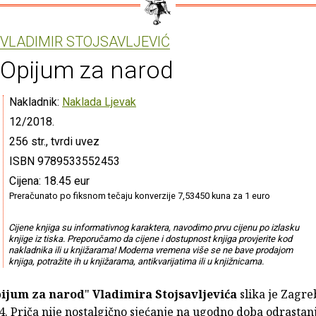
VLADIMIR STOJSAVLJEVIĆ
Opijum za narod
Nakladnik:
Naklada Ljevak
12/2018.
256 str., tvrdi uvez
ISBN 9789533552453
Cijena: 18.45 eur
Preračunato po fiksnom tečaju konverzije 7,53450 kuna za 1 euro
Cijene knjiga su informativnog karaktera, navodimo prvu cijenu po izlasku
knjige iz tiska. Preporučamo da cijene i dostupnost knjiga provjerite kod
nakladnika ili u knjižarama! Moderna vremena više se ne bave prodajom
knjiga, potražite ih u knjižarama, antikvarijatima ili u knjižnicama.
ijum za narod
"
Vladimira Stojsavljevića
slika je Zagre
. Priča nije nostalgično sjećanje na ugodno doba odrastanj