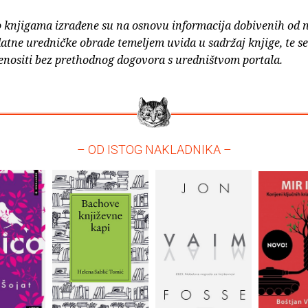
o knjigama izrađene su na osnovu informacija dobivenih od 
atne uredničke obrade temeljem uvida u sadržaj knjige, te s
enositi bez prethodnog dogovora s uredništvom portala.
– OD ISTOG NAKLADNIKA –