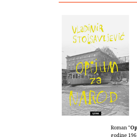
Roman "
Op
godine 1964