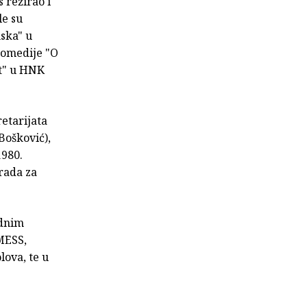
 režirao i
le su
ska" u
 komedije "O
ut" u HNK
etarijata
Bošković),
1980.
rada za
odnim
 MESS,
lova, te u