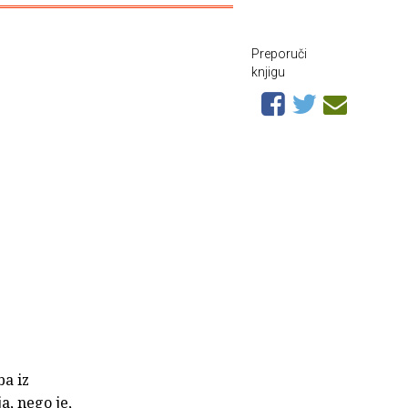
Preporuči
knjigu
ba iz
a, nego je,