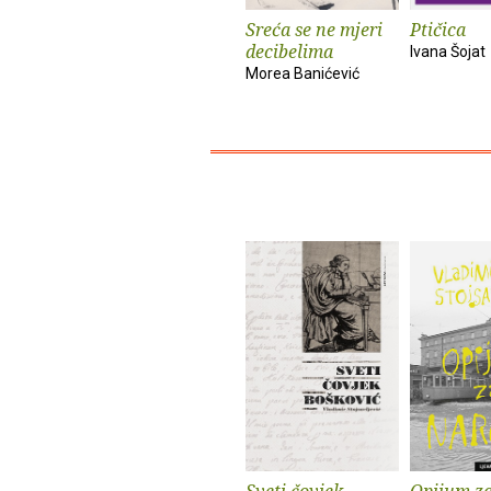
Sreća se ne mjeri
Ptičica
decibelima
Ivana Šojat
Morea Banićević
Sveti čovjek
Opijum z