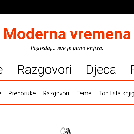
Moderna vremena
Pogledaj... sve je puno knjiga.
e
Razgovori
Djeca
e
Preporuke
Razgovori
Teme
Top lista knji