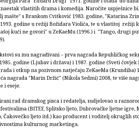
eorgija Para "Eduard Drugi" 1971. godine i otada do danas
naestak vlastitih drama i komedija. Naročite uspješnice bi
lj mašte" s Brankom Cvitković 1983. godine, "Katarina Zrin
1993. godine u režiji Božidara Violića, te u vlastitoj režiji
našoj kući ne govori" u ZeKaeMu (1996.) i "Tango, drugi p
9).
kstovi su mu nagrađivani – prva nagrada Republičkog sekr
1985. godine (Ljubav i država) i 1987. godine (Sveti čovjek 
grada i otkup na pozivnom natječaju ZeKaeMa (Krundiba) 
eća nagrada "Marin Držić" (Nikola Sedmi) 2008, te više nag
 i eseje.
irani rad dramskog pisca i redatelja, sudjelovao u raznor
festivalima (BITEF, Splitsko ljeto, Dubrovačke ljetne igre,
o, Čakovečko ljeto itd.) kao producent i voditelj okruglih sto
ivnostima kulturnog marketinga.