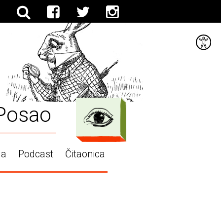
Posao
ga
Podcast
Čitaonica