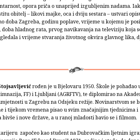
tarnost, opora priča o unaprijed izgubljenim nadama. Iak
titu obitelj – likovi majke, oca i dviju sestara – ustvari opis
no doba Zagreba, godinu poplave, vrijeme u kojemu je pos
, doba hladnog rata, prvog navikavanja na televiziju koja s
gledala i vrijeme stvaranja životnog okvira glavnog lika, 
tojsavljević
rođen je u Bjelovaru 1950. Škole je pohađao
imnazija, FF) i Ljubljani (AGRFTV), te diplomirao na Akade
mjetnosti u Zagrebu na Odsjeku režije. Novinarstvom se b
e i tijekom vremena pisao u svim značajnijim tjednicima i
bivše i nove države, a u ranoj mladosti bavio se i filmom.
karijeru započeo kao student na Dubrovačkim ljetnim igra