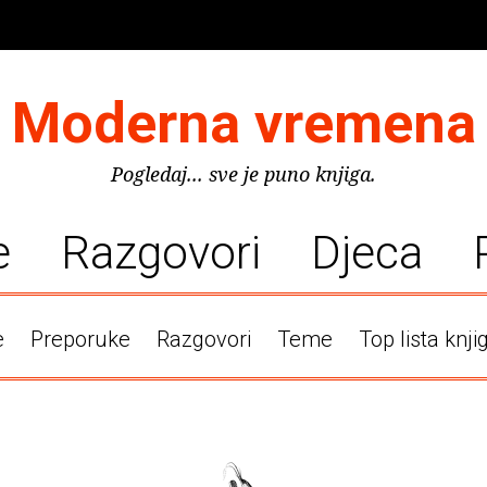
Moderna vremena
Pogledaj... sve je puno knjiga.
e
Razgovori
Djeca
e
Preporuke
Razgovori
Teme
Top lista knji