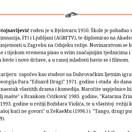
tojsavljević
rođen je u Bjelovaru 1950. Škole je pohađao
imnazija, FF) i Ljubljani (AGRFTV), te diplomirao na Akade
mjetnosti u Zagrebu na Odsjeku režije. Novinarstvom se b
e i tijekom vremena pisao u svim značajnijim tjednicima i
bivše i nove države, a u ranoj mladosti bavio se i filmom.
karijeru započeo kao student na Dubrovačkim ljetnim igra
eorgija Para "Eduard Drugi" 1971. godine i otada do danas
naestak vlastitih drama i komedija. Naročite uspješnice bi
lj mašte" s Brankom Cvitković 1983. godine, "Katarina Zrin
1993. godine u režiji Božidara Violića, te u vlastitoj režiji
našoj kući ne govori" u ZeKaeMu (1996.) i "Tango, drugi p
9).