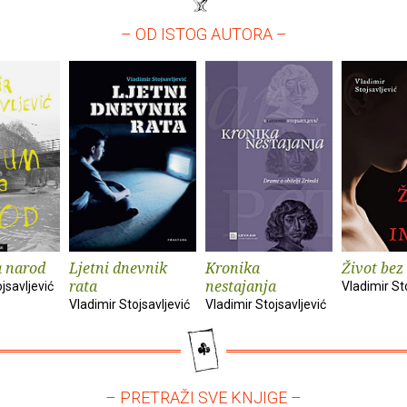
– OD ISTOG AUTORA –
a narod
Ljetni dnevnik
Kronika
Život bez
rata
nestajanja
jsavljević
Vladimir St
Vladimir Stojsavljević
Vladimir Stojsavljević
– PRETRAŽI SVE KNJIGE –