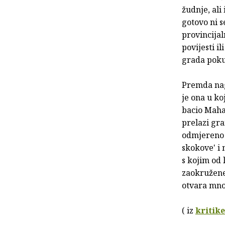
žudnje, ali
gotovo ni s
provincijal
povijesti i
grada poku
Premda nag
je ona u ko
bacio Maha
prelazi gra
odmjereno 
skokove' i 
s kojim od 
zaokružene,
otvara mno
( iz
kritik