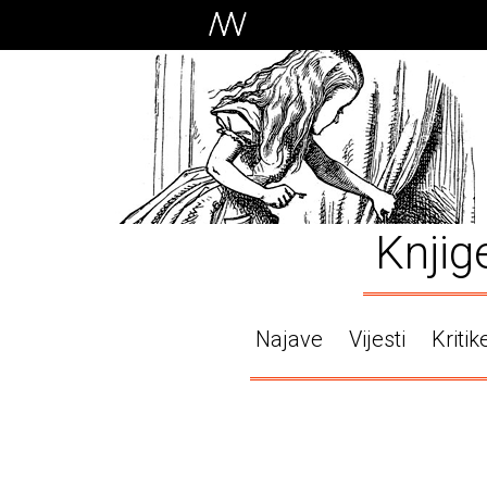
Knjig
Najave
Vijesti
Kritik