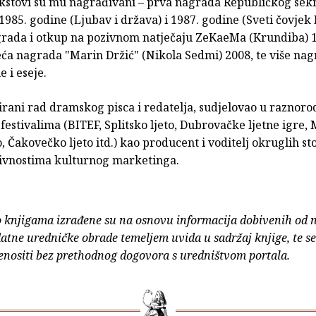
kstovi su mu nagrađivani – prva nagrada Republičkog sekr
1985. godine (Ljubav i država) i 1987. godine (Sveti čovjek 
grada i otkup na pozivnom natječaju ZeKaeMa (Krundiba) 
eća nagrada "Marin Držić" (Nikola Sedmi) 2008, te više nag
 i eseje.
irani rad dramskog pisca i redatelja, sudjelovao u raznor
festivalima (BITEF, Splitsko ljeto, Dubrovačke ljetne igre,
o, Čakovečko ljeto itd.) kao producent i voditelj okruglih sto
ivnostima kulturnog marketinga.
o knjigama izrađene su na osnovu informacija dobivenih od 
atne uredničke obrade temeljem uvida u sadržaj knjige, te s
enositi bez prethodnog dogovora s uredništvom portala.