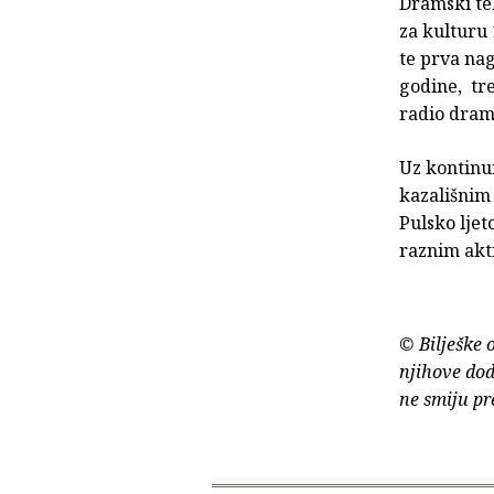
Dramski te
za kulturu 
te prva na
godine, tr
radio drame
Uz kontinu
kazališnim 
Pulsko ljet
raznim akt
© Bilješke 
njihove dod
ne smiju pr