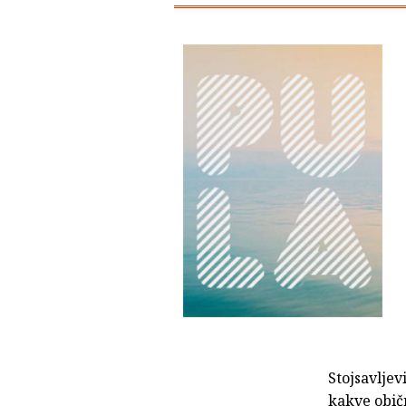
Stojsavljev
kakve običn