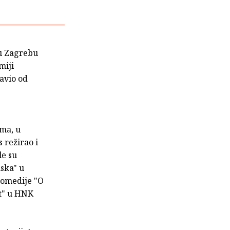
 u Zagrebu
miji
avio od
ma, u
 režirao i
le su
ska" u
 komedije "O
ut" u HNK