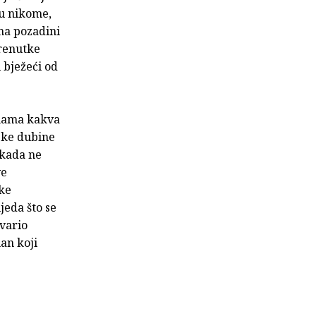
ju nikome,
na pozadini
trenutke
i bježeći od
enama kakva
rske dubine
ikada ne
ve
ke
jeda što se
tvario
an koji