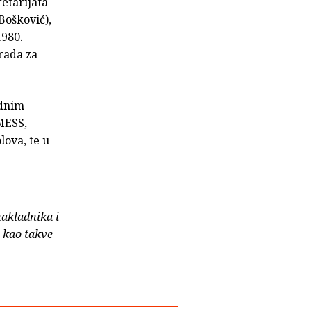
etarijata
Bošković),
1980.
rada za
odnim
 MESS,
lova, te u
nakladnika i
e kao takve