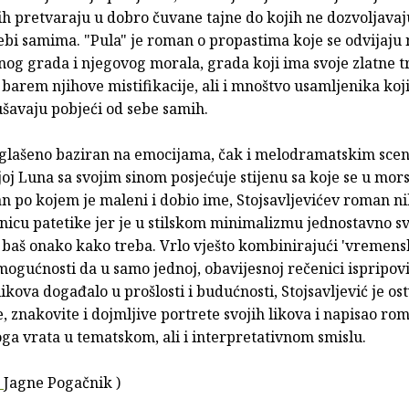
 ih pretvaraju u dobro čuvane tajne do kojih ne dozvoljava
ebi samima. "Pula" je roman o propastima koje se odvijaju 
nog grada i njegovog morala, grada koji ima svoje zlatne 
li barem njihove mistifikacije, ali i mnoštvo usamljenika koj
šavaju pobjeći od sebe samih.
lašeno baziran na emocijama, čak i melodramatskim sc
joj Luna sa svojim sinom posjećuje stijenu sa koje se u mo
n po kojem je maleni i dobio ime, Stojsavljevićev roman n
nicu patetike jer je u stilskom minimalizmu jednostavno s
baš onako kako treba. Vrlo vješto kombinirajući 'vremens
mogućnosti da u samo jednoj, obavijesnoj rečenici ispripovi
likova događalo u prošlosti i budućnosti, Stojsavljević je os
 znakovite i dojmljive portrete svojih likova i napisao rom
ga vrata u tematskom, ali i interpretativnom smislu.
e
Jagne Pogačnik )