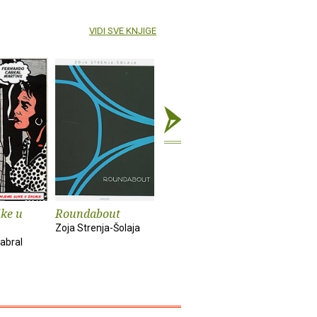
VIDI SVE KNJIGE
ike u
Roundabout
Hazmat
Pula
Zoja Strenja-Šolaja
Zoran Janjanin
Vladimir St
abral