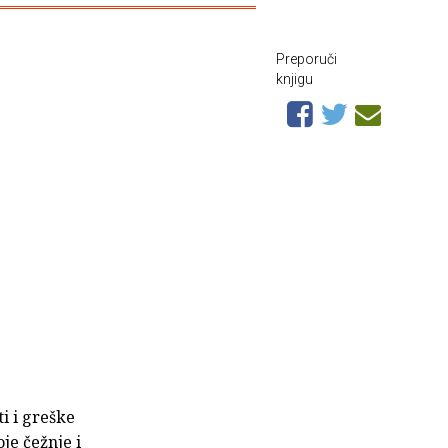
Preporuči
knjigu
i i greške
je čežnje i