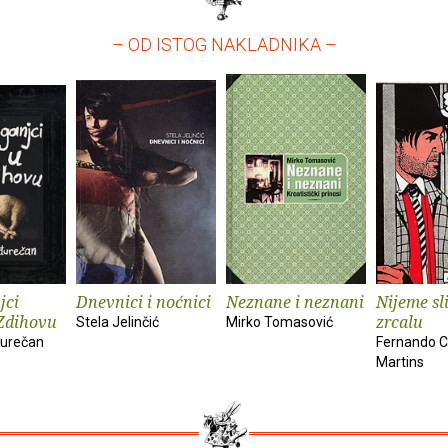
– OD ISTOG NAKLADNIKA –
jci
Dnevnici i noćnici
Neznane i neznani
Nijeme sl
Zdihovu
zrcalu
Stela Jelinčić
Mirko Tomasović
urečan
Fernando C
Martins