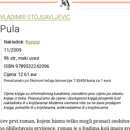
VLADIMIR STOJSAVLJEVIĆ
Pula
Nakladnik:
Konzor
11/2009.
96 str., meki uvez
ISBN 9789532242096
Cijena: 12.61 eur
Preračunato po fiksnom tečaju konverzije 7,53450 kuna za 1 euro
Cijene knjiga su informativnog karaktera, navodimo prvu cijenu po izlasku
knjige iz tiska. Preporučamo da cijene i dostupnost knjiga provjerite kod
nakladnika ili u knjižarama! Moderna vremena više se ne bave prodajom
knjiga, potražite ih u knjižarama, antikvarijatima ili u knjižnicama.
ićev prvi roman, kojem bismo teško mogli pronaći osobitost
o obilježavaju prvijence, roman je o ljudima koji imaju svo