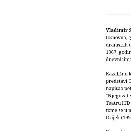
Vladimir S
(osnovna, g
dramskih u
1967. godin
dnevnicima 
Kazališnu 
predstavi G
napisao pet
"Njegovate
Teatru ITD 
tome se u 
Osijek (199