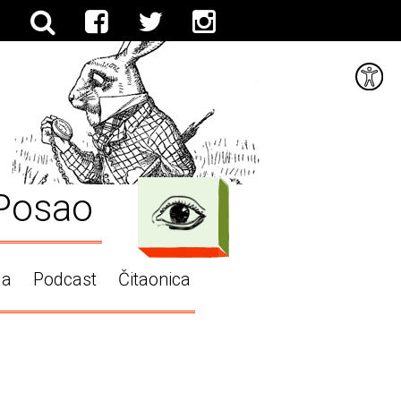
Posao
ga
Podcast
Čitaonica