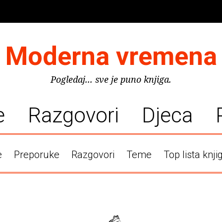
Moderna vremena
Pogledaj... sve je puno knjiga.
e
Razgovori
Djeca
e
Preporuke
Razgovori
Teme
Top lista knji