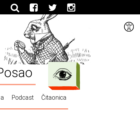
Posao
ga
Podcast
Čitaonica