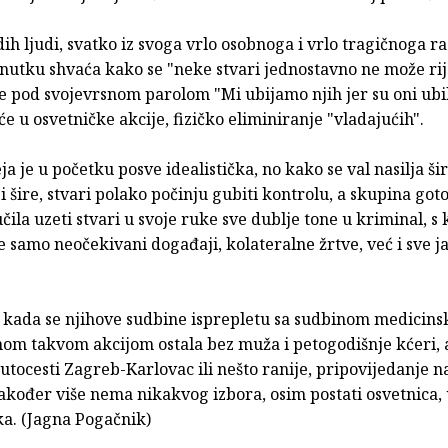
h ljudi, svatko iz svoga vrlo osobnoga i vrlo tragičnoga ra
nutku shvaća kako se "neke stvari jednostavno ne može rije
te pod svojevrsnom parolom "Mi ubijamo njih jer su oni ubi
e u osvetničke akcije, fizičko eliminiranje "vladajućih".
ja je u početku posve idealistička, no kako se val nasilja šir
 šire, stvari polako počinju gubiti kontrolu, a skupina got
učila uzeti stvari u svoje ruke sve dublje tone u kriminal, s
 samo neočekivani događaji, kolateralne žrtve, već i sve j
 kada se njihove sudbine isprepletu sa sudbinom medicins
nom takvom akcijom ostala bez muža i petogodišnje kćeri, a
utocesti Zagreb-Karlovac ili nešto ranije, pripovijedanje n
akođer više nema nikakvog izbora, osim postati osvetnica, 
. (Jagna Pogačnik)