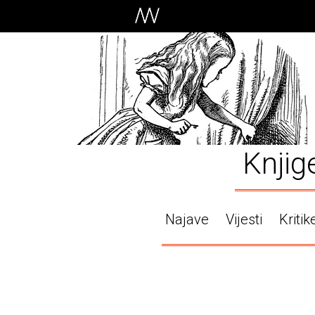
Knjig
Najave
Vijesti
Kritik