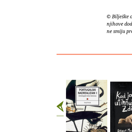
© Bilješke 
njihove dod
ne smiju pr