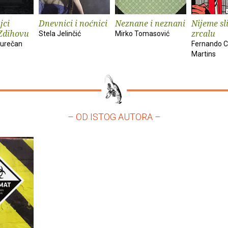
jci
Dnevnici i noćnici
Neznane i neznani
Nijeme sl
Zdihovu
zrcalu
Stela Jelinčić
Mirko Tomasović
urečan
Fernando C
Martins
– OD ISTOG AUTORA –