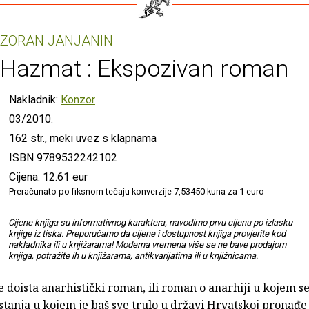
ZORAN JANJANIN
Hazmat : Ekspozivan roman
Nakladnik:
Konzor
03/2010.
162 str., meki uvez s klapnama
ISBN 9789532242102
Cijena: 12.61 eur
Preračunato po fiksnom tečaju konverzije 7,53450 kuna za 1 euro
Cijene knjiga su informativnog karaktera, navodimo prvu cijenu po izlasku
knjige iz tiska. Preporučamo da cijene i dostupnost knjiga provjerite kod
nakladnika ili u knjižarama! Moderna vremena više se ne bave prodajom
knjiga, potražite ih u knjižarama, antikvarijatima ili u knjižnicama.
 doista anarhistički roman, ili roman o anarhiji u kojem se
stanja u kojem je baš sve trulo u državi Hrvatskoj pronađe u