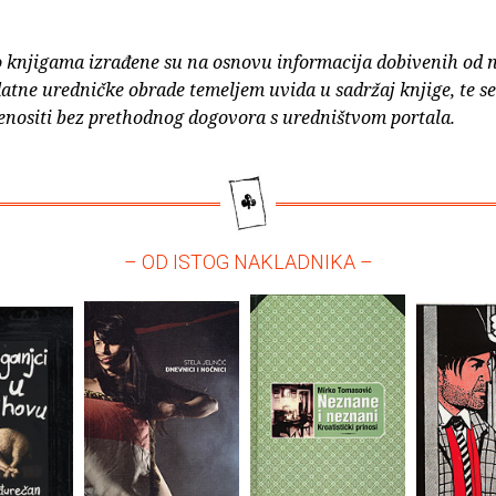
o knjigama izrađene su na osnovu informacija dobivenih od 
atne uredničke obrade temeljem uvida u sadržaj knjige, te s
enositi bez prethodnog dogovora s uredništvom portala.
– OD ISTOG NAKLADNIKA –