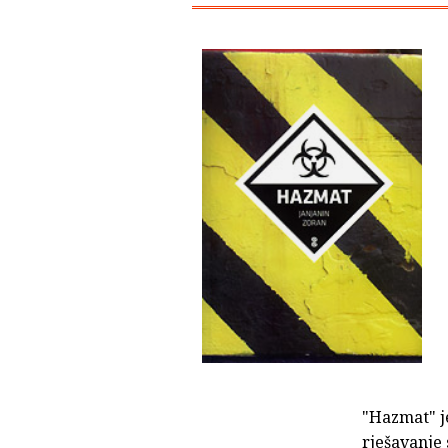
"Hazmat" je
rješavanje 