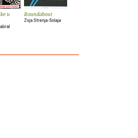
ike u
Roundabout
Hazmat
Pula
Zoja Strenja-Šolaja
Zoran Janjanin
Vladimir St
abral