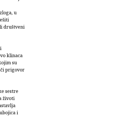
zloga, u
šiti
li društveni
i
ovo klinaca
 kojim su
ači prigovor
ke sestre
 životi
astavlja
ubojica i