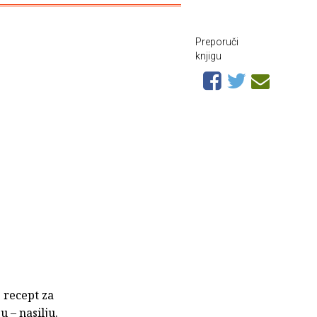
Preporuči
knjigu
 recept za
 – nasilju.