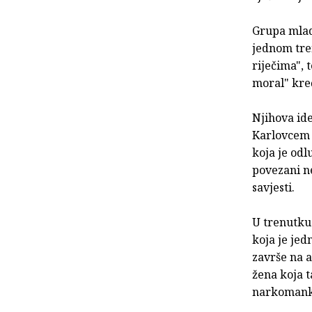
Grupa mladi
jednom tre
riječima", 
moral" kreć
Njihova ide
Karlovcem i
koja je odl
povezani ne
savjesti.
U trenutku
koja je jed
završe na a
žena koja t
narkomanka