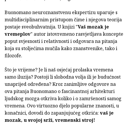
Buonomano neuroznanstvenu ekspertizu uparuje s
multidisciplinarnim pristupom čime i njegova teorija
postaje sveobuhvatnija. U knjizi "
Vaš mozak je
vremeplov
" autor istovremeno rasvjetljava koncepte
poput svjesnosti i relativnosti i odgovara na pitanja
koja su stoljećima mučila kako znanstvenike, tako i
filozofe.
Što je vrijeme? Je li naš osjećaj prolaska vremena
samo iluzija? Postoji li slobodna volja ili je budućnost
unaprijed određena? Kroz zanimljive odgovore na
ova pitanja Buonomano o fascinantnoj arhitekturi
ljudskog mozga otkriva koliko i o zamršenosti samog
vremena. Ovo virtuozno djelo popularne znanosti, u
konačnici, dovodi do zapanjujućeg otkrića:
vaš je
mozak, u svojoj srži, vremenski stroj!