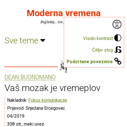
Moderna vremena
Pogledaj... sve je puno knjiga.
Sve teme
Visoki kontrast
Čitljiv slog
Podcrtane poveznice
DEAN BUONOMANO
Vaš mozak je vremeplov
Nakladnik:
Fokus komunikacije
Prijevod: Snježana Ercegovac
04/2019.
308 str., meki uvez