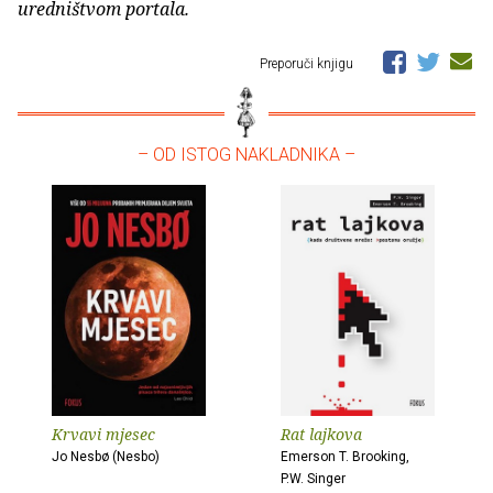
uredništvom portala.
Preporuči knjigu
– OD ISTOG NAKLADNIKA –
Krvavi mjesec
Rat lajkova
Jo Nesbø (Nesbo)
Emerson T. Brooking,
P.W. Singer