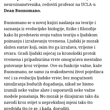
neuroznanstvenika, redoviti profesor na UCLA-u
Dean Buonomano.
Buonomano se u novoj knjizi naslanja na teorije i
saznanja iz evolucijske biologije, fizike i filozofije
kako bi predstavio svoju važnu teoriju o ljudskom
poimanju i izražavanju vremena. Ljudski je mozak
složen sustav koji, osim što ga izražava, vrijeme i
stvara. Gradi ljudski osjećaj za kronološki protok
vremena i pripadnicima vrste omogućava mentalno
putovanje kroz vrijeme. Ove su funkcije važne, kaže
Buonomano, ne samo za svakodnevni život pojedinca
već i za evoluciju ljudske vrste; bez mogućnosti
simuliranja budućih događanja, nikad ne bismo
izumili neke važne alate i uspostavili neke važne
modele ponašanja. No mozak je dizajniran tako da
navodi kroz svijet u neprekidnoj mjeni tako što
predviđa što će se, i kada, dogoditi.