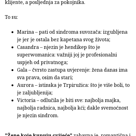
klijente, a posljednja za pokojnika.
To su:
Marina – pati od sindroma suvozača: izgubljena
je jer je ostala bez kapetana svog života;
Casandra – njezin je hendikep što je
superwomanica: važniji joj je profesionalni
uspjeh od privatnoga;
Gala – čvrsto zastupa uvjerenje: žena danas ima
sva prava, osim da stari;
Aurora – istinska je Trpiružica: što je više boli, to
je zaljubljenija;
Victoria – odlučila je biti sve: najbolja majka,
najbolja radnica, najbolja kći; dakle svemoćnost
je njezin sindrom.
"Žene koje kupuju cvijeće"
zabavna je, romantična i