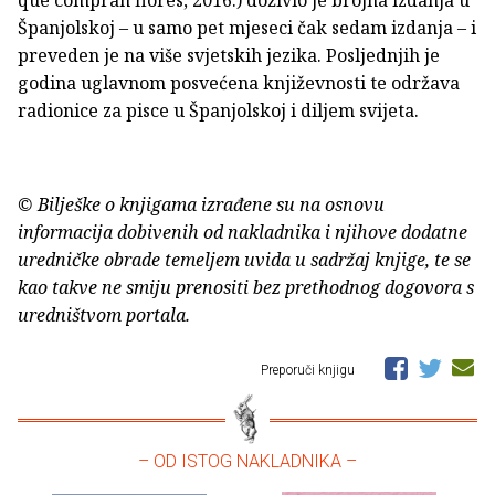
que compran flores, 2016.) doživio je brojna izdanja u
Španjolskoj – u samo pet mjeseci čak sedam izdanja – i
preveden je na više svjetskih jezika. Posljednjih je
godina uglavnom posvećena književnosti te održava
radionice za pisce u Španjolskoj i diljem svijeta.
© Bilješke o knjigama izrađene su na osnovu
informacija dobivenih od nakladnika i njihove dodatne
uredničke obrade temeljem uvida u sadržaj knjige, te se
kao takve ne smiju prenositi bez prethodnog dogovora s
uredništvom portala.
Preporuči knjigu
– OD ISTOG NAKLADNIKA –