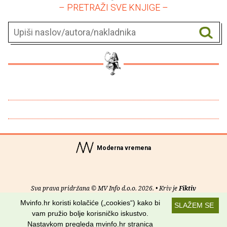
– PRETRAŽI SVE KNJIGE –
Moderna vremena
Sva prava pridržana © MV Info d.o.o. 2026. • Kriv je
Fiktiv
Mvinfo.hr koristi kolačiće („cookies“) kako bi
SLAŽEM SE
O nama
•
Pomoć
•
Uvjeti korištenja
•
RSS kanali
vam pružio bolje korisničko iskustvo.
Nastavkom pregleda mvinfo.hr stranica
Potraži nas na: