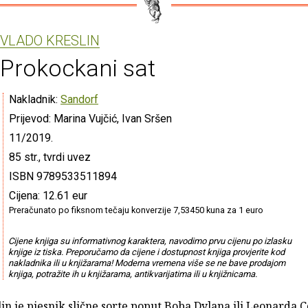
VLADO KRESLIN
Prokockani sat
Nakladnik:
Sandorf
Prijevod: Marina Vujčić, Ivan Sršen
11/2019.
85 str., tvrdi uvez
ISBN 9789533511894
Cijena: 12.61 eur
Preračunato po fiksnom tečaju konverzije 7,53450 kuna za 1 euro
Cijene knjiga su informativnog karaktera, navodimo prvu cijenu po izlasku
knjige iz tiska. Preporučamo da cijene i dostupnost knjiga provjerite kod
nakladnika ili u knjižarama! Moderna vremena više se ne bave prodajom
knjiga, potražite ih u knjižarama, antikvarijatima ili u knjižnicama.
in je pjesnik slične sorte poput Boba Dylana ili Leonarda 