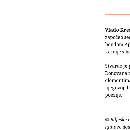
Vlado Kre
započeo se
bendom Apol
kasnije s 
Stvarao je
Donovana te
elementima 
njegovoj di
poezije.
© Bilješke 
njihove dod