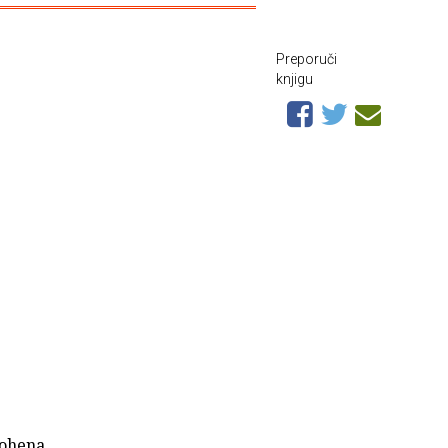
Preporuči
knjigu
Cohena.