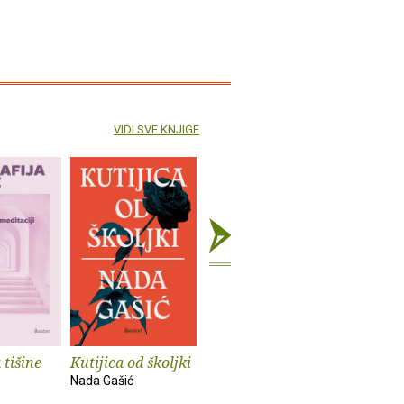
VIDI SVE KNJIGE
 tišine
Kutijica od školjki
Volim svoje
Frank Za
nevolje pustiti niz
glavom i
Nada Gašić
vjetar
Peter Occh