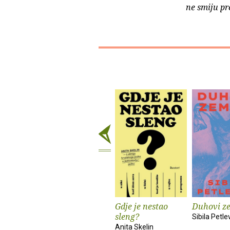
ne smiju pr
Gdje je nestao
Duhovi z
sleng?
Sibila Petle
Anita Skelin