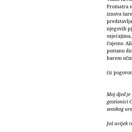
Promatra sv
iznova šare
predstavlja
njegovih pj
osjećajima,
čujemo. Ali
postanu dio
barem učini
(iz pogovor
Moj djed je
gostionici 
seoskog ura
Još uvijek r