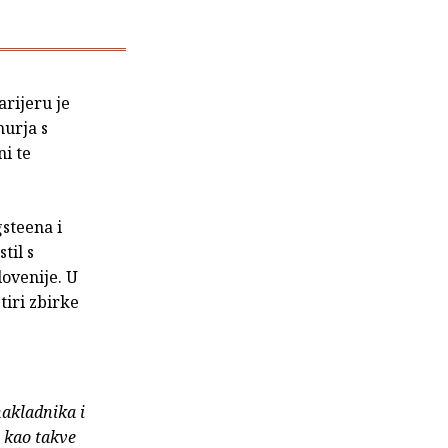
arijeru je
murja s
ni te
steena i
til s
lovenije. U
tiri zbirke
nakladnika i
e kao takve