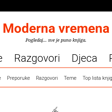
Moderna vremena
Pogledaj... sve je puno knjiga.
e
Razgovori
Djeca
e
Preporuke
Razgovori
Teme
Top lista knji