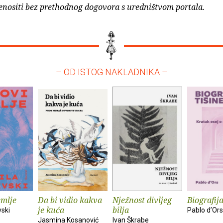
enositi bez prethodnog dogovora s uredništvom portala.
– OD ISTOG NAKLADNIKA –
emlje
Da bi vidio kakva
Nježnost divljeg
Biografija
je kuća
bilja
vski
Pablo d’Ors
Jasmina Kosanović
Ivan Škrabe