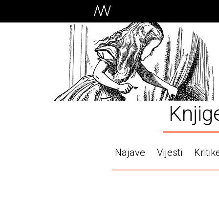
Knjig
Najave
Vijesti
Kritik