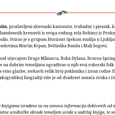
slin
, proslavljeni slovenski kantautor, trubadur i pjesnik, k
damdesetih krenuvši iz svoga rodnog sela Beltinci iz Prek
lo. Svirao je s grupom Horizont tijekom studija u Ljublja
bendovima Martin Krpan, Beltinška Banda i Mali bogovi.
 pod utjecajem Drage Mlinarca, Boba Dylana, Brucea Spring
 na dobrim temeljima ugrađivao u njih svoj rokerski folk s
etno glazbe, stekavši velik broj poklonika i izvan rodne S
skografskoj biografiji više je od dvadeset nosača zvuka i če
o knjigama izrađene su na osnovu informacija dobivenih od 
atne uredničke obrade temeljem uvida u sadržaj knjige, te s