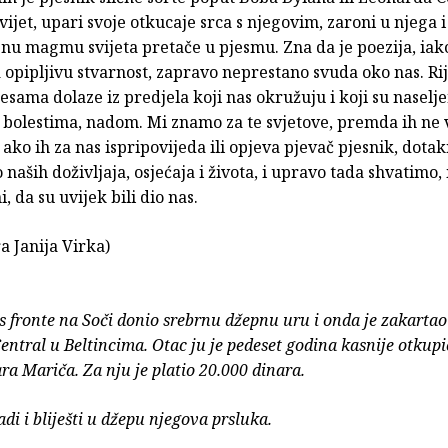
ijet, upari svoje otkucaje srca s njegovim, zaroni u njega i
nu magmu svijeta pretače u pjesmu. Zna da je poezija, iak
 opipljivu stvarnost, zapravo neprestano svuda oko nas. Rij
esama dolaze iz predjela koji nas okružuju i koji su naselj
 bolestima, nadom. Mi znamo za te svjetove, premda ih ne 
 ako ih za nas ispripovijeda ili opjeva pjevač pjesnik, dotak
 naših doživljaja, osjećaja i života, i upravo tada shvatimo, 
, da su uvijek bili dio nas.
a Janija Virka)
 s fronte na Soči donio srebrnu džepnu uru i onda je zakartao 
Central u Beltincima. Otac ju je pedeset godina kasnije otkupi
ra Mariča. Za nju je platio 20.000 dinara.
adi i bliješti u džepu njegova prsluka.