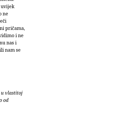
 uvijek
o ne
eči
eni pričama,
vidimo i ne
nu nas i
ili nam se
u vlastitoj
o od