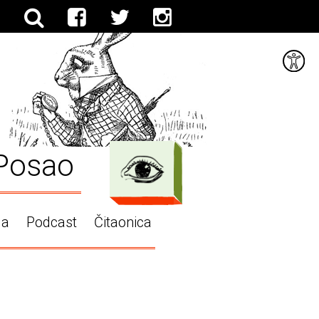
Posao
ga
Podcast
Čitaonica