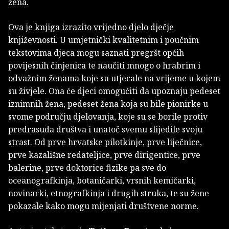
žena.
Ova je knjiga izrazito vrijedno djelo dječje
književnosti. U umjetnički kvalitetnim i poučnim
tekstovima djeca mogu saznati pregršt općih
povijesnih činjenica te naučiti mnogo o hrabrim i
odvažnim ženama koje su utjecale na vrijeme u kojem
su živjele. Ona će djeci omogućiti da upoznaju pedeset
iznimnih žena, pedeset žena koja su bile pionirke u
svome području djelovanja, koje su se borile protiv
predrasuda društva i unatoč svemu slijedile svoju
strast. Od prve hrvatske pilotkinje, prve liječnice,
prve kazališne redateljice, prve dirigentice, prve
balerine, prve doktorice fizike pa sve do
oceanografkinja, botaničarki, vrsnih kemičarki,
novinarki, etnografkinja i drugih struka, te su žene
pokazale kako mogu mijenjati društvene norme.