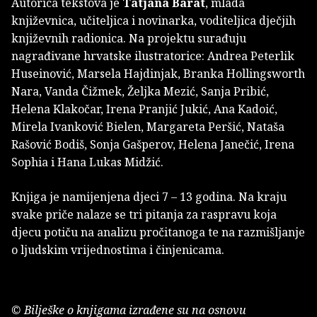
Autorica tekstova je
Tatjana Barat
, mlada
književnica, učiteljica i novinarka, voditeljica dječjih
književnih radionica. Na projektu surađuju
nagrađivane hrvatske ilustratorice: Andrea Peterlik
Huseinović, Marsela Hajdinjak, Branka Hollingsworth
Nara, Vanda Čižmek, Željka Mezić, Sanja Pribić,
Helena Klakočar, Irena Pranjić Jukić, Ana Kadoić,
Mirela Ivanković Bielen, Margareta Peršić, Nataša
Rašović Bodiš, Sonja Gašperov, Helena Janečić, Irena
Sophia i Hana Lukas Midžić.
Knjiga je namijenjena djeci 7 – 13 godina. Na kraju
svake priče nalaze se tri pitanja za raspravu koja
djecu potiču na analizu pročitanoga te na razmišljanje
o ljudskim vrijednostima i činjenicama.
© Bilješke o knjigama izrađene su na osnovu