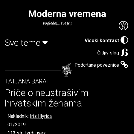
Moderna vremena
Pogledaj... sve je puno knjiga.
Sve teme
Visoki kontrast
Čitljiv slog
Podcrtane poveznice
TATJANA BARAT
Priče o neustrašivim
hrvatskim ženama
Nakladnik:
Iris Illyrica
01/2019.
113 str., tvrdi uvez