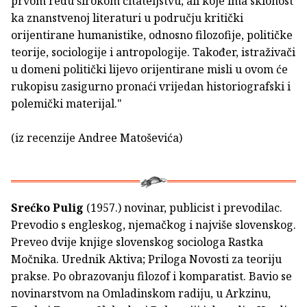
prvom redu širokom čitateljstvu, ali koje ima sklonost
ka znanstvenoj literaturi u području kritički
orijentirane humanistike, odnosno filozofije, političke
teorije, sociologije i antropologije. Također, istraživači
u domeni politički lijevo orijentirane misli u ovom će
rukopisu zasigurno pronaći vrijedan historiografski i
polemički materijal."
(iz recenzije Andree Matoševića)
Srećko Pulig
(1957.) novinar, publicist i prevodilac.
Prevodio s engleskog, njemačkog i najviše slovenskog.
Preveo dvije knjige slovenskog sociologa Rastka
Močnika. Urednik Aktiva; Priloga Novosti za teoriju
prakse. Po obrazovanju filozof i komparatist. Bavio se
novinarstvom na Omladinskom radiju, u Arkzinu,