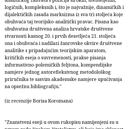
analitičkog zahvata s pozicija širokih, utemeljenih,
logičnih, kompleksnih i, što je najvažnije, dinamičkih i
dijalektičkih zasada marksizma iz sva tri stoljeća koje
obuhvaća taj teorijsko-analitički pravac. Pisana kao
obuhvatna društvena analiza hrvatske društvene
stvarnosti kasnog 20. i prvih desetljeća 21. stoljeća
ona i obuhvaća i nadilazi žanrovske okvire društvene
analitike s pripadajućim teorijskim aparatom,
kritičkih eseja o suvremenosti, prakse pisanja
informativno-polemičkih feljtona, kompendijske
namjere jednog autorefleksivnog metodološkog
priručnika te sasvim akademske namjere upućivanja
na opsežnu bibliografiju."
(iz recenzije Borisa Koromana)
"Znanstveni eseji u ovom rukopisu namijenjeni su u