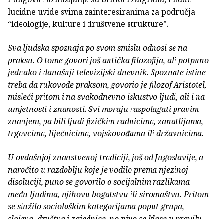
lucidne uvide svima zainteresiranima za područja
“ideologije, kulture i društvene strukture”.
Sva ljudska spoznaja po svom smislu odnosi se na
praksu. O tome govori još antička filozofija, ali potpuno
jednako i današnji televizijski dnevnik. Spoznate istine
treba da rukovode praksom, govorio je filozof Aristotel,
misleći pritom i na svakodnevno iskustvo ljudi, ali i na
umjetnosti i znanosti. Svi moraju raspolagati pravim
znanjem, pa bili ljudi fizičkim radnicima, zanatlijama,
trgovcima, liječnicima, vojskovođama ili državnicima.
U ovdašnjoj znanstvenoj tradiciji, još od Jugoslavije, a
naročito u razdoblju koje je vodilo prema njezinoj
disoluciji, puno se govorilo o socijalnim razlikama
među ljudima, njihovu bogatstvu ili siromaštvu. Pritom
se služilo sociološkim kategorijama poput grupa,
slojeva, društva i zajednice, no nivo se klase u pravilu