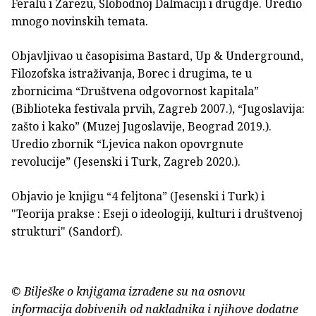
Feralu i Zarezu, Slobodnoj Dalmaciji i drugdje. Uredio
mnogo novinskih temata.
Objavljivao u časopisima Bastard, Up & Underground,
Filozofska istraživanja, Borec i drugima, te u
zbornicima “Društvena odgovornost kapitala”
(Biblioteka festivala prvih, Zagreb 2007.), “Jugoslavija:
zašto i kako” (Muzej Jugoslavije, Beograd 2019.).
Uredio zbornik “Ljevica nakon opovrgnute
revolucije” (Jesenski i Turk, Zagreb 2020.).
Objavio je knjigu “4 feljtona” (Jesenski i Turk) i
"Teorija prakse : Eseji o ideologiji, kulturi i društvenoj
strukturi" (Sandorf).
© Bilješke o knjigama izrađene su na osnovu
informacija dobivenih od nakladnika i njihove dodatne