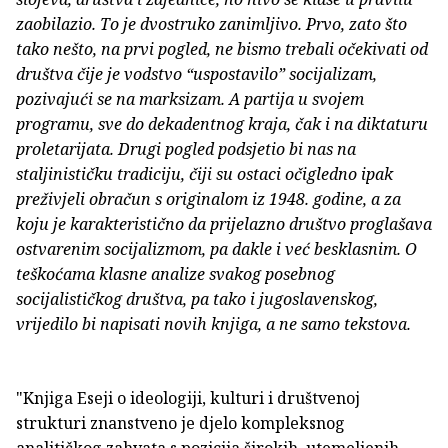
zaobilazio. To je dvostruko zanimljivo. Prvo, zato što
tako nešto, na prvi pogled, ne bismo trebali očekivati od
društva čije je vodstvo “uspostavilo” socijalizam,
pozivajući se na marksizam. A partija u svojem
programu, sve do dekadentnog kraja, čak i na diktaturu
proletarijata. Drugi pogled podsjetio bi nas na
staljinističku tradiciju, čiji su ostaci očigledno ipak
preživjeli obračun s originalom iz 1948. godine, a za
koju je karakteristično da prijelazno društvo proglašava
ostvarenim socijalizmom, pa dakle i već besklasnim. O
teškoćama klasne analize svakog posebnog
socijalističkog društva, pa tako i jugoslavenskog,
vrijedilo bi napisati novih knjiga, a ne samo tekstova.
"Knjiga Eseji o ideologiji, kulturi i društvenoj
strukturi znanstveno je djelo kompleksnog