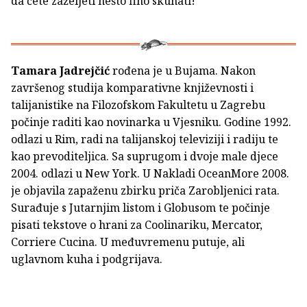
da ćete zaželjeti nešto fino skuhati!“
Tamara Jadrejčić
rođena je u Bujama. Nakon
završenog studija komparativne književnosti i
talijanistike na Filozofskom Fakultetu u Zagrebu
počinje raditi kao novinarka u Vjesniku. Godine 1992.
odlazi u Rim, radi na talijanskoj televiziji i radiju te
kao prevoditeljica. Sa suprugom i dvoje male djece
2004. odlazi u New York. U Nakladi OceanMore 2008.
je objavila zapaženu zbirku priča Zarobljenici rata.
Surađuje s Jutarnjim listom i Globusom te počinje
pisati tekstove o hrani za Coolinariku, Mercator,
Corriere Cucina. U međuvremenu putuje, ali
uglavnom kuha i podgrijava.