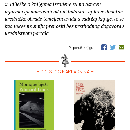
© Bilješke o knjigama izrađene su na osnovu
informacija dobivenih od nakladnika i njihove dodatne
uredničke obrade temeljem uvida u sadržaj knjige, te se
kao takve ne smiju prenositi bez prethodnog dogovora s
uredništvom portala.
Preporuči knjigu
– OD ISTOG NAKLADNIKA –