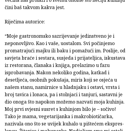
većina nas prolazi i o svemu onome što nečiju kuhinju
čini baš takvom kakva jest.
Riječima autorice:
“Moje gastronomsko sazrijevanje jedinstveno je i
neponovljivo. Kao i vaše, uostalom. Svi počinjemo
promatrajući majku ili baku i pomažući im. Poslije, od
savjeta braće i sestara, susjeda i prijateljica, iskustava
iz restorana, članaka i knjiga, prelazimo u fazu
isprobavanja. Nakon nekoliko godina, katkad i
desetljeća, osobnih pokušaja, miris koji se osjeća u
našem stanu, namirnice u hladnjaku i ostavi, vrsta i
broj tavica i lonaca, pa i stolnjaci i tanjuri, sastavni je
dio onoga što napokon možemo nazvati moja kuhinja.
Moj prvi svjesni susret s kuhinjom bilo je – sočivo!
Tako je mama, vegetarijanka i makrobiotičarka,
nazivala ono što se uvijek kuhalo u pištećem ekspres-