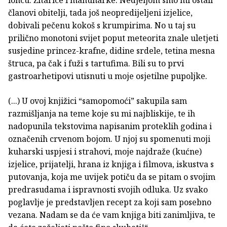
loncu. Žitarice i mahunarke. Nedjeljom smo mi ostali
članovi obitelji, tada još neopredijeljeni izjelice,
dobivali pečenu kokoš s krumpirima. No u taj su
prilično monotoni svijet poput meteorita znale uletjeti
susjedine princez-krafne, didine srdele, tetina mesna
štruca, pa čak i fuži s tartufima. Bili su to prvi
gastroarhetipovi utisnuti u moje osjetilne pupoljke.
(...) U ovoj knjižici “samopomoći” sakupila sam
razmišljanja na teme koje su mi najbliskije, te ih
nadopunila tekstovima napisanim proteklih godina i
označenih crvenom bojom. U njoj su spomenuti moji
kuharski uspjesi i strahovi, moje najdraže (kućne)
izjelice, prijatelji, hrana iz knjiga i filmova, iskustva s
putovanja, koja me uvijek potiču da se pitam o svojim
predrasudama i ispravnosti svojih odluka. Uz svako
poglavlje je predstavljen recept za koji sam posebno
vezana. Nadam se da će vam knjiga biti zanimljiva, te