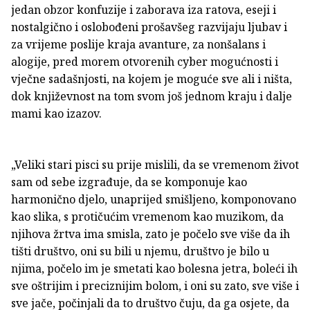
jedan obzor konfuzije i zaborava iza ratova, eseji i
nostalgično i oslobođeni prošavšeg razvijaju ljubav i
za vrijeme poslije kraja avanture, za nonšalans i
alogije, pred morem otvorenih cyber mogućnosti i
vječne sadašnjosti, na kojem je moguće sve ali i ništa,
dok književnost na tom svom još jednom kraju i dalje
mami kao izazov.
„Veliki stari pisci su prije mislili, da se vremenom život
sam od sebe izgrađuje, da se komponuje kao
harmonično djelo, unaprijed smišljeno, komponovano
kao slika, s protičućim vremenom kao muzikom, da
njihova žrtva ima smisla, zato je počelo sve više da ih
tišti društvo, oni su bili u njemu, društvo je bilo u
njima, počelo im je smetati kao bolesna jetra, boleći ih
sve oštrijim i preciznijim bolom, i oni su zato, sve više i
sve jače, počinjali da to društvo čuju, da ga osjete, da