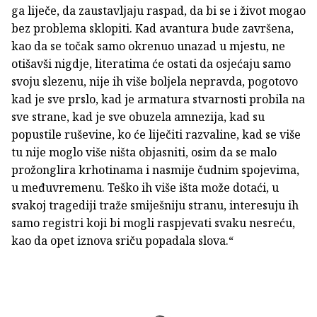
ga liječe, da zaustavljaju raspad, da bi se i život mogao
bez problema sklopiti. Kad avantura bude završena,
kao da se točak samo okrenuo unazad u mjestu, ne
otišavši nigdje, literatima će ostati da osjećaju samo
svoju slezenu, nije ih više boljela nepravda, pogotovo
kad je sve prslo, kad je armatura stvarnosti probila na
sve strane, kad je sve obuzela amnezija, kad su
popustile ruševine, ko će liječiti razvaline, kad se više
tu nije moglo više ništa objasniti, osim da se malo
prožonglira krhotinama i nasmije čudnim spojevima,
u međuvremenu. Teško ih više išta može dotaći, u
svakoj tragediji traže smiješniju stranu, interesuju ih
samo registri koji bi mogli raspjevati svaku nesreću,
kao da opet iznova sriču popadala slova.“