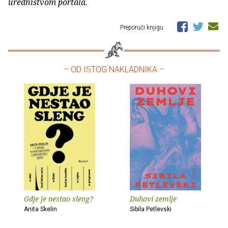
uredništvom portala.
Preporuči knjigu
– OD ISTOG NAKLADNIKA –
Gdje je nestao sleng?
Duhovi zemlje
Anita Skelin
Sibila Petlevski