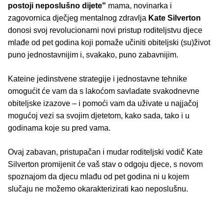
postoji neposlušno dijete"
mama, novinarka i
zagovornica dječjeg mentalnog zdravlja
Kate Silverton
donosi svoj revolucionarni novi pristup roditeljstvu djece
mlađe od pet godina koji pomaže učiniti obiteljski (su)život
puno jednostavnijim i, svakako, puno zabavnijim.
Kateine jedinstvene strategije i jednostavne tehnike
omogućit će vam da s lakoćom savladate svakodnevne
obiteljske izazove – i pomoći vam da uživate u najjačoj
mogućoj vezi sa svojim djetetom, kako sada, tako i u
godinama koje su pred vama.
Ovaj zabavan, pristupačan i mudar roditeljski vodič Kate
Silverton promijenit će vaš stav o odgoju djece, s novom
spoznajom da djecu mlađu od pet godina ni u kojem
slučaju ne možemo okarakterizirati kao neposlušnu.