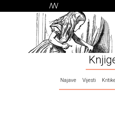
Knjig
Najave
Vijesti
Kritik