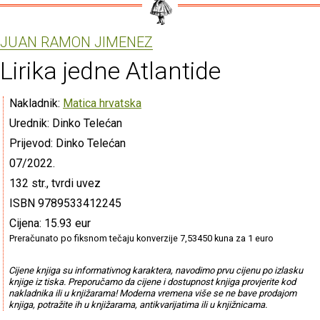
JUAN RAMON JIMENEZ
Lirika jedne Atlantide
Nakladnik:
Matica hrvatska
Urednik: Dinko Telećan
Prijevod: Dinko Telećan
07/2022.
132 str., tvrdi uvez
ISBN 9789533412245
Cijena: 15.93 eur
Preračunato po fiksnom tečaju konverzije 7,53450 kuna za 1 euro
Cijene knjiga su informativnog karaktera, navodimo prvu cijenu po izlasku
knjige iz tiska. Preporučamo da cijene i dostupnost knjiga provjerite kod
nakladnika ili u knjižarama! Moderna vremena više se ne bave prodajom
knjiga, potražite ih u knjižarama, antikvarijatima ili u knjižnicama.