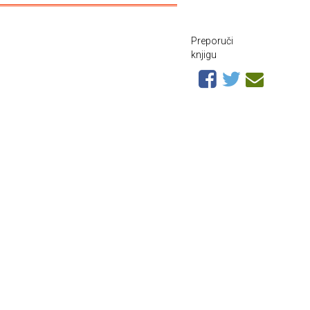
Preporuči
knjigu