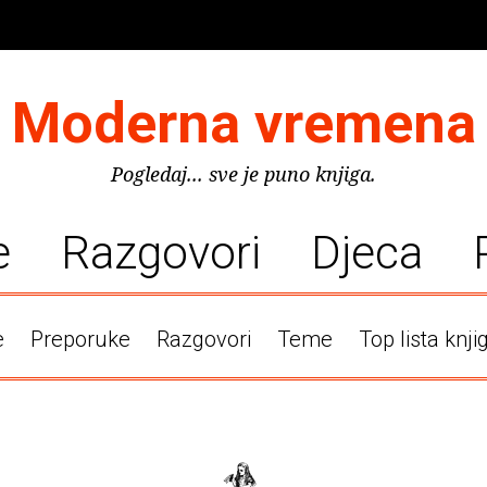
Moderna vremena
Pogledaj... sve je puno knjiga.
e
Razgovori
Djeca
e
Preporuke
Razgovori
Teme
Top lista knji