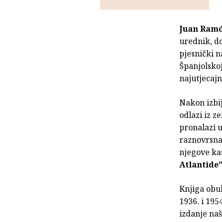
Juan Ramó
urednik, d
pjesnički 
Španjolskoj
najutjecajn
Nakon izbi
odlazi iz z
pronalazi u
raznovrsna 
njegove kas
Atlantide
Knjiga obu
1936. i 195
izdanje naš