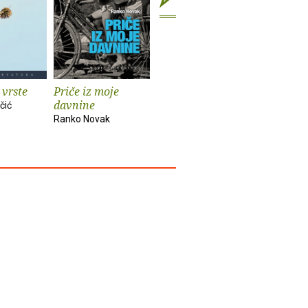
 vrste
Priče iz moje
Zagrebački štikleci
Po Hrvat
davnine
skokovit
čić
Mladen Klemenčić
Ranko Novak
Nives Opač