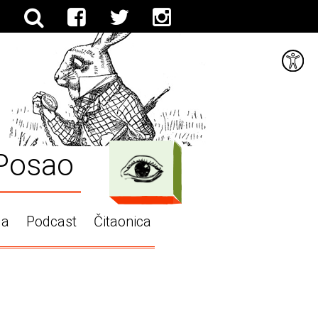
Posao
ga
Podcast
Čitaonica