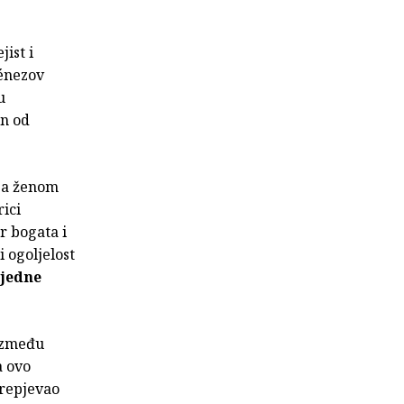
ist i
ménezov
u
an od
 sa ženom
rici
r bogata i
i ogoljelost
 jedne
 između
a ovo
prepjevao