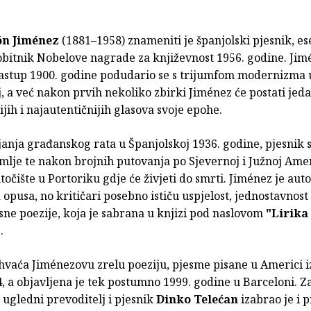
n Jiménez
(1881–1958) znameniti je španjolski pjesnik, esej
obitnik Nobelove nagrade za književnost 1956. godine. Ji
nastup 1900. godine podudario se s trijumfom modernizma 
, a već nakon prvih nekoliko zbirki Jiménez će postati jed
ijih i najautentičnijih glasova svoje epohe.
janja građanskog rata u Španjolskoj 1936. godine, pjesnik
emlje te nakon brojnih putovanja po Sjevernoj i Južnoj Ame
točište u Portoriku gdje će živjeti do smrti. Jiménez je auto
opusa, no kritičari posebno ističu uspjelost, jednostavnost 
ne poezije, koja je sabrana u knjizi pod naslovom
"Lirika
"
.
hvaća Jiménezovu zrelu poeziju, pjesme pisane u Americi
4, a objavljena je tek postumno 1999. godine u Barceloni. Z
 ugledni prevoditelj i pjesnik
Dinko Telećan
izabrao je i 