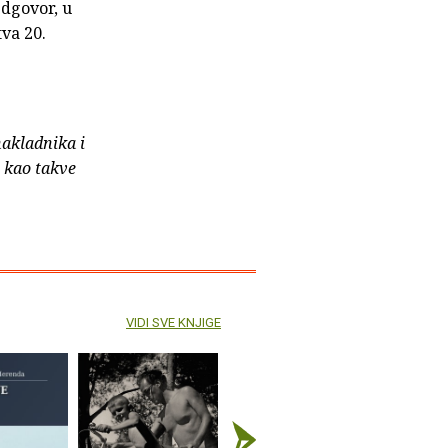
edgovor, u
va 20.
nakladnika i
e kao takve
VIDI SVE KNJIGE