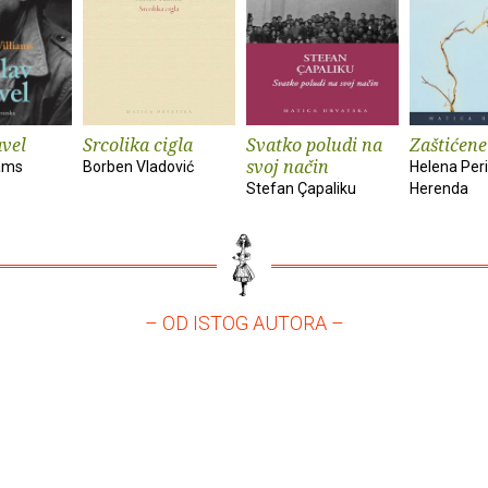
vel
Srcolika cigla
Svatko poludi na
Zaštićene
svoj način
iams
Borben Vladović
Helena Peri
Stefan Çapaliku
Herenda
– OD ISTOG AUTORA –