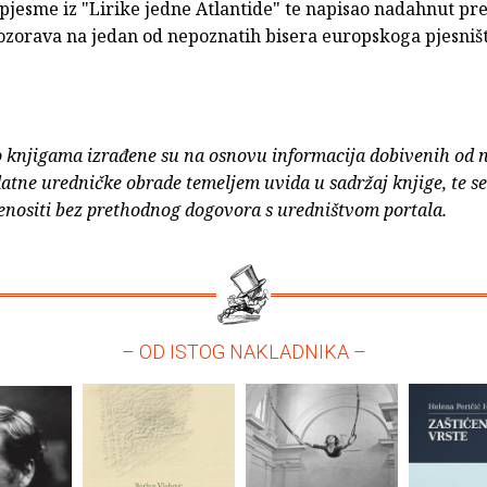
pjesme iz "Lirike jedne Atlantide" te napisao nadahnut pr
zorava na jedan od nepoznatih bisera europskoga pjesništ
o knjigama izrađene su na osnovu informacija dobivenih od 
atne uredničke obrade temeljem uvida u sadržaj knjige, te s
enositi bez prethodnog dogovora s uredništvom portala.
– OD ISTOG NAKLADNIKA –