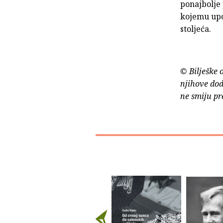
ponajbolje 
kojemu upo
stoljeća.
© Bilješke 
njihove dod
ne smiju pr