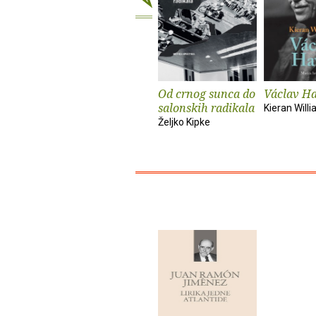
Od crnog sunca do
Václav Ha
salonskih radikala
Kieran Will
Željko Kipke