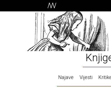
Knjig
Najave
Vijesti
Kritik