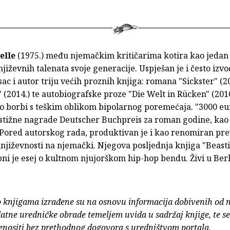
elle
(1975.) među njemačkim kritičarima kotira kao jedan
jiževnih talenata svoje generacije. Uspješan je i često izv
ac i autor triju većih proznih knjiga: romana "Sickster" (20
 (2014.) te autobiografske proze "Die Welt in Rücken" (2016.
o borbi s teškim oblikom bipolarnog poremećaja. "3000 eur
estižne nagrade Deutscher Buchpreis za roman godine, kao 
 Pored autorskog rada, produktivan je i kao renomiran pre
njiževnosti na njemački. Njegova posljednja knjiga "Beast
bni je esej o kultnom njujorškom hip-hop bendu. Živi u Ber
o knjigama izrađene su na osnovu informacija dobivenih od 
atne uredničke obrade temeljem uvida u sadržaj knjige, te s
enositi bez prethodnog dogovora s uredništvom portala.