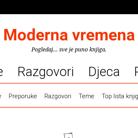
Moderna vremena
Pogledaj... sve je puno knjiga.
e
Razgovori
Djeca
e
Preporuke
Razgovori
Teme
Top lista knji