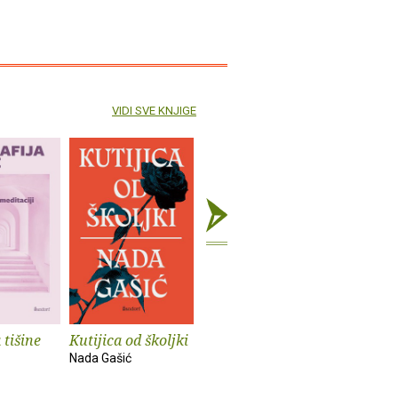
VIDI SVE KNJIGE
 tišine
Kutijica od školjki
Volim svoje
Frank Za
nevolje pustiti niz
glavom i
Nada Gašić
vjetar
Peter Occh
Buzz Poole
Frank Zap