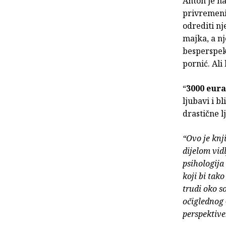
Anton je n
privremeni
odrediti n
majka, a nj
besperspekt
pornić. Ali
“
3000 eura
ljubavi i b
drastične l
“Ovo je knj
dijelom vid
psihologija
koji bi tako
trudi oko so
očiglednog 
perspektive