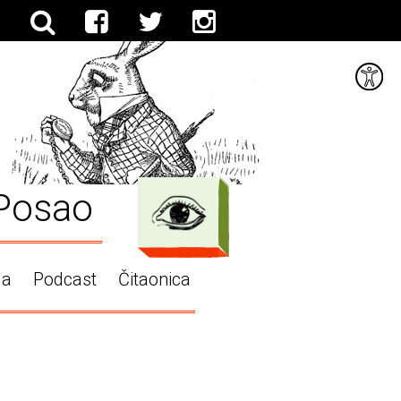
Posao
ga
Podcast
Čitaonica