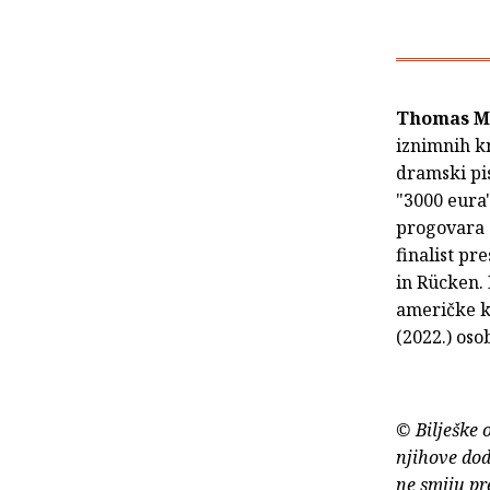
Thomas M
iznimnih kn
dramski pis
"3000 eura"
progovara 
finalist pr
in Rücken.
američke k
(2022.) oso
© Bilješke 
njihove dod
ne smiju pr