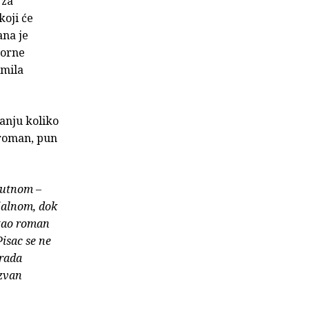
 za
koji će
ana je
morne
imila
tanju koliko
n roman, pun
sutnom –
ijalnom, dok
itao roman
Pisac se ne
 rada
izvan