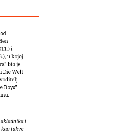
 od
ođen
11.) i
), u kojoj
a" bio je
i Die Welt
voditelj
ie Boys"
linu.
nakladnika i
e kao takve