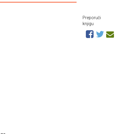
Preporuči
knjigu