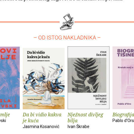
– OD ISTOG NAKLADNIKA –
emlje
Da bi vidio kakva
Nježnost divljeg
Biografija
je kuća
bilja
vski
Pablo d’Ors
Jasmina Kosanović
Ivan Škrabe