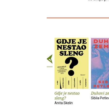
Gdje je nestao
Duhovi z
sleng?
Sibila Petle
Anita Skelin