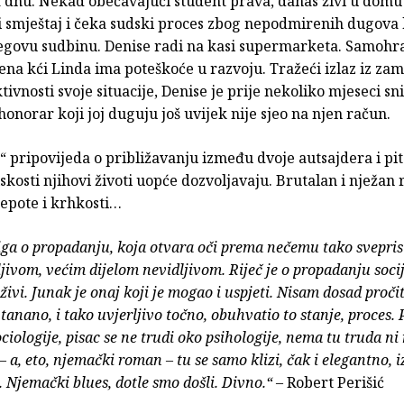
a dnu. Nekad obećavajući student prava, danas živi u domu
 smještaj i čeka sudski proces zbog nepodmirenih dugova 
jegovu sudbinu. Denise radi na kasi supermarketa. Samohr
ena kći Linda ima poteškoće u razvoju. Tražeći izlaz iz za
ivnosti svoje situacije, Denise je prije nekoliko mjeseci sn
 honorar koji joj duguju još uvijek nije sjeo na njen račun.
“ pripovijeda o približavanju između dvoje autsajdera i pi
liskosti njihovi životi uopće dozvoljavaju. Brutalan i nježa
jepote i krhkosti…
iga o propadanju, koja otvara oči prema nečemu tako svepri
ljivom, većim dijelom nevidljivom. Riječ je o propadanju soc
 živi. Junak je onaj koji je mogao i uspjeti. Nisam dosad proč
 tanano, i tako uvjerljivo točno, obuhvatio to stanje, proces. 
ciologije, pisac se ne trudi oko psihologije, nema tu truda ni
– a, eto, njemački roman – tu se samo klizi, čak i elegantno, 
. Njemački blues, dotle smo došli. Divno.“
– Robert Perišić