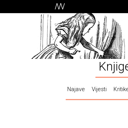
Knjig
Najave
Vijesti
Kritik