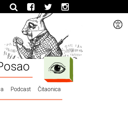
Posao
ga
Podcast
Čitaonica