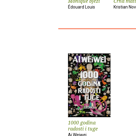
Monique bježi
Črna mati
Édouard Louis
Kristian No
1000 godina
radosti i tuge
Ai Weiwei