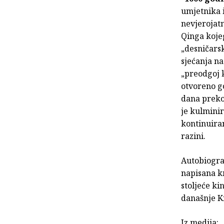
umjetnika 
nevjerojatn
Qinga koje
„desničars
sjećanja na
„preodgoj 
otvoreno go
dana preko 
je kulminir
kontinuiran
razini.
Autobiogra
napisana kn
stoljeće ki
današnje K
Iz medija: