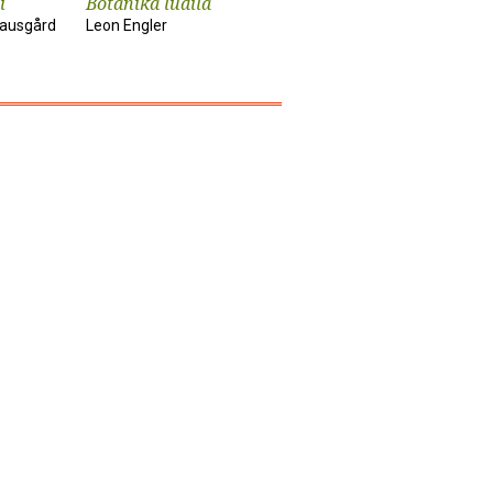
i
Botanika ludila
Snimanje
Sunčanik
'Utjelovljenja'
nausgård
Leon Engler
Damir Kar
Tom McCarthy