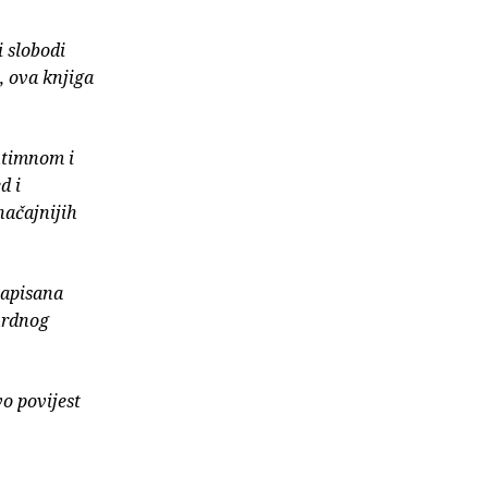
 slobodi
, ova knjiga
s
ntimnom i
d i
načajnijih
napisana
surdnog
vo povijest