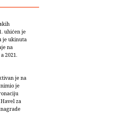
skih
1. uhićen je
 je ukinuta
aje na
 a 2021.
tivan je na
Snimio je
ronaciju
 Havel za
i nagrade