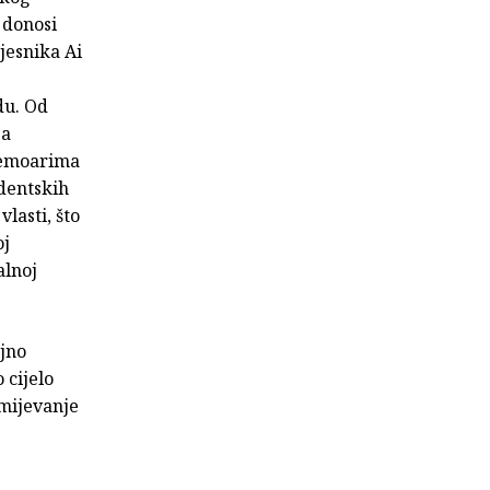
 donosi
jesnika Ai
du. Od
za
emoarima
udentskih
lasti, što
oj
alnoj
ajno
 cijelo
umijevanje