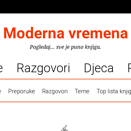
Moderna vremena
Pogledaj... sve je puno knjiga.
e
Razgovori
Djeca
e
Preporuke
Razgovori
Teme
Top lista knji