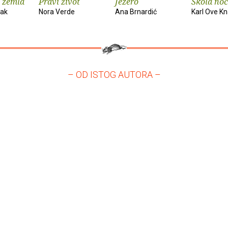
 zemla
Pravi život
Jezero
Škola noć
vak
Nora Verde
Ana Brnardić
Karl Ove K
– OD ISTOG AUTORA –