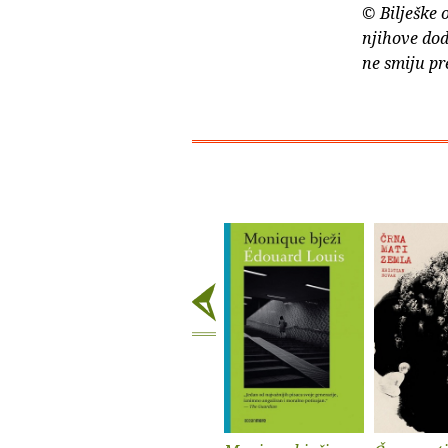
© Bilješke 
njihove dod
ne smiju pr