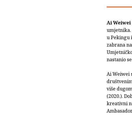
Ai Weiwei
umjetnika. 
u Pekingu 
zabrana nap
Umjetničkoj
nastanio se
Ai Weiwei s
društvenim 
više dugom
(2020.). Do
kreativni 
Ambasador 