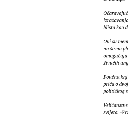
Očaravajuće
izražavanja
blista kao 
Ovi su memo
na širem pl
omogućuju n
živućih umj
Poučna knji
priča o dvo
političkog 
Veličanstven
svijeta.
–Fr