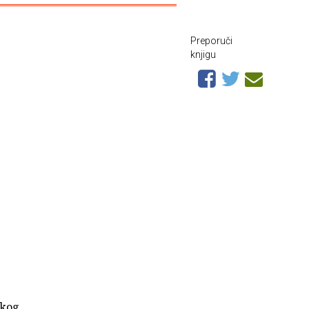
Preporuči
knjigu
skog