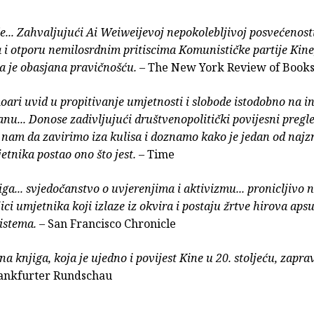
... Zahvaljujući Ai Weiweijevoj nepokolebljivoj posvećenosti
 i otporu nemilosrdnim pritiscima Komunističke partije Kine
da je obasjana pravičnošću.
– The New York Review of Book
ari uvid u propitivanje umjetnosti i slobode istodobno na i
anu... Donose zadivljujući društvenopolitički povijesni pregle
am da zavirimo iza kulisa i doznamo kako je jedan od najz
etnika postao ono što jest.
– Time
ga... svjedočanstvo o uvjerenjima i aktivizmu... pronicljivo 
jici umjetnika koji izlaze iz okvira i postaju žrtve hirova ap
sistema.
– San Francisco Chronicle
a knjiga, koja je ujedno i povijest Kine u 20. stoljeću, zapra
ankfurter Rundschau