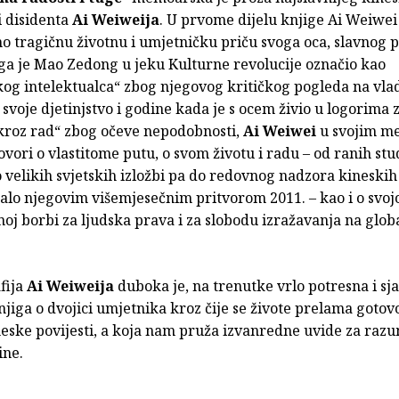
i disidenta
Ai Weiweija
. U prvome dijelu knjige Ai Weiwei
o tragičnu životnu i umjetničku priču svoga oca, slavnog p
ga je Mao Zedong
u jeku Kulturne revolucije označio kao
kog intelektualca“ zbog njegovog kritičkog pogleda na vla
 svoje djetinjstvo i godine kada je s ocem živio u logorima 
kroz rad“ zbog očeve nepodobnosti,
Ai Weiwei
u svojim m
vori o vlastitome putu, o svom životu i radu – od ranih st
velikih svjetskih izložbi pa do redovnog nadzora kineskih v
alo njegovim višemjesečnim pritvorom 2011. – kao i o svoj
oj borbi za ljudska prava i za slobodu izražavanja na glob
fija
Ai Weiweija
duboka je, na trenutke vrlo potresna i sj
jiga o dvojici umjetnika kroz čije se živote prelama gotovo
neske povijesti, a koja nam pruža izvanredne uvide za raz
ine.