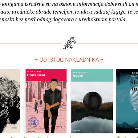
o knjigama izrađene su na osnovu informacija dobivenih od 
atne uredničke obrade temeljem uvida u sadržaj knjige, te s
enositi bez prethodnog dogovora s uredništvom portala.
– OD ISTOG NAKLADNIKA –