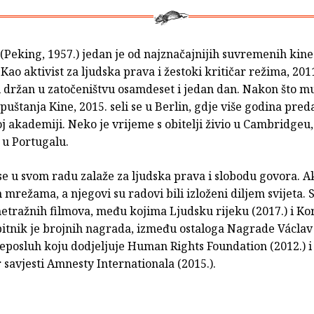
(Peking, 1957.) jedan je od najznačajnijih suvremenih kine
Kao aktivist za ljudska prava i žestoki kritičar režima, 201
i držan u zatočeništvu osamdeset i jedan dan. Nakon što mu
uštanja Kine, 2015. seli se u Berlin, gdje više godina pred
 akademiji. Neko je vrijeme s obitelji živio u Cambridgeu,
 u Portugalu.
e u svom radu zalaže za ljudska prava i slobodu govora. Ak
mrežama, a njegovi su radovi bili izloženi diljem svijeta. 
etražnih filmova, među kojima Ljudsku rijeku (2017.) i Ko
bitnik je brojnih nagrada, između ostaloga Nagrade Václav
neposluh koju dodjeljuje Human Rights Foundation (2012.) 
savjesti Amnesty Internationala (2015.).