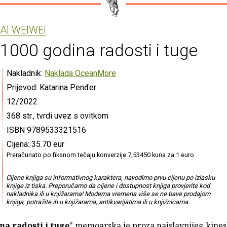
AI WEIWEI
1000 godina radosti i tuge
Nakladnik:
Naklada OceanMore
Prijevod: Katarina Penđer
12/2022.
368 str., tvrdi uvez s ovitkom
ISBN 9789533321516
Cijena: 35.70 eur
Preračunato po fiksnom tečaju konverzije 7,53450 kuna za 1 euro
Cijene knjiga su informativnog karaktera, navodimo prvu cijenu po izlasku
knjige iz tiska. Preporučamo da cijene i dostupnost knjiga provjerite kod
nakladnika ili u knjižarama! Moderna vremena više se ne bave prodajom
knjiga, potražite ih u knjižarama, antikvarijatima ili u knjižnicama.
na radosti i tuge
" memoarska je proza najslavnijeg kine