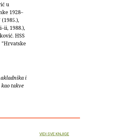
ić u
anke 1928–
 (1985.),
ii, 1988.),
iković. HSS
s "Hrvatske
nakladnika i
e kao takve
VIDI SVE KNJIGE