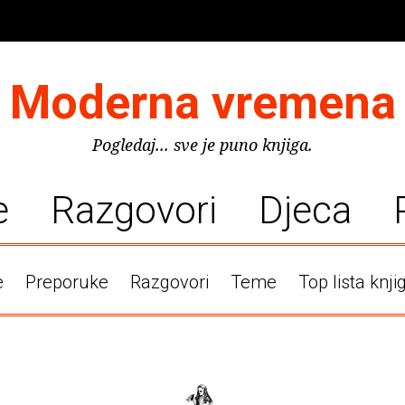
Moderna vremena
Pogledaj... sve je puno knjiga.
e
Razgovori
Djeca
e
Preporuke
Razgovori
Teme
Top lista knji