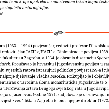
brada te na kraju upotreba u znanstvenom tekstu kojim često
ja stajališta historiografije.
ić
ban
(1933. – 1994.) povjesničar, redoviti profesor Filozofsko
 redoviti član JAZU-a/HAZU-a. Diplomirao je povijest 1959.
 fakultetu u Zagrebu, a 1964. je obranio disertaciju
Spora
Maček
. Proučavao je hrvatsku i jugoslavensku povijest u ra
u svjetskih ratova istražujući političku povijest HSS-a i n
najprije djelovanje Vladka Mačeka. Prikupljao je i objavlj
lemizirao o uzrocima sloma monarhističke Jugoslavije te o
utvrđivanja žrtava Drugoga svjetskog rata u Jugoslaviji i
ogoru Jasenovac. Godine 1971. sudjelovao je u osnivanju In
vijest Sveučilišta u Zagrebu te bio i njegov direktor (1972.