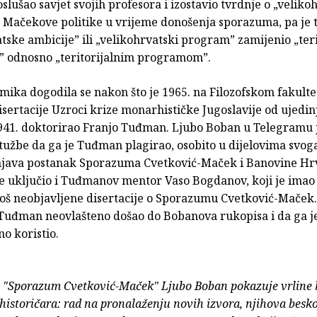
slušao savjet svojih profesora i izostavio tvrdnje o „velik
 Mačekove politike u vrijeme donošenja sporazuma, pa je
tske ambicije” ili „velikohrvatski program” zamijenio „ter
” odnosno „teritorijalnim programom”.
mika dogodila se nakon što je 1965. na Filozofskom fakult
ertacije Uzroci krize monarhističke Jugoslavije od ujedin
941. doktorirao Franjo Tuđman. Ljubo Boban u Telegramu j
ptužbe da ga je Tuđman plagirao, osobito u dijelovima svog
njava postanak Sporazuma Cvetković-Maček i Banovine Hr
e uključio i Tuđmanov mentor Vaso Bogdanov, koji je imao
oš neobjavljene disertacije o Sporazumu Cvetković-Maček. 
e Tuđman neovlašteno došao do Bobanova rukopisa i da ga j
o koristio.
i "Sporazum Cvetković-Maček" Ljubo Boban pokazuje vrline 
 historičara: rad na pronalaženju novih izvora, njihova be