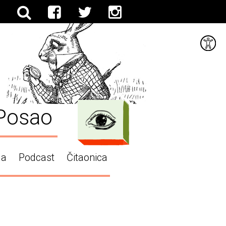
Posao
ga
Podcast
Čitaonica