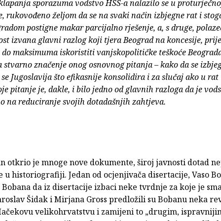
klapanja sporazuma vodstvo HSS-a nalazilo se u proturječnoj 
e, rukovođeno željom da se na svaki način izbjegne rat i sto
gradom postigne makar parcijalno rješenje, a, s druge, polaze
ost izvana glavni razlog koji tjera Beograd na koncesije, prij
e do maksimuma iskoristiti vanjskopolitičke teškoće Beograda
a stvarno značenje onog osnovnog pitanja – kako da se izbjeg
se Jugoslavija što efikasnije konsolidira i za slučaj ako u rat
je pitanje je, dakle, i bilo jedno od glavnih razloga da je vo
o na reduciranje svojih dotadašnjih zahtjeva.
n otkrio je mnoge nove dokumente, široj javnosti dotad ne
 u historiografiji. Jedan od ocjenjivača disertacije, Vaso B
d Bobana da iz disertacije izbaci neke tvrdnje za koje je sm
aroslav Šidak i Mirjana Gross predložili su Bobanu neka rev
Mačekovu velikohrvatstvu i zamijeni to „drugim, ispravnij