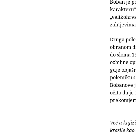
Boban je po
karakteru”
„velikohrva
zahtjevima
Druga pole
obranom dis
do sloma 1
ozbiljne o
gdje objaš
polemiku s
Bobanove j
očito da j
prekomjern
Već u knjiz
krasile kao