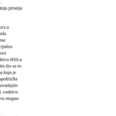
.
nija pitanja
urs u
bilo
amo
cijalno
 ove
odstvo HSS-a
im što se to
a koja je
političke
utrašnjim
), vodstvo
jeru mogao