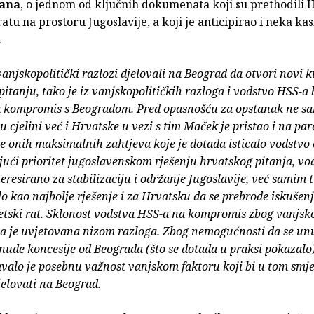
bana
, o jednom od ključnih dokumenata koji su prethodili II
atu na prostoru Jugoslavije, a koji je anticipirao i neka kas
.
vanjskopolitički razlozi djelovali na Beograd da otvori novi k
itanju, tako je iz vanjskopolitičkih razloga i vodstvo HSS-a 
 kompromis s Beogradom. Pred opasnošću za opstanak ne s
u cjelini već i Hrvatske u vezi s tim Maček je pristao i na par
e onih maksimalnih zahtjeva koje je dotada isticalo vodstvo
jući prioritet jugoslavenskom rješenju hrvatskog pitanja, v
teresirano za stabilizaciju i održanje Jugoslavije, već samim t
lo kao najbolje rješenje i za Hrvatsku da se prebrode iskušenj
etski rat. Sklonost vodstva HSS-a na kompromis zbog vanjsko
ila je uvjetovana nizom razloga. Zbog nemogućnosti da se un
ude koncesije od Beograda (što se dotada u praksi pokazalo
valo je posebnu važnost vanjskom faktoru koji bi u tom sm
elovati na Beograd.