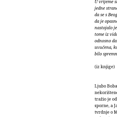
U vrijeme s
jedne stran
da se s Beo
da je opasn
nastojalo j
tome iz vid
odnosno da 
uvučena, ko
bilo spremn
(iz knjige)
Ljubo Boba
nekorištene
tražio je o
sporne, a J
tvrdnje o 