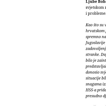
Ljube Bo
svjetskom r
i probleme
Kao što su 
hrvatskom p
spremno na
Jugoslavije 
zadovoljenj
stranke. Da
bilo je zain
predstavlja
donosio svj
situacije b
snagama izn
HSS-a prida
presudno dj