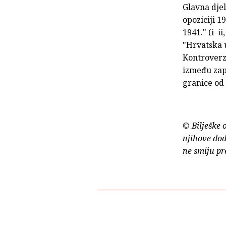
Glavna dje
opoziciji 1
1941." (i–i
"Hrvatska u
Kontroverze
između zapa
granice od 
© Bilješke 
njihove dod
ne smiju pr