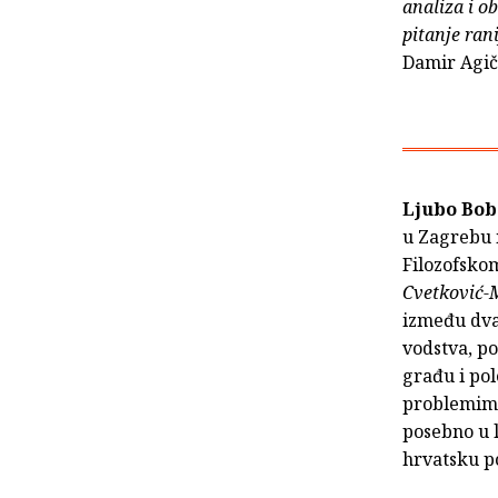
analiza i o
pitanje rani
Damir Agič
Ljubo Bo
u Zagrebu i
Filozofskom
Cvetković-
između dvaj
vodstva, po
građu i po
problemima 
posebno u l
hrvatsku po