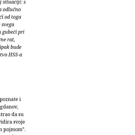
situaciji: s
ga odlučno
ći od toga
e svega
 gubeći pri
ne rat,
 ipak bude
dstvo HSS-a
poznate i
ogdanov,
atrao da su
idira svoje
im pojmom”.