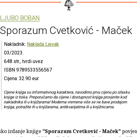
LJUBO BOBAN
Sporazum Cvetković - Maček
Nakladnik:
Naklada Ljevak
03/2023.
648 str., tvrdi uvez
ISBN 9789533556567
Cijena: 32.90 eur
Cijene knjiga su informativnog karaktera, navodimo prvu cijenu po izlasku
knjige iz tiska. Preporučamo da cijene i dostupnost knjiga provjerite kod
nakladnika ili u knjižarama! Moderna vremena više se ne bave prodajom
knjiga, potražite ih u knjižarama, antikvarijatima ili u knjižnicama.
sko izdanje knjige
"Sporazum Cvetković - Maček"
povjes