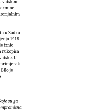
ohrvatskom
 termine
itorijalnim
etu u Zadru
jenja 1918.
e iznio
a rukopisa
vatske. U
 primjerak
Bilo je
e
koje su ga
skompromisna