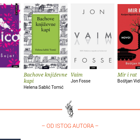
Bachove književne
Vaim
Mir i rat
kapi
Jon Fosse
Boštjan Vi
Helena Sablić Tomić
– OD ISTOG AUTORA –