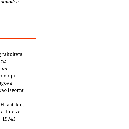
 dovodi u
g fakulteta
 na
zum
zdoblju
jegova
ivao izvornu
 Hrvatskoj,
stituta za
–1974.).