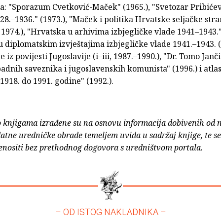
la: "Sporazum Cvetković-Maček" (1965.), "Svetozar Pribićev
928.–1936." (1973.), "Maček i politika Hrvatske seljačke str
i, 1974.), "Hrvatska u arhivima izbjegličke vlade 1941–1943."
 diplomatskim izvještajima izbjegličke vlade 1941.–1943. (i–
 iz povijesti Jugoslavije (i–iii, 1987.–1990.), "Dr. Tomo Janč
dnih saveznika i jugoslavenskih komunista" (1996.) i atla
1918. do 1991. godine" (1992.).
o knjigama izrađene su na osnovu informacija dobivenih od 
atne uredničke obrade temeljem uvida u sadržaj knjige, te s
enositi bez prethodnog dogovora s uredništvom portala.
– OD ISTOG NAKLADNIKA –