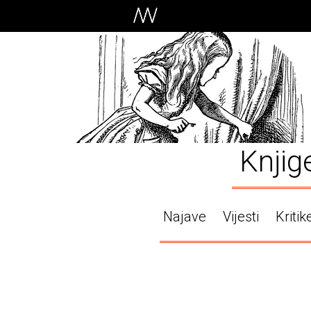
Knjig
Najave
Vijesti
Kritik