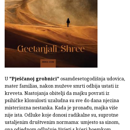
U
"Pješčanoj grobnici"
osamdesetogodišnja udovica,
mater familias, nakon muževe smrti odbija ustati iz
kreveta. Nastojanja obitelji da majku povrati iz
psihičke klonulosti uzaludna su sve do dana njezina
misteriozna nestanka. Kada je pronađu, majka više
nije ista. Odluke koje donosi radikalne su, suprotne
ustaljenim društvenim normama: umjesto sa sinom,
ona odjednom odlučuje živjeti s kćeri boemkom,