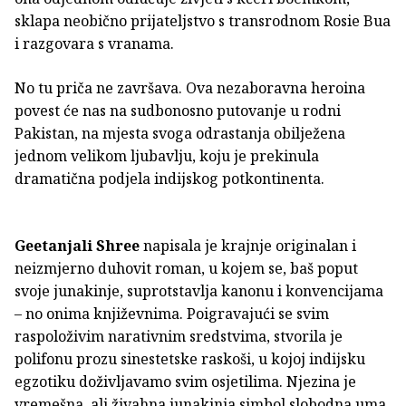
sklapa neobično prijateljstvo s transrodnom Rosie Bua
i razgovara s vranama.
No tu priča ne završava. Ova nezaboravna heroina
povest će nas na sudbonosno putovanje u rodni
Pakistan, na mjesta svoga odrastanja obilježena
jednom velikom ljubavlju, koju je prekinula
dramatična podjela indijskog potkontinenta.
Geetanjali Shree
napisala je krajnje originalan i
neizmjerno duhovit roman, u kojem se, baš poput
svoje junakinje, suprotstavlja kanonu i konvencijama
– no onima književnima. Poigravajući se svim
raspoloživim narativnim sredstvima, stvorila je
polifonu prozu sinestetske raskoši, u kojoj indijsku
egzotiku doživljavamo svim osjetilima. Njezina je
vremešna, ali živahna junakinja simbol slobodna uma