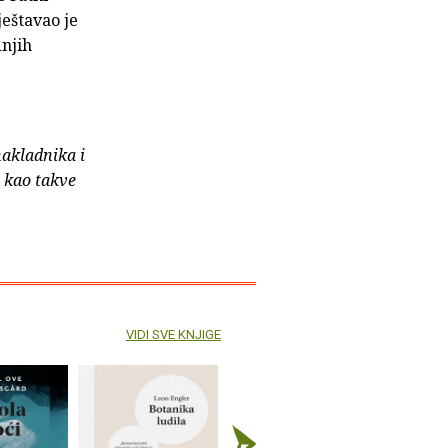
eštavao je
dnjih
nakladnika i
e kao takve
VIDI SVE KNJIGE