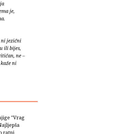
ja
ema je,
ma.
ni jezični
ili bijes,
itičan, ne –
 kaže ni
njige "Vrag
Najljepša
o ratni