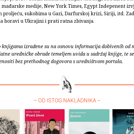
a mađarske medije, New York Times, Egypt Indepenent izvj
proljeću, sukobima u Gazi, Darfurskoj krizi, Siriji, itd. Za
 boravi u Ukrajini i prati ratna zbivanja.
o knjigama izrađene su na osnovu informacija dobivenih od 
atne uredničke obrade temeljem uvida u sadržaj knjige, te s
enositi bez prethodnog dogovora s uredništvom portala.
– OD ISTOG NAKLADNIKA –