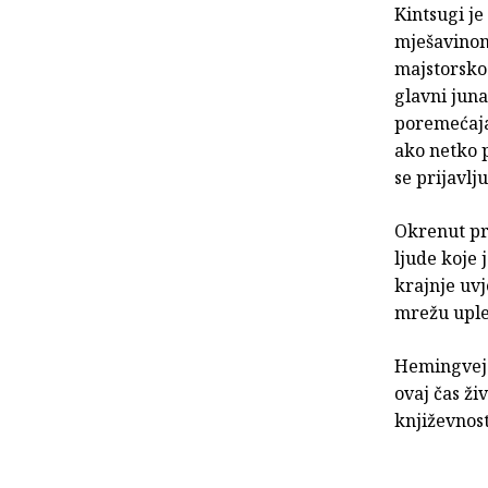
Kintsugi je
mješavinom 
majstorskog
glavni juna
poremećaja
ako netko p
se prijavlj
Okrenut pro
ljude koje 
krajnje uvj
mrežu uplet
Hemingvejs
ovaj čas ži
književnost