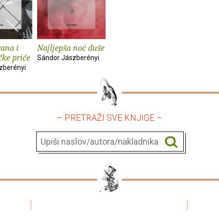
rana i
Najljepša noć duše
ke priče
Sándor Jászberényi
zberényi
– PRETRAŽI SVE KNJIGE –