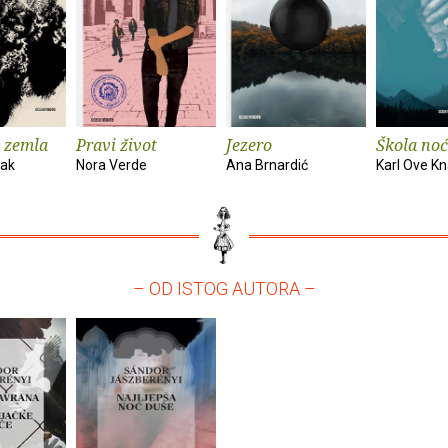
 zemla
Pravi život
Jezero
Škola noć
vak
Nora Verde
Ana Brnardić
Karl Ove K
– OD ISTOG AUTORA –