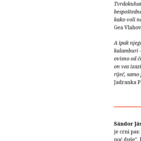
Tvrdokuhana
bespoštedna
kako voli na
Gea Vlahovi
A ipak njeg
kalamburi –
ovisno od č
on vas izaz
riječ, samo 
Jadranka Pi
Sándor Já
je crni pas
noć duše", 