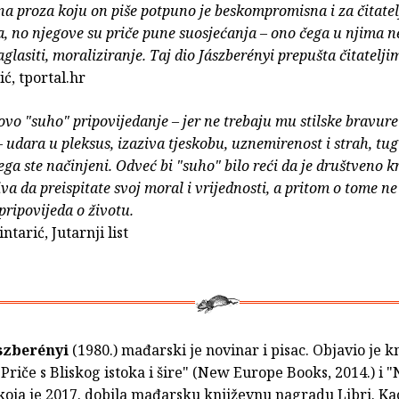
 proza koju on piše potpuno je beskompromisna i za čitatel
, no njegove su priče pune suosjećanja – ono čega u njima n
glasiti, moraliziranje. Taj dio Jászberényi prepušta čitatelji
ć, tportal.hr
ovo "suho" pripovijedanje – jer ne trebaju mu stilske bravure 
 udara u pleksus, izaziva tjeskobu, uznemirenost i strah, tugu 
ega ste načinjeni. Odveć bi "suho" bilo reći da je društveno kr
iva da preispitate svoj moral i vrijednosti, a pritom o tome ne
pripovijeda o životu.
ntarić, Jutarnji list
szberényi
(1980.) mađarski je novinar i pisac. Objavio je k
: Priče s Bliskog istoka i šire" (New Europe Books, 2014.) i "
koja je 2017. dobila mađarsku književnu nagradu Libri. Ka