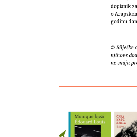
dopisnik z
o Arapskom 
godinu dana
© Bilješke 
njihove dod
ne smiju pr