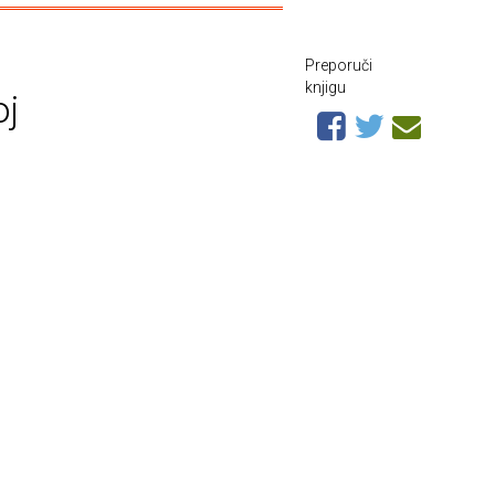
Preporuči
knjigu
oj