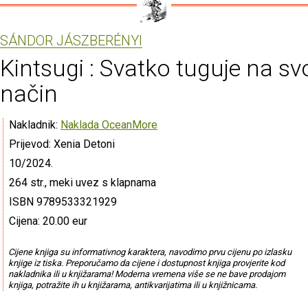
SÁNDOR JÁSZBERÉNYI
Kintsugi : Svatko tuguje na sv
način
Nakladnik:
Naklada OceanMore
Prijevod: Xenia Detoni
10/2024.
264 str., meki uvez s klapnama
ISBN 9789533321929
Cijena: 20.00 eur
Cijene knjiga su informativnog karaktera, navodimo prvu cijenu po izlasku
knjige iz tiska. Preporučamo da cijene i dostupnost knjiga provjerite kod
nakladnika ili u knjižarama! Moderna vremena više se ne bave prodajom
knjiga, potražite ih u knjižarama, antikvarijatima ili u knjižnicama.