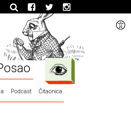
Posao
ga
Podcast
Čitaonica