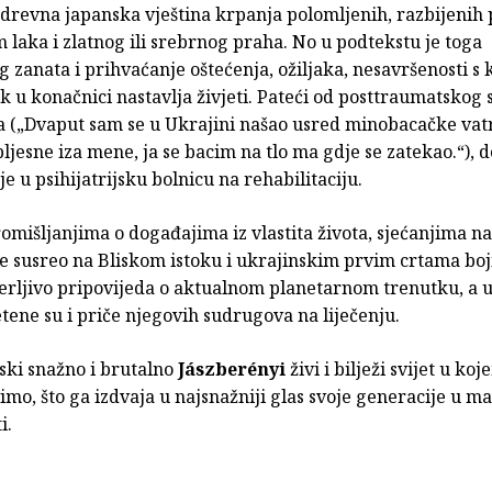
 drevna japanska vještina krpanja polomljenih, razbijenih
laka i zlatnog ili srebrnog praha. No u podtekstu je toga
 zanata i prihvaćanje oštećenja, ožiljaka, nesavršenosti s
k u konačnici nastavlja živjeti. Pateći od posttraumatskog 
 („Dvaput sam se u Ukrajini našao usred minobacačke vat
ljesne iza mene, ja se bacim na tlo ma gdje se zatekao.“), 
uje u psihijatrijsku bolnicu na rehabilitaciju.
mišljanjima o događajima iz vlastita života, sjećanjima na
je susreo na Bliskom istoku i ukrajinskim prvim crtama boj
erljivo pripovijeda o aktualnom planetarnom trenutku, a u
ene su i priče njegovih sudrugova na liječenju.
ki snažno i brutalno
Jászberényi
živi i bilježi svijet u ko
vimo, što ga izdvaja u najsnažniji glas svoje generacije u m
i.