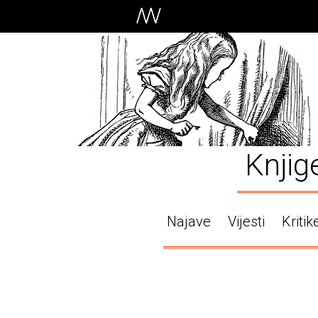
Knjig
Najave
Vijesti
Kritik