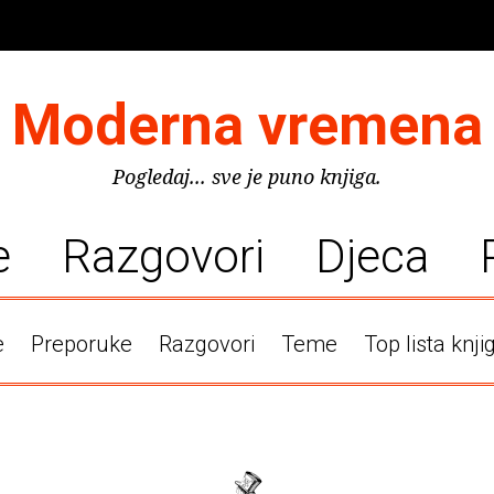
Moderna vremena
Pogledaj... sve je puno knjiga.
e
Razgovori
Djeca
e
Preporuke
Razgovori
Teme
Top lista knji