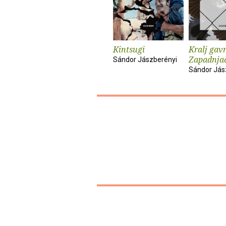
Kintsugi
Kralj gav
Zapadnjač
Sándor Jászberényi
Sándor Jás