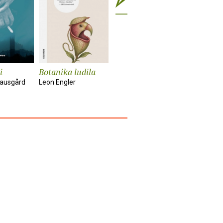
i
Botanika ludila
Snimanje
Sunčanik
'Utjelovljenja'
nausgård
Leon Engler
Damir Kar
Tom McCarthy