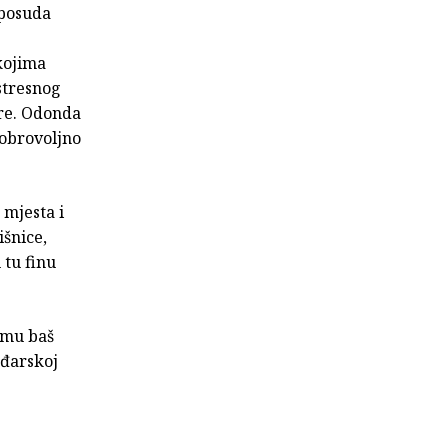
 posuda
 kojima
stresnog
re. Odonda
dobrovoljno
 mjesta i
išnice,
 tu finu
jemu baš
ađarskoj