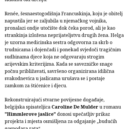
Renée, šesnaestogodišnja Francuskinja, koju je obitelj
napustila jer se zaljubila u njemačkog vojnika,
pronalazi ondje utočište dok čeka porod, ali je kao
strankinja izložena neprijateljstvu drugih žena. Helga
je uzorna medicinska sestra odgovorna za skrb o
trudnicama i dojenčadi i ponekad svjedoči tragičnim
sudbinama djece koja ne odgovaraju strogim
arijevskim kriterijima. Kada se savezničke snage
počnu približavati, savršeno organizirana idilična
svakodnevica u jaslicama urušava se i postaje
zamkom za štićenice i djecu.
Rekonstruirajući stvarne povijesne događaje,
belgijska spisateljica
Caroline De Mulder
u romanu
"Himmlerove jaslice"
donosi upečatljiv prikaz
projekta i mjesta osmišljena za odgajanje „budućih
gospodara rata“.