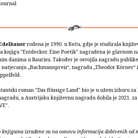
journal
Edelbauer
rođena je 1990. u Beču, gdje je studirala knjiže
. Za knjigu "Entdecker. Eine Poetik" nagrađena je glavnom
vnim danima u Raurisu. Također je osvojila nagradu publik
 natjecanju „Bachmannpreis“, nagradu „Theodor Körner“ 
ppelfeld.
itantski roman "Das flüssige Land" bio je u užem izboru z
agradu, a Austrijsku književnu nagradu dobila je 2021. za
VE".
o knjigama izrađene su na osnovu informacija dobivenih od 