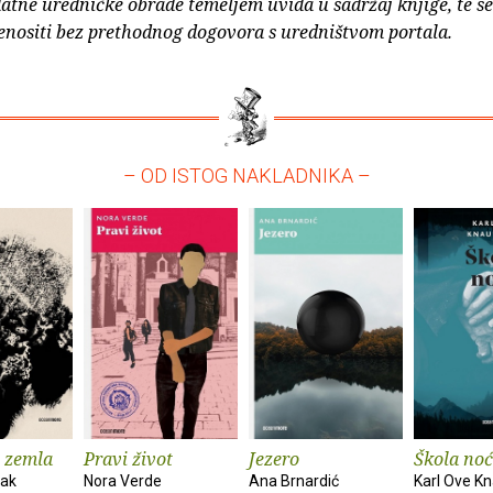
atne uredničke obrade temeljem uvida u sadržaj knjige, te s
enositi bez prethodnog dogovora s uredništvom portala.
– OD ISTOG NAKLADNIKA –
 zemla
Pravi život
Jezero
Škola noć
vak
Nora Verde
Ana Brnardić
Karl Ove K