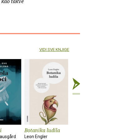
e kao takve
VIDI SVE KNJIGE
i
Botanika ludila
Snimanje
Sunčanik
'Utjelovljenja'
nausgård
Leon Engler
Damir Kar