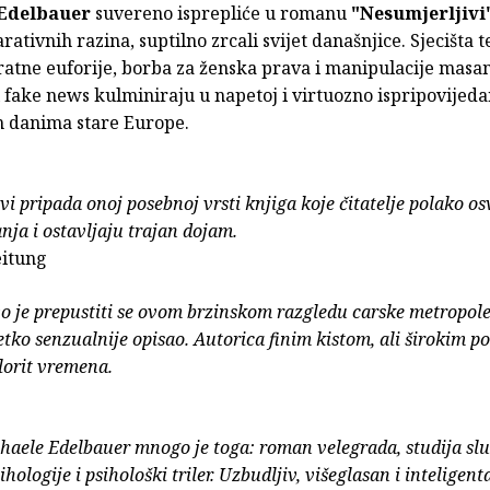
Edelbauer
suvereno isprepliće u romanu
"Nesumjerljivi
rativnih razina, suptilno zrcali svijet današnjice. Sjecišta 
 ratne euforije, borba za ženska prava i manipulacije masa
 fake news kulminiraju u napetoj i virtuozno ispripovijedan
m danima stare Europe.
vi pripada onoj posebnoj vrsti knjiga koje čitatelje polako os
anja i ostavljaju trajan dojam.
eitung
o je prepustiti se ovom brzinskom razgledu carske metropole
netko senzualnije opisao. Autorica finim kistom, ali širokim 
lorit vremena.
aele Edelbauer mnogo je toga: roman velegrada, studija slu
ologije i psihološki triler. Uzbudljiv, višeglasan i inteligent