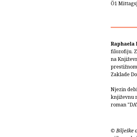
Ö1 Mittags
Raphaela 
filozofiju
na Knjiže
prestižnom
Zaklade Do
Njezin deb
književnu n
roman "DA
© Bilješke 