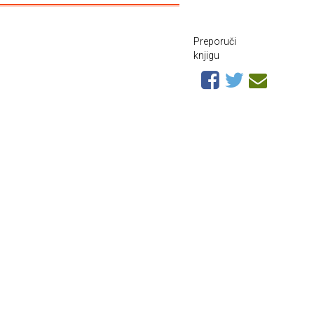
Preporuči
knjigu