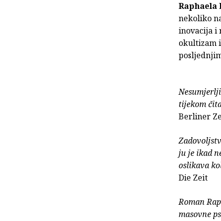
Raphaela
nekoliko na
inovacija i
okultizam i
posljednji
Nesumjerlji
tijekom čit
Berliner Z
Zadovoljstv
ju je ikad 
oslikava ko
Die Zeit
Roman Raph
masovne psih