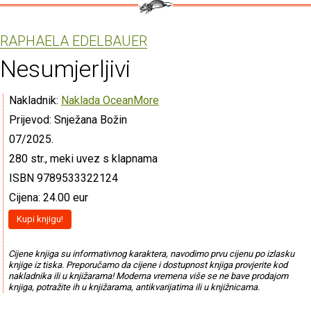
RAPHAELA EDELBAUER
Nesumjerljivi
Nakladnik:
Naklada OceanMore
Prijevod: Snježana Božin
07/2025.
280 str., meki uvez s klapnama
ISBN 9789533322124
Cijena: 24.00 eur
Kupi knjigu!
Cijene knjiga su informativnog karaktera, navodimo prvu cijenu po izlasku
knjige iz tiska. Preporučamo da cijene i dostupnost knjiga provjerite kod
nakladnika ili u knjižarama! Moderna vremena više se ne bave prodajom
knjiga, potražite ih u knjižarama, antikvarijatima ili u knjižnicama.