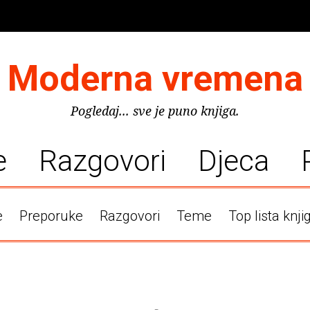
Moderna vremena
Pogledaj... sve je puno knjiga.
e
Razgovori
Djeca
e
Preporuke
Razgovori
Teme
Top lista knji