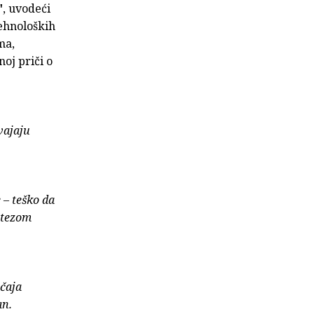
"
,
uvodeći
tehnoloških
ma,
oj priči o
vajaju
 – teško da
potezom
čaja
an.