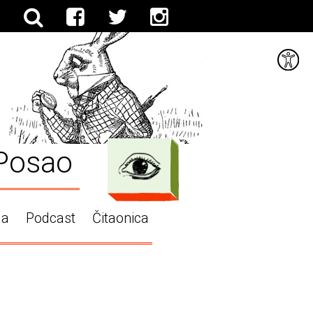
Posao
ga
Podcast
Čitaonica