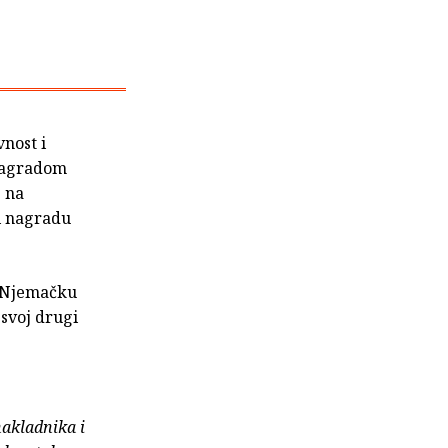
vnost i
 nagradom
e na
i nagradu
a Njemačku
 svoj drugi
nakladnika i