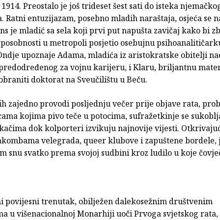
 1914. Preostalo je još trideset šest sati do isteka njemačko
. Ratni entuzijazam, posebno mladih naraštaja, osjeća se 
s je mladić sa sela koji prvi put napušta zavičaj kako bi z
sposobnosti u metropoli posjetio osebujnu psihoanalitičar
Ondje upoznaje Adama, mladića iz aristokratske obitelji n
 predodređenog za vojnu karijeru, i Klaru, briljantnu mat
obraniti doktorat na Sveučilištu u Beču.
h zajedno provodi posljednju večer prije objave rata, probi
ama kojima pivo teče u potocima, sufražetkinje se sukoblj
ačima dok kolporteri izvikuju najnovije vijesti. Otkrivajuć
takombama velegrada, queer klubove i zapuštene bordele, 
m snu svatko prema svojoj sudbini kroz ludilo u koje čovj
i povijesni trenutak, obilježen dalekosežnim društvenim
a u višenacionalnoj Monarhiji uoči Prvoga svjetskog rata,