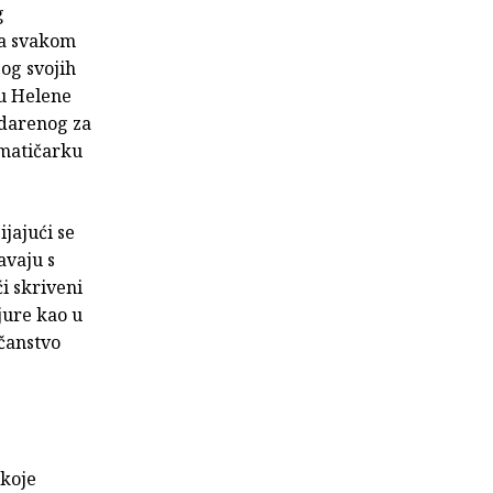
g
na svakom
bog svojih
ku Helene
adarenog za
ematičarku
jajući se
avaju s
i skriveni
jure kao u
ečanstvo
 koje