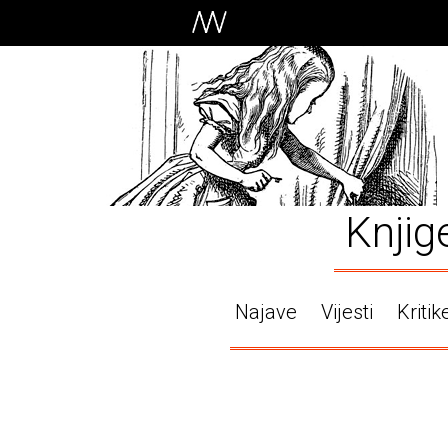
Knjig
Najave
Vijesti
Kritik