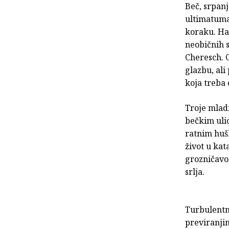
Beč, srpanj
ultimatuma
koraku. Han
neobičnih 
Cheresch. 
glazbu, ali
koja treba 
Troje mladi
bečkim ulic
ratnim hušk
život u ka
grozničavo
srlja.
Turbulentn
previranjim