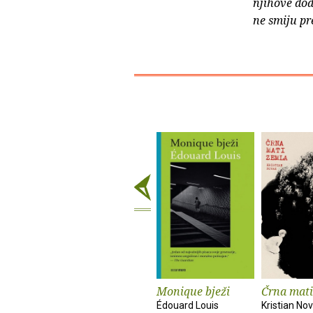
njihove dod
ne smiju pr
Monique bježi
Črna mati
Édouard Louis
Kristian No