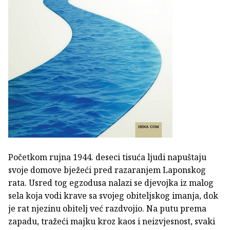
Početkom rujna 1944. deseci tisuća ljudi napuštaju
svoje domove bježeći pred razaranjem Laponskog
rata. Usred tog egzodusa nalazi se djevojka iz malog
sela koja vodi krave sa svojeg obiteljskog imanja, dok
je rat njezinu obitelj već razdvojio. Na putu prema
zapadu, tražeći majku kroz kaos i neizvjesnost, svaki