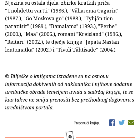
Njezina su ostala djela: zbirke kratkih priča
"Unohdettu vartti" (1986.), "Väliasema Gagarin"
(1987.), "Go Moskova go" (1988.), "Tyhjän tien
paratiisit" (1989.), "Bamalama" (1993.), "Perhe"
(2000.), "Maa" (2006.), romani "Kreisland" (1996.),
"Reitari" (2002.), te dječje knjige "Jepata Nastan
lentomatka" (2002.) i "Tivoli Tähtisade" (2004.).
© Bilješke o knjigama izrađene su na osnovu
informacija dobivenih od nakladnika i njihove dodatne
uredničke obrade temeljem uvida u sadržaj knjige, te se
kao takve ne smiju prenositi bez prethodnog dogovora s
uredništvom portala.
Preporuči knjigu