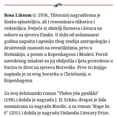
Rosa Liksom
(r. 1958., Ylitornio) nagrađivana je
finska spisateljica, ali i renominara slikarica i
redateljica. Potječe iz obitelji farmera i lovaca na
sobove sa sjevera Finske. U dobi od sedamnaest
godina napušta Laponiju zbog studija antropologije i
društvenih znanosti na sveučilištima, prvo u
Helsinkiju, a potom u Kopenhagenu i Moskvi. Pored
navedenog mladost su joj obilježila i ljeta provedena u
Parizu te život na sjeveru Norveške. Prve tri knjige
napisala je za svog boravka u Christianiji, u
Kopenhagenu.
Za svoj debitantski roman "Yhden yön pysäkki"
(1985.) dobila je nagradu J. H. Erkko, dvaput je bila
nominirana za nagradu Nordic, a za roman "Kupe br.
6" (2011.) dobila je nagradu Finlandia Literary Prize.