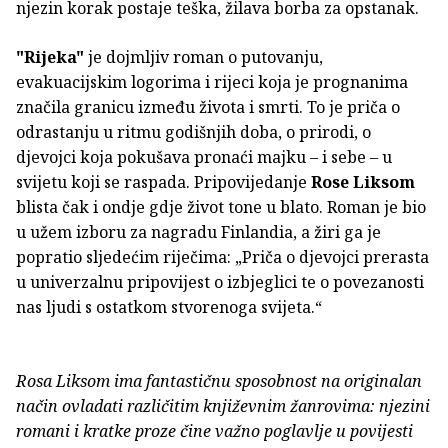
njezin korak postaje teška, žilava borba za opstanak.
"Rijeka"
je dojmljiv roman o putovanju,
evakuacijskim logorima i rijeci koja je prognanima
značila granicu između života i smrti. To je priča o
odrastanju u ritmu godišnjih doba, o prirodi, o
djevojci koja pokušava pronaći majku – i sebe – u
svijetu koji se raspada. Pripovijedanje
Rose Liksom
blista čak i ondje gdje život tone u blato. Roman je bio
u užem izboru za nagradu Finlandia, a žiri ga je
popratio sljedećim riječima: „Priča o djevojci prerasta
u univerzalnu pripovijest o izbjeglici te o povezanosti
nas ljudi s ostatkom stvorenoga svijeta.“
Rosa Liksom ima fantastičnu sposobnost na originalan
način ovladati različitim književnim žanrovima: njezini
romani i kratke proze čine važno poglavlje u povijesti