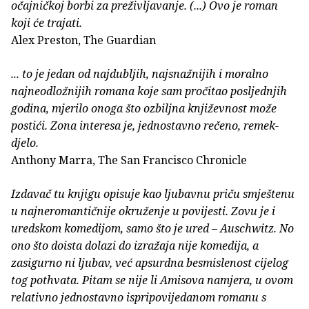
očajničkoj borbi za preživljavanje. (...) Ovo je roman
koji će trajati.
Alex Preston, The Guardian
... to je jedan od najdubljih, najsnažnijih i moralno
najneodložnijih romana koje sam pročitao posljednjih
godina, mjerilo onoga što ozbiljna književnost može
postići. Zona interesa je, jednostavno rečeno, remek-
djelo.
Anthony Marra, The San Francisco Chronicle
Izdavač tu knjigu opisuje kao ljubavnu priču smještenu
u najneromantičnije okruženje u povijesti. Zovu je i
uredskom komedijom, samo što je ured – Auschwitz. No
ono što doista dolazi do izražaja nije komedija, a
zasigurno ni ljubav, već apsurdna besmislenost cijelog
tog pothvata. Pitam se nije li Amisova namjera, u ovom
relativno jednostavno ispripovijedanom romanu s