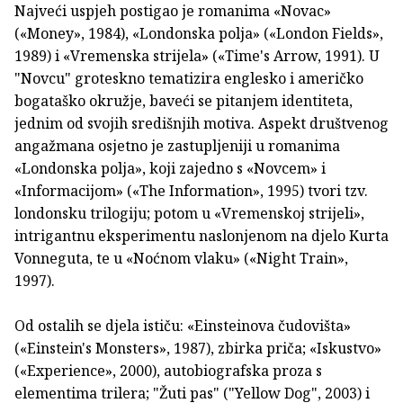
Najveći uspjeh postigao je romanima «Novac»
(«Money», 1984), «Londonska polja» («London Fields»,
1989) i «Vremenska strijela» («Time's Arrow, 1991). U
"Novcu" groteskno tematizira englesko i američko
bogataško okružje, baveći se pitanjem identiteta,
jednim od svojih središnjih motiva. Aspekt društvenog
angažmana osjetno je zastupljeniji u romanima
«Londonska polja», koji zajedno s «Novcem» i
«Informacijom» («The Information», 1995) tvori tzv.
londonsku trilogiju; potom u «Vremenskoj strijeli»,
intrigantnu eksperimentu naslonjenom na djelo Kurta
Vonneguta, te u «Noćnom vlaku» («Night Train»,
1997).
Od ostalih se djela ističu: «Einsteinova čudovišta»
(«Einstein's Monsters», 1987), zbirka priča; «Iskustvo»
(«Experience», 2000), autobiografska proza s
elementima trilera; "Žuti pas" ("Yellow Dog", 2003) i