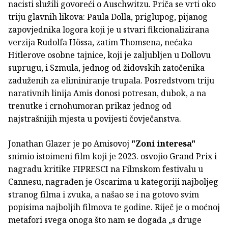
nacisti služili govoreći o Auschwitzu. Priča se vrti oko
triju glavnih likova: Paula Dolla, priglupog, pijanog
zapovjednika logora koji je u stvari fikcionalizirana
verzija Rudolfa Hössa, zatim Thomsena, nećaka
Hitlerove osobne tajnice, koji je zaljubljen u Dollovu
suprugu, i Szmula, jednog od židovskih zatočenika
zaduženih za eliminiranje trupala. Posredstvom triju
narativnih linija Amis donosi potresan, dubok, a na
trenutke i crnohumoran prikaz jednog od
najstrašnijih mjesta u povijesti čovječanstva.
Jonathan Glazer je po Amisovoj
"Zoni interesa"
snimio istoimeni film koji je 2023. osvojio Grand Prix i
nagradu kritike FIPRESCI na Filmskom festivalu u
Cannesu, nagrađen je Oscarima u kategoriji najboljeg
stranog filma i zvuka, a našao se i na gotovo svim
popisima najboljih filmova te godine. Riječ je o moćnoj
metafori svega onoga što nam se događa „s druge