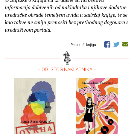
© Bilješke o knjigama izrađene su na osnovu
informacija dobivenih od nakladnika i njihove dodatne
uredničke obrade temeljem uvida u sadržaj knjige, te se
kao takve ne smiju prenositi bez prethodnog dogovora s
uredništvom portala.
Preporuči knjigu
– OD ISTOG NAKLADNIKA –