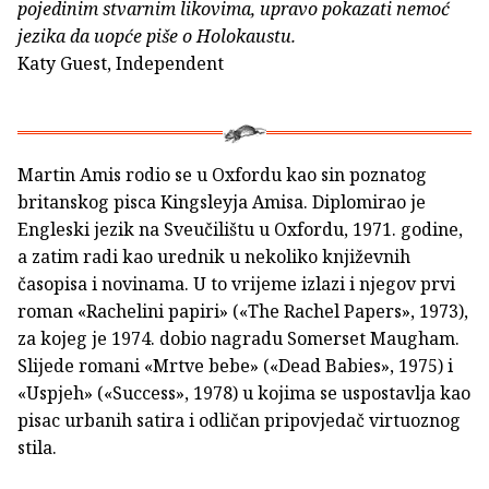
pojedinim stvarnim likovima, upravo pokazati nemoć
jezika da uopće piše o Holokaustu.
Katy Guest, Independent
Martin Amis rodio se u Oxfordu kao sin poznatog
britanskog pisca Kingsleyja Amisa. Diplomirao je
Engleski jezik na Sveučilištu u Oxfordu, 1971. godine,
a zatim radi kao urednik u nekoliko književnih
časopisa i novinama. U to vrijeme izlazi i njegov prvi
roman «Rachelini papiri» («The Rachel Papers», 1973),
za kojeg je 1974. dobio nagradu Somerset Maugham.
Slijede romani «Mrtve bebe» («Dead Babies», 1975) i
«Uspjeh» («Success», 1978) u kojima se uspostavlja kao
pisac urbanih satira i odličan pripovjedač virtuoznog
stila.