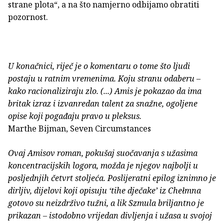
strane plota“, a na što namjerno odbijamo obratiti
pozornost.
U konačnici, riječ je o komentaru o tome što ljudi
postaju u ratnim vremenima. Koju stranu odaberu –
kako racionaliziraju zlo. (...) Amis je pokazao da ima
britak izraz i izvanredan talent za snažne, ogoljene
opise koji pogađaju pravo u pleksus.
Marthe Bijman, Seven Circumstances
Ovaj Amisov roman, pokušaj suočavanja s užasima
koncentracijskih logora, možda je njegov najbolji u
posljednjih četvrt stoljeća. Poslijeratni epilog iznimno je
dirljiv, dijelovi koji opisuju ‘tihe dječake’ iz Chełmna
gotovo su neizdrživo tužni, a lik Szmula briljantno je
prikazan – istodobno vrijedan divljenja i užasa u svojoj