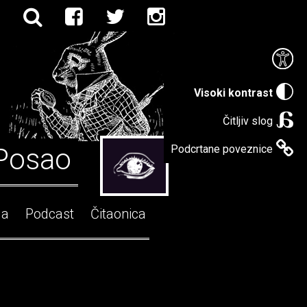
Visoki kontrast
Čitljiv slog
Posao
Podcrtane poveznice
ga
Podcast
Čitaonica