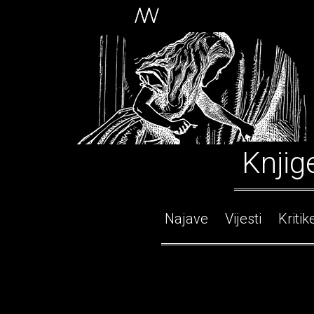
Knjig
Najave
Vijesti
Kritik