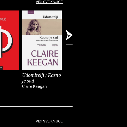
VIDI SVE KNJIGE
Udomitelji ; Kasno
Čast
Teška vo
je sad
Elif Shafak
Pia Prezelj
Claire Keegan
VIDI SVE KNJIGE