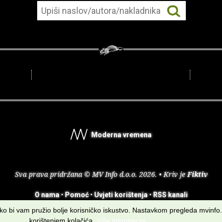
Moderna vremena
Sva prava pridržana © MV Info d.o.o. 2026. • Kriv je
Fiktiv
O nama
•
Pomoć
•
Uvjeti korištenja
•
RSS kanali
kako bi vam pružio bolje korisničko iskustvo. Nastavkom pregleda mvinfo.
korištenjem kolačića.
Više informacija