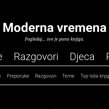
Moderna vremena
Pogledaj... sve je puno knjiga.
e
Razgovori
Djeca
e
Preporuke
Razgovori
Teme
Top lista knji