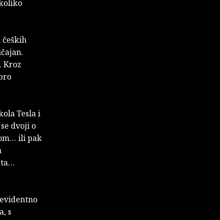
koliko
 čeških
učajan.
. Kroz
obro
kola Tesla i
se dvoji o
om… ili pak
a
eta…
u evidentno
, s