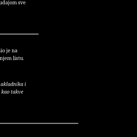
udajom sve
šio je na
njem listu.
nakladnika i
e kao takve