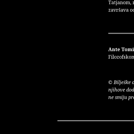
Tatjanom, 
završava od
Ante Tomi
Filozofskom
© Bilješke 
njihove dod
ne smiju pr