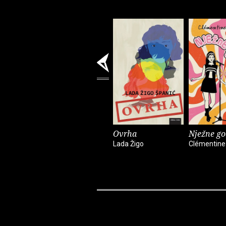
Ovrha
Nježne go
Lada Žigo
Clémentine