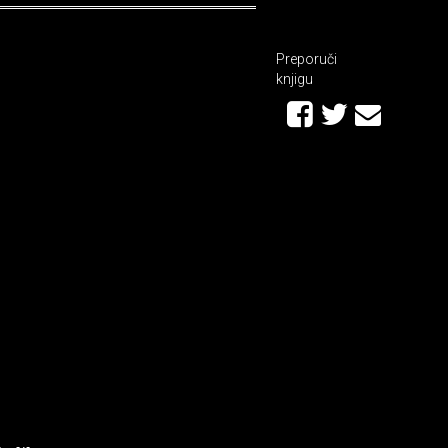
Preporuči
knjigu