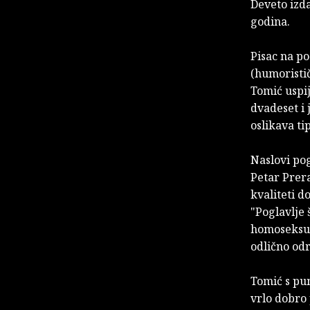
Deveto izda
godina.
Pisac na p
(humoristič
Tomić uspij
dvadeset i 
oslikava ti
Naslovi pog
Petar Prera
kvaliteti 
"Poglavlje 
homoseksua
odlično odr
Tomić s pun
vrlo dobro 