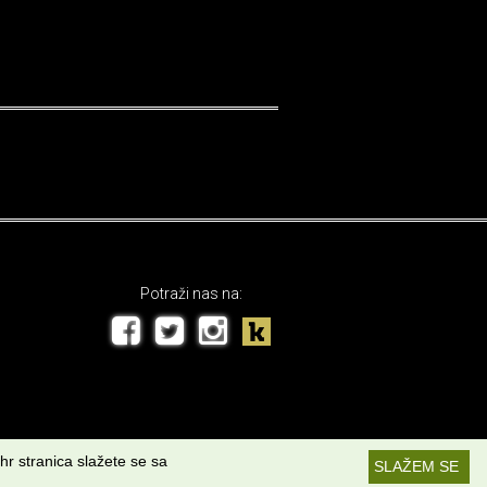
Potraži nas na:
hr stranica slažete se sa
SLAŽEM SE