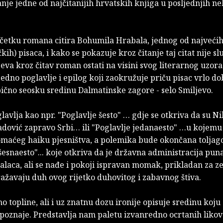
nje jedne od najčitanijih hrvatskih knjiga u posljednjih ne
očetku romana citira Bohumila Hrabala, jednog od najvećih
kih) pisaca, i kako se pokazuje kroz čitanje taj citat nije sl
eva kroz čitav roman ostati na visini svog literarnog uzora
jedno poglavlje i epilog koji zaokružuje priču pisac vrlo d
pično seosku sredinu Dalmatinske zagore - selo Smiljevo.
lavlja kao npr. "Poglavlje šesto" … gdje se otkriva da su Ni
dović zapravo Srbi… ili "Poglavlje jedanaesto" …u kojemu 
domaćeg haiku pjesništva, a polemika bude okončana toljag
šesnaesto"... koje otkriva da je državna administracija pun
laca, ali se nađe i pokoji ispravan momak, prikladan za z
ažavaju duh ovog rijetko duhovitog i zabavnog štiva.
o topline, ali i uz znatnu dozu ironije opisuje sredinu koj
poznaje. Predstavlja nam paletu izvanredno ocrtanih likova