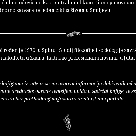
mladom udovicom kao centralnim likom, čijom ponovnom 
nosno zatvara se jedan ciklus života u Smiljevu.
ć
rođen je 1970. u Splitu. Studij filozofije i sociologije zavr
 fakultetu u Zadru. Radi kao profesionalni novinar u Jutar
o knjigama izrađene su na osnovu informacija dobivenih od 
atne uredničke obrade temeljem uvida u sadržaj knjige, te s
enositi bez prethodnog dogovora s uredništvom portala.