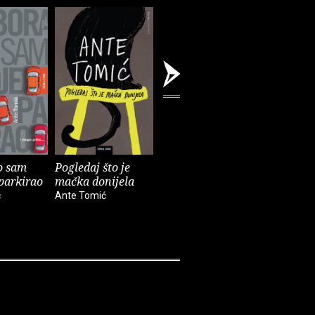
o sam
Pogledaj što je
Što je muškarac
Ustav Re
parkirao
mačka donijela
bez brkova
Hrvatske
ć
Ante Tomić
Ante Tomić
Ante Tomi