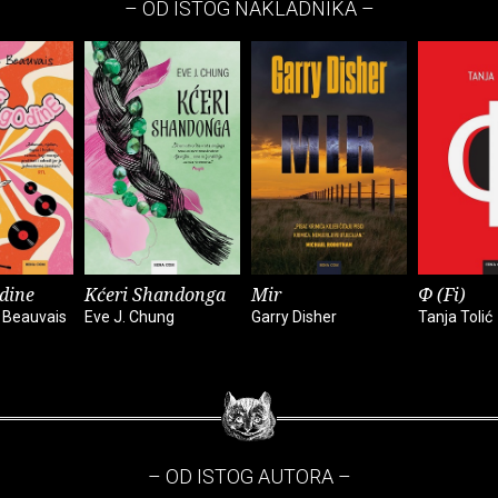
– OD ISTOG NAKLADNIKA –
dine
Kćeri Shandonga
Mir
Φ (Fi)
 Beauvais
Eve J. Chung
Garry Disher
Tanja Tolić
– OD ISTOG AUTORA –