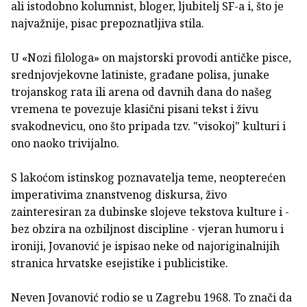
ali istodobno kolumnist, bloger, ljubitelj SF-a i, što je
najvažnije, pisac prepoznatljiva stila.
U «Nozi filologa» on majstorski provodi antičke pisce,
srednjovjekovne latiniste, građane polisa, junake
trojanskog rata ili arena od davnih dana do našeg
vremena te povezuje klasični pisani tekst i živu
svakodnevicu, ono što pripada tzv. "visokoj" kulturi i
ono naoko trivijalno.
S lakoćom istinskog poznavatelja teme, neopterećen
imperativima znanstvenog diskursa, živo
zainteresiran za dubinske slojeve tekstova kulture i -
bez obzira na ozbiljnost discipline - vjeran humoru i
ironiji, Jovanović je ispisao neke od najoriginalnijih
stranica hrvatske esejistike i publicistike.
Neven Jovanović rodio se u Zagrebu 1968. To znači da