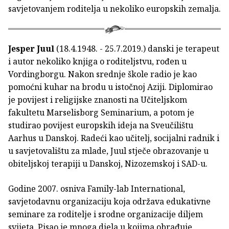
savjetovanjem roditelja u nekoliko europskih zemalja.
Jesper Juul
(18.4.1948. - 25.7.2019.) danski je terapeut
i autor nekoliko knjiga o roditeljstvu, rođen u
Vordingborgu. Nakon srednje škole radio je kao
pomoćni kuhar na brodu u istočnoj Aziji. Diplomirao
je povijest i religijske znanosti na Učiteljskom
fakultetu Marselisborg Seminarium, a potom je
studirao povijest europskih ideja na Sveučilištu
Aarhus u Danskoj. Radeći kao učitelj, socijalni radnik i
u savjetovalištu za mlade, Juul stječe obrazovanje u
obiteljskoj terapiji u Danskoj, Nizozemskoj i SAD-u.
Godine 2007. osniva Family-lab International,
savjetodavnu organizaciju koja održava edukativne
seminare za roditelje i srodne organizacije diljem
svijeta. Pisao je mnoga djela u kojima obrađuje