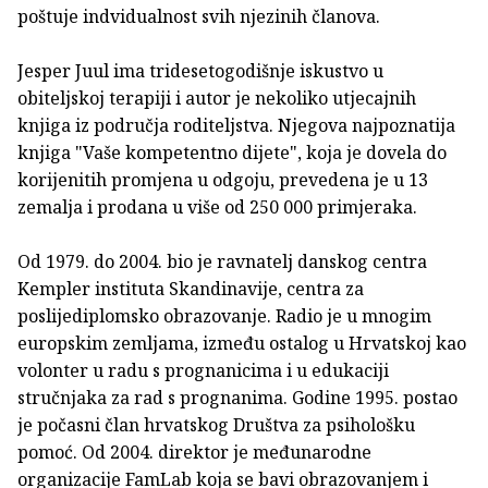
poštuje indvidualnost svih njezinih članova.
Jesper Juul ima tridesetogodišnje iskustvo u
obiteljskoj terapiji i autor je nekoliko utjecajnih
knjiga iz područja roditeljstva. Njegova najpoznatija
knjiga "Vaše kompetentno dijete", koja je dovela do
korijenitih promjena u odgoju, prevedena je u 13
zemalja i prodana u više od 250 000 primjeraka.
Od 1979. do 2004. bio je ravnatelj danskog centra
Kempler instituta Skandinavije, centra za
poslijediplomsko obrazovanje. Radio je u mnogim
europskim zemljama, između ostalog u Hrvatskoj kao
volonter u radu s prognanicima i u edukaciji
stručnjaka za rad s prognanima. Godine 1995. postao
je počasni član hrvatskog Društva za psihološku
pomoć. Od 2004. direktor je međunarodne
organizacije FamLab koja se bavi obrazovanjem i