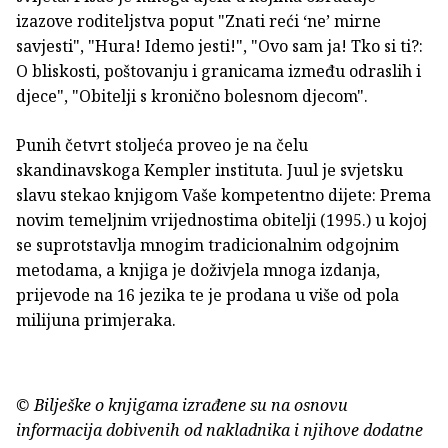
izazove roditeljstva poput "Znati reći ‘ne’ mirne
savjesti", "Hura! Idemo jesti!", "Ovo sam ja! Tko si ti?:
O bliskosti, poštovanju i granicama između odraslih i
djece", "Obitelji s kronično bolesnom djecom".
Punih četvrt stoljeća proveo je na čelu
skandinavskoga Kempler instituta. Juul je svjetsku
slavu stekao knjigom Vaše kompetentno dijete: Prema
novim temeljnim vrijednostima obitelji (1995.) u kojoj
se suprotstavlja mnogim tradicionalnim odgojnim
metodama, a knjiga je doživjela mnoga izdanja,
prijevode na 16 jezika te je prodana u više od pola
milijuna primjeraka.
© Bilješke o knjigama izrađene su na osnovu
informacija dobivenih od nakladnika i njihove dodatne