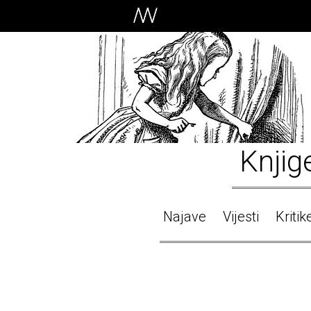
Knjig
Najave
Vijesti
Kritik