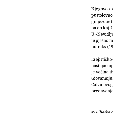
Njegovo stv
pustolovno
gnijezda» 
pa do knji
U «Nevidlj
uspješno mi
putnik» (19
Esejističko
nastajao u
je većina 
Giovanniju»
Calvinovog
predavanja
© Bilješke 