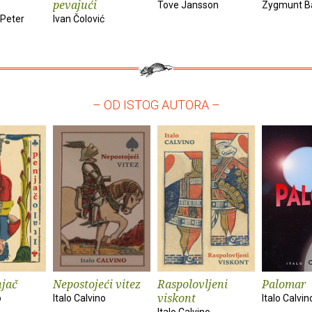
pevajući
Tove Jansson
Zygmunt 
 Peter
Ivan Čolović
– OD ISTOG AUTORA –
njač
Nepostojeći vitez
Raspolovljeni
Palomar
viskont
o
Italo Calvino
Italo Calvin