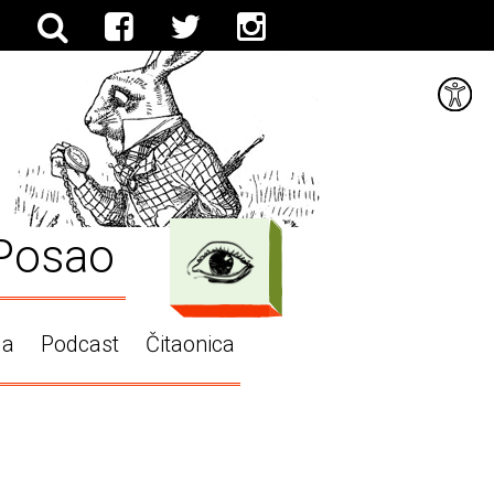
Posao
ga
Podcast
Čitaonica