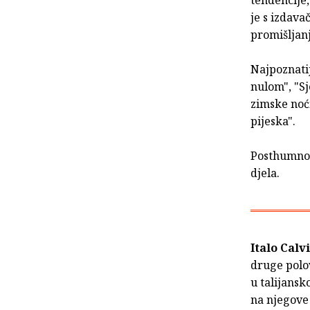
tendencije
je s izdava
promišljanj
Najpoznatij
nulom", "Sj
zimske noć
pijeska".
Posthumno 
djela.
Italo Calv
druge polov
u talijansk
na njegove