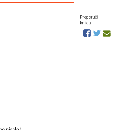
Preporuči
knjigu
o pisalo i