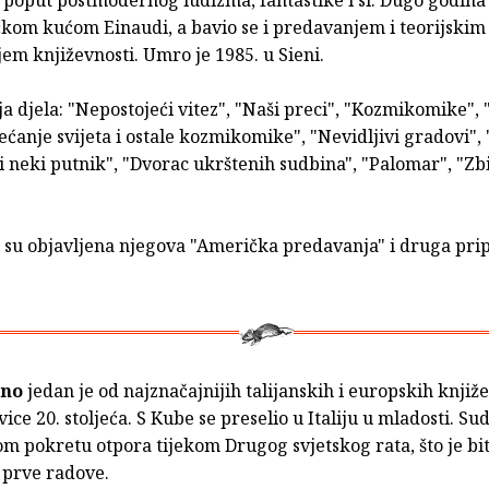
, poput postmodernog ludizma, fantastike i sl. Dugo godina
čkom kućom Einaudi, a bavio se i predavanjem i teorijskim
em književnosti. Umro je 1985. u Sieni.
a djela: "Nepostojeći vitez", "Naši preci", "Kozmikomike", 
ećanje svijeta i ostale kozmikomike", "Nevidljivi gradovi",
i neki putnik", "Dvorac ukrštenih sudbina", "Palomar", "Zb
su objavljena njegova "Američka predavanja" i druga pri
ino
jedan je od najznačajnijih talijanskih i europskih knjiž
ice 20. stoljeća. S Kube se preselio u Italiju u mladosti. Su
om pokretu otpora tijekom Drugog svjetskog rata, što je bi
 prve radove.