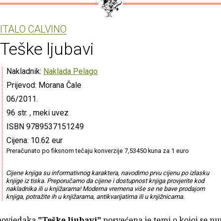
ITALO CALVINO
Teške ljubavi
Nakladnik:
Naklada Pelago
Prijevod: Morana Čale
06/2011.
96 str. , meki uvez
ISBN 9789537151249
Cijena: 10.62 eur
Preračunato po fiksnom tečaju konverzije 7,53450 kuna za 1 euro
Cijene knjiga su informativnog karaktera, navodimo prvu cijenu po izlasku
knjige iz tiska. Preporučamo da cijene i dostupnost knjiga provjerite kod
nakladnika ili u knjižarama! Moderna vremena više se ne bave prodajom
knjiga, potražite ih u knjižarama, antikvarijatima ili u knjižnicama.
povjedaka
"Teške ljubavi"
posvećena je temi o kojoj se pun