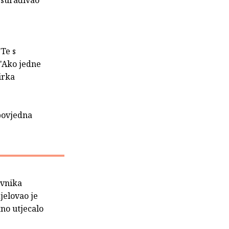
 surađivao
"Te s
 "Ako jedne
irka
povjedna
evnika
djelovao je
tno utjecalo