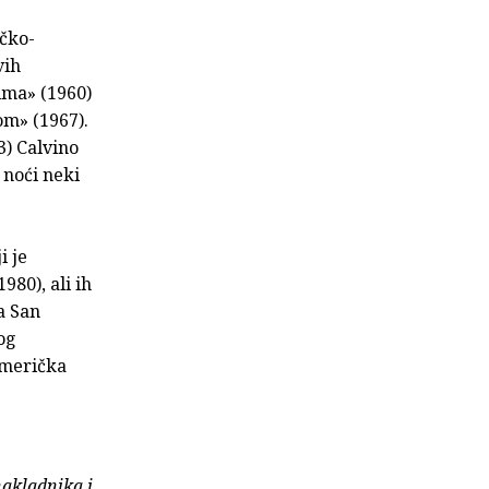
ičko-
vih
ima» (1960)
om» (1967).
3) Calvino
 noći neki
i je
80), ali ih
a San
vog
Američka
nakladnika i