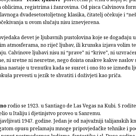
m oblicima, registrima i žanrovima. Od pisca Calvinova for
lavnoga dvadesetostoljetnog klasika, čitatelj očekuje i “ne
 očekivanja u ovom slučaju nisu iznevjerena.
ovjedaka devet je ljubavnih pustolovina koje se događaju 
kim atmosferama, no riječ ljubav, ili krunska izjava volim t
ju. Calvinove ljubavi nisu ni “prave” ni “krive”, ni uzvraće
, ni sretne ni nesretne, nego doista onakve kakve naslov 
žina nastaje u trenutku kada se susret i ono što se između lj
kuša prevesti u jezik te shvatiti i doživjeti kao priča.
ino
rodio se 1923. u Santiago de Las Vegas na Kubi. S rodite
lio u Italiju i djetinjstvo proveo u Sanremu.
javljivati 1947. godine. Jedan je od najvažniji talijanskih k
ogatom opusu prelamaju mnoge pripovjedačke tehnike i po