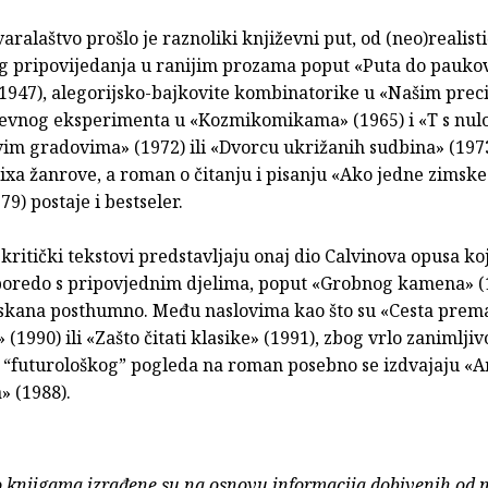
aralaštvo prošlo je raznoliki književni put, od (neo)realist
g pripovijedanja u ranijim prozama poput «Puta do pauko
(1947), alegorijsko-bajkovite kombinatorike u «Našim prec
ževnog eksperimenta u «Kozmikomikama» (1965) i «T s nul
vim gradovima» (1972) ili «Dvorcu ukrižanih sudbina» (197
xa žanrove, a roman o čitanju i pisanju «Ako jedne zimske
79) postaje i bestseler.
-kritički tekstovi predstavljaju onaj dio Calvinova opusa koj
poredo s pripovjednim djelima, poput «Grobnog kamena» (19
tiskana posthumno. Među naslovima kao što su «Cesta prem
 (1990) ili «Zašto čitati klasike» (1991), zbog vrlo zanimlji
 “futurološkog” pogleda na roman posebno se izdvajaju «
» (1988).
o knjigama izrađene su na osnovu informacija dobivenih od 