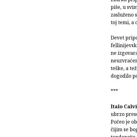
piše, u svi
zasluženo s
toj temi, a
Devet prip
fellinijevs
ne izgovara
neuzvraćene
teške, a te
dogodilo po
***
Italo Calv
ubrzo prese
Počeo je ob
čijim se b