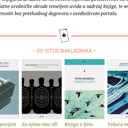
atne uredničke obrade temeljem uvida u sadržaj knjige, te s
enositi bez prethodnog dogovora s uredništvom portala.
– OD ISTOG NAKLADNIKA –
povijest
Za njima smo išli
Knjiga o ljetu
Tekuća m