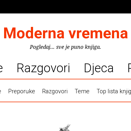
Moderna vremena
Pogledaj... sve je puno knjiga.
e
Razgovori
Djeca
e
Preporuke
Razgovori
Teme
Top lista knji