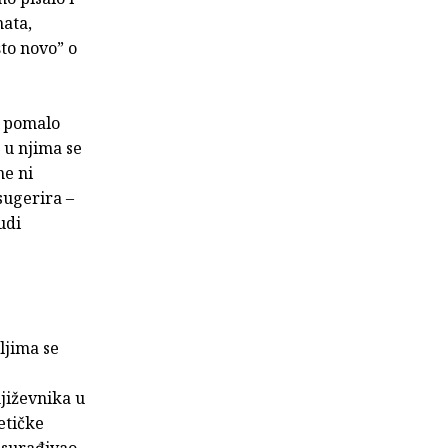
mata,
što novo” o
u pomalo
e u njima se
ne ni
sugerira –
udi
ljima se
njiževnika u
etičke