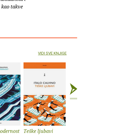
e kao takve
VIDI SVE KNJIGE
odernost
Teške ljubavi
Identitet
Školice