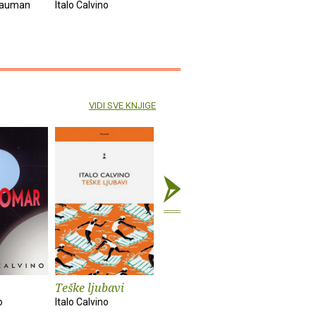
Bauman
Italo Calvino
Zygmunt Bauman
Julio Corta
VIDI SVE KNJIGE
Teške ljubavi
Dvorac ukrštenih
Sjećanje s
sudbina
ostale
o
Italo Calvino