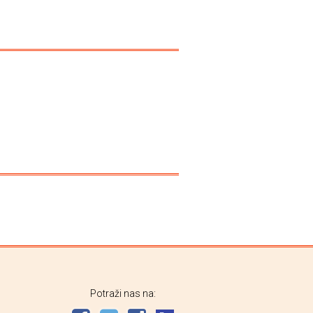
kozmiko
Italo Calvino
Italo Calvi
Potraži nas na: