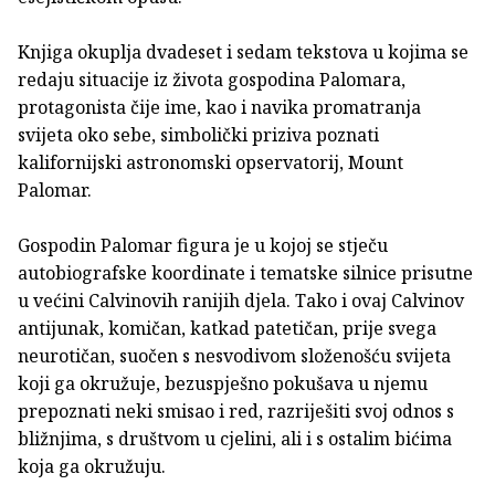
Knjiga okuplja dvadeset i sedam tekstova u kojima se
redaju situacije iz života gospodina Palomara,
protagonista čije ime, kao i navika promatranja
svijeta oko sebe, simbolički priziva poznati
kalifornijski astronomski opservatorij, Mount
Palomar.
Gospodin Palomar figura je u kojoj se stječu
autobiografske koordinate i tematske silnice prisutne
u većini Calvinovih ranijih djela. Tako i ovaj Calvinov
antijunak, komičan, katkad patetičan, prije svega
neurotičan, suočen s nesvodivom složenošću svijeta
koji ga okružuje, bezuspješno pokušava u njemu
prepoznati neki smisao i red, razriješiti svoj odnos s
bližnjima, s društvom u cjelini, ali i s ostalim bićima
koja ga okružuju.