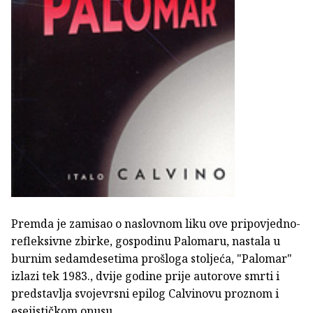
Premda je zamisao o naslovnom liku ove pripovjedno-
refleksivne zbirke, gospodinu Palomaru, nastala u
burnim sedamdesetima prošloga stoljeća, "Palomar"
izlazi tek 1983., dvije godine prije autorove smrti i
predstavlja svojevrsni epilog Calvinovu proznom i
esejističkom opusu.