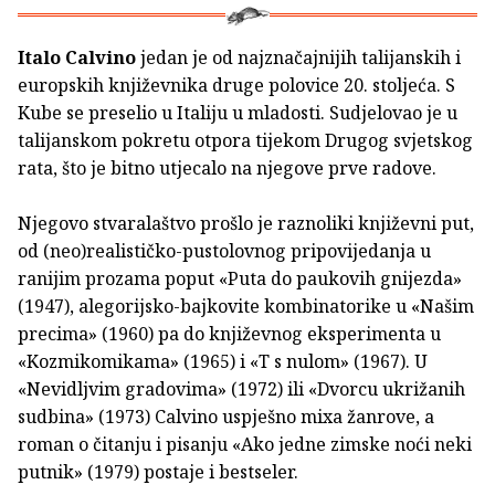
Italo Calvino
jedan je od najznačajnijih talijanskih i
europskih književnika druge polovice 20. stoljeća. S
Kube se preselio u Italiju u mladosti. Sudjelovao je u
talijanskom pokretu otpora tijekom Drugog svjetskog
rata, što je bitno utjecalo na njegove prve radove.
Njegovo stvaralaštvo prošlo je raznoliki književni put,
od (neo)realističko-pustolovnog pripovijedanja u
ranijim prozama poput «Puta do paukovih gnijezda»
(1947), alegorijsko-bajkovite kombinatorike u «Našim
precima» (1960) pa do književnog eksperimenta u
«Kozmikomikama» (1965) i «T s nulom» (1967). U
«Nevidljvim gradovima» (1972) ili «Dvorcu ukrižanih
sudbina» (1973) Calvino uspješno mixa žanrove, a
roman o čitanju i pisanju «Ako jedne zimske noći neki
putnik» (1979) postaje i bestseler.