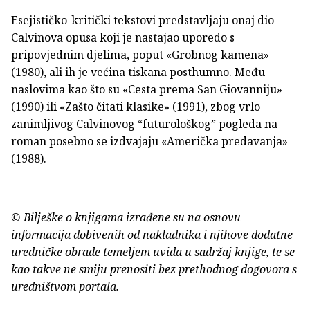
Esejističko-kritički tekstovi predstavljaju onaj dio
Calvinova opusa koji je nastajao uporedo s
pripovjednim djelima, poput «Grobnog kamena»
(1980), ali ih je većina tiskana posthumno. Među
naslovima kao što su «Cesta prema San Giovanniju»
(1990) ili «Zašto čitati klasike» (1991), zbog vrlo
zanimljivog Calvinovog “futurološkog” pogleda na
roman posebno se izdvajaju «Američka predavanja»
(1988).
© Bilješke o knjigama izrađene su na osnovu
informacija dobivenih od nakladnika i njihove dodatne
uredničke obrade temeljem uvida u sadržaj knjige, te se
kao takve ne smiju prenositi bez prethodnog dogovora s
uredništvom portala.