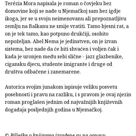
Terézia Mora napisala je roman o čovjeku bez
domovine koji se nađe u Njemačkoj sam bez igdje
ikoga, jer se u svoju neimenovanu ali prepoznatljivu
zemlju na Balkanu ne smije vratiti. Tamo bjesni rat, a
on je tek tamo, kao potpuno drukčiji, osobito
nepoželjan. Abel Nema je jedinstven, on je izvan
sistema, bez nade da će biti shvaćen i voljen čak i
kada je uronjen među sebi slične - jazz glazbenike,
cigansku djecu, studente imigrante i druge od
društva odbačene i zanemarene.
Autorica svojim junakom ispisuje veliku posvetu
posebnosti i pravu na razliku, i s pravom je ovaj njezin
roman proglašen jednim od najvažnijih književnih
događaja posljednjih godina u Njemačkoj.
© Bilješke o knjigama izrađene su na osnovu