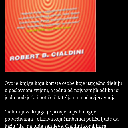
Ovo je knjiga koju koriste osobe koje uspješno djeluju
u poslovnom svijetu, a jedna od najvažnijih odlika joj
je da podsjeća i potiče čitatelja na moć uvjeravanja.
Cialdinijeva knjiga je provjera psihologije
potvrđivanja - otkriva koji čimbenici potiču ljude da
kažu "da" na tuđe zahtjeve. Cialdini kombinira