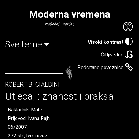
Moderna vremena
Pogledaj... sve je puno knjiga.
Sve teme
Visoki kontrast
Čitljiv slog
Podcrtane poveznice
ROBERT B. CIALDINI
Utjecaj : znanost i praksa
Nakladnik:
Mate
Prijevod: Ivana Rajh
06/2007.
272 str., tvrdi uvez