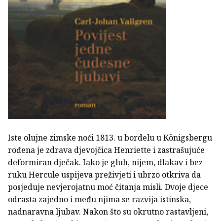
Iste olujne zimske noći 1813. u bordelu u Königsbergu
rođena je zdrava djevojčica Henriette i zastrašujuće
deformiran dječak. Iako je gluh, nijem, dlakav i bez
ruku Hercule uspijeva preživjeti i ubrzo otkriva da
posjeduje nevjerojatnu moć čitanja misli. Dvoje djece
odrasta zajedno i među njima se razvija istinska,
nadnaravna ljubav. Nakon što su okrutno rastavljeni,