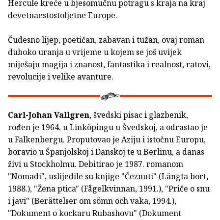
Hercule kreće u bjesomučnu potragu s kraja na kraj
devetnaestostoljetne Europe.
Čudesno lijep, poetičan, zabavan i tužan, ovaj roman
duboko uranja u vrijeme u kojem se još uvijek
miješaju magija i znanost, fantastika i realnost, ratovi,
revolucije i velike avanture.
Carl-Johan Vallgren
, švedski pisac i glazbenik,
rođen je 1964. u Linköpingu u Švedskoj, a odrastao je
u Falkenbergu. Proputovao je Aziju i istočnu Europu,
boravio u Španjolskoj i Danskoj te u Berlinu, a danas
živi u Stockholmu. Debitirao je 1987. romanom
"Nomadi", uslijedile su knjige "Čeznuti" (Längta bort,
1988.), "Žena ptica" (Fågelkvinnan, 1991.), "Priče o snu
i javi" (Berättelser om sömn och vaka, 1994.),
"Dokument o kockaru Rubashovu" (Dokument