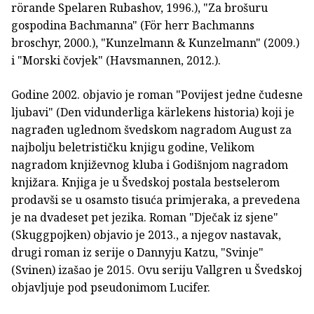
rörande Spelaren Rubashov, 1996.), "Za brošuru
gospodina Bachmanna" (För herr Bachmanns
broschyr, 2000.), "Kunzelmann & Kunzelmann" (2009.)
i "Morski čovjek" (Havsmannen, 2012.).
Godine 2002. objavio je roman "Povijest jedne čudesne
ljubavi" (Den vidunderliga kärlekens historia) koji je
nagrađen uglednom švedskom nagradom August za
najbolju beletrističku knjigu godine, Velikom
nagradom književnog kluba i Godišnjom nagradom
knjižara. Knjiga je u Švedskoj postala bestselerom
prodavši se u osamsto tisuća primjeraka, a prevedena
je na dvadeset pet jezika. Roman "Dječak iz sjene"
(Skuggpojken) objavio je 2013., a njegov nastavak,
drugi roman iz serije o Dannyju Katzu, "Svinje"
(Svinen) izašao je 2015. Ovu seriju Vallgren u Švedskoj
objavljuje pod pseudonimom Lucifer.