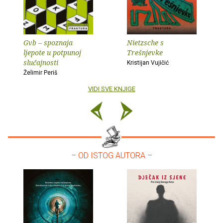
Gvb – spoznaja
Nietzsche s
ljepote u potpunoj
Trešnjevke
slučajnosti
Kristijan Vujičić
Želimir Periš
VIDI SVE KNJIGE
– OD ISTOG AUTORA –