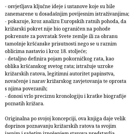
- osvjetljava ključne ideje i ustanove koje su bile
zanemarene u dosadašnjim povijesnim istraživanjima;
- pokazuje, kroz analizu Europskih ratnih pohoda, da
križarski pokret nije bio ograničen na pohode
pokrenute za povratak Svete zemlje ili za obranu
tamošnje kršćanske prisutnosti nego se u raznim
oblicima nastavio i kroz 18. stoljeće;
- detaljno definira pojam pokorničkog rata, kao
oblika kršćanskog svetog rata; istražuje uzroke
križarskih ratova, legitimni autoritet papinstva,
novačenje i narav križarskog zavjetovanja te oprosta
s njima povezanih;
- donosi vrlo preciznu kronologiju i kratke biografije
poznatih križara.
Originalna po svojoj koncepciji, ova knjiga daje velik
doprinos poznavanju križarskih ratova ta svojim
jasnim i sažetim iznošenjem stavova predstavlja