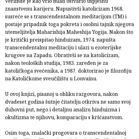
Verlinde je kao vrlo mlad ostvario uspješnu
znanstvenu karijeru. Napustivši katolicizam 1968.
susreće se s transcendentalnom meditacijom (TM) i
postaje pripadnik toga pokreta i osobni tajnik njegova
utemeljitelja Maharishija Maheshija Yogija. Nakon što
je kritički preispitao hinduizam, 1974. napušta
transcendentalnu meditaciju i ulazi u ezoterijske
krugove na Zapadu. Obrativši se na katolicizam,
nakon teoloških studija, 1983. zaređen je za
katoličkoga svećenika, a 1987. doktorirao je filozofiju
na Katoličkome sveučilištu u Louvainu.
U ovoj knjizi, pisanoj u obliku razgovora, nakon
dvadeset godina šutnje čitatelju otkriva ne samo svoj
duhovni put, nego i detaljnu analizu hinduizma i
okultizma te njihovu, komparaciju s kršćanstvom.
Osim toga, znalački progovara o transcendentalnoj