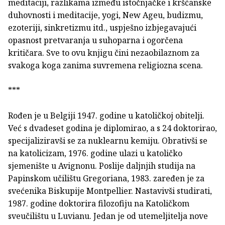
meditaciji, razlikama između istočnjačke i kršćanske
duhovnosti i meditacije, yogi, New Ageu, budizmu,
ezoteriji, sinkretizmu itd., uspješno izbjegavajući
opasnost pretvaranja u suhoparna i ogorčena
kritičara. Sve to ovu knjigu čini nezaobilaznom za
svakoga koga zanima suvremena religiozna scena.
***
Rođen je u Belgiji 1947. godine u katoličkoj obitelji.
Već s dvadeset godina je diplomirao, a s 24 doktorirao,
specijaliziravši se za nuklearnu kemiju. Obrativši se
na katolicizam, 1976. godine ulazi u katoličko
sjemenište u Avignonu. Poslije daljnjih studija na
Papinskom učilištu Gregoriana, 1983. zaređen je za
svećenika Biskupije Montpellier. Nastavivši studirati,
1987. godine doktorira filozofiju na Katoličkom
sveučilištu u Luvianu. Jedan je od utemeljitelja nove