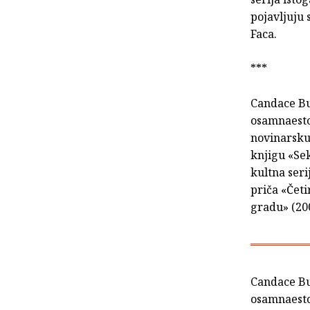
pojavljuju 
Faca.
***
Candace Bu
osamnaestog
novinarsku
knjigu «Sek
kultna seri
priča «Četi
gradu» (20
Candace Bu
osamnaestog