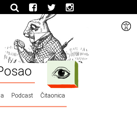
Posao
ga
Podcast
Čitaonica