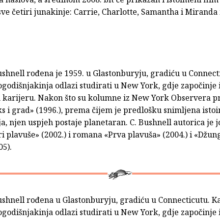
sve četiri junakinje: Carrie, Charlotte, Samantha i Miranda 
shnell rođena je 1959. u Glastonburyju, gradiću u Connect
odišnjakinja odlazi studirati u New York, gdje započinje 
 karijeru. Nakon što su kolumne iz New York Observera pr
s i grad» (1996.), prema čijem je predlošku snimljena ist
ja, njen uspjeh postaje planetaran. C. Bushnell autorica je j
ri plavuše» (2002.) i romana «Prva plavuša» (2004.) i «Džun
05).
shnell rođena u Glastonburyju, gradiću u Connecticutu. K
odišnjakinja odlazi studirati u New York, gdje započinje 