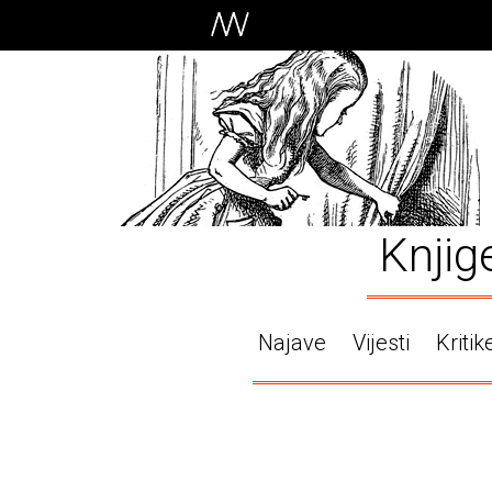
Knjig
Najave
Vijesti
Kritik