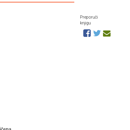
Preporuči
knjigu
ričena