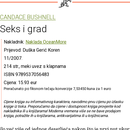
CANDACE BUSHNELL
Seks i grad
Nakladnik:
Naklada OceanMore
Prijevod: Duška Gerić Koren
11/2007.
214 str., meki uvez s klapnama
ISBN 9789537056483
Cijena: 15.93 eur
Preračunato po fiksnom tečaju konverzije 7,53450 kuna za 1 euro
Cijene knjiga su informativnog karaktera, navodimo prvu cijenu po izlasku
knjige iz tiska. Preporučamo da cijene i dostupnost knjiga provjerite kod
nakladnika ili u knjižarama! Moderna vremena više se ne bave prodajom
knjiga, potražite ih u knjižarama, antikvarijatima ili u knjižnicama.
šlo već više od jednog desetljeća nakon što je prvi put uko