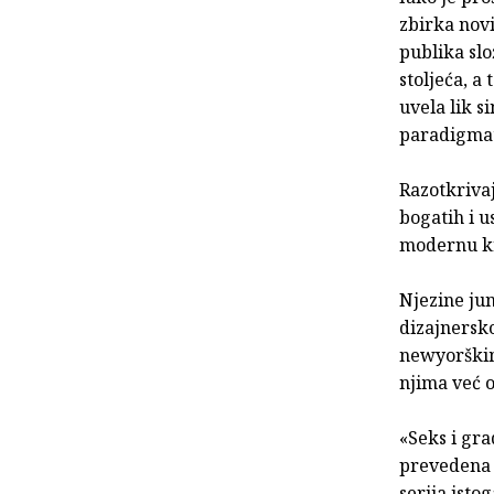
zbirka novi
publika slo
stoljeća, a
uvela lik s
paradigmats
Razotkriva
bogatih i u
modernu kro
Njezine ju
dizajnersk
newyorškim
njima već 
«Seks i gra
prevedena n
serija isto