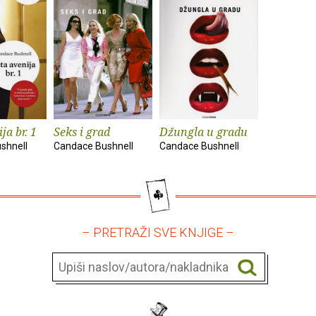
ja br. 1
Seks i grad
Džungla u gradu
shnell
Candace Bushnell
Candace Bushnell
– PRETRAŽI SVE KNJIGE –