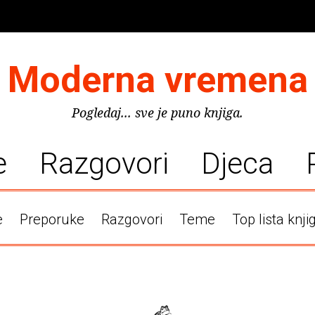
Moderna vremena
Pogledaj... sve je puno knjiga.
e
Razgovori
Djeca
e
Preporuke
Razgovori
Teme
Top lista knji