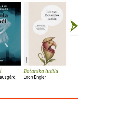
i
Botanika ludila
Snimanje
Sunčanik
'Utjelovljenja'
nausgård
Leon Engler
Damir Kar
Tom McCarthy