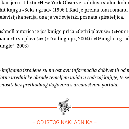
 karijeru. U listu «New York Observer» dobiva stalnu kolu
hit knjigu «Seks i grad» (1996.). Kad je prema tom romanu
elevizijska serija, ona je već svjetski poznata spisateljica.
hnell autorica je još knjige priča «Četiri plavuše» («Four 
mana «Prva plavuša» («Trading up», 2004) i «Džungla u gra
Jungle”, 2005).
o knjigama izrađene su na osnovu informacija dobivenih od 
atne uredničke obrade temeljem uvida u sadržaj knjige, te s
enositi bez prethodnog dogovora s uredništvom portala.
– OD ISTOG NAKLADNIKA –