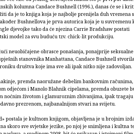
nskih kolumna Candace Bushnell (1996.), danas će se i krit
žiti da je to knjiga koja je najbolje prenijela duh vremena s
 također Bushnellova je prva autorica koja je u suvremenu 
ingle djevojke tako da će njezina Carrie Bradshaw postati
ki model za svu buduću tzv. chick-lit produkciju.
jući neuobičajene obrasce ponašanja, ponajprije seksualne
spješnih stanovnika Manhattana, Candace Bushnell stvorila
niku društva koje ima sve ali ipak nitko nije zadovoljan.
nakinje, premda naoružane debelim bankovnim računima,
om odjećom i Manolo Blahnik cipelama, premda obuzete 
 noćnim životom i glamuroznim zbivanjima, ipak tragaju
odavno prezrenom, najbanalnijom stvari na svijetu.
d» postala je kultnom knjigom, objavljena je u brojnim izd
a skoro sve svjetske jezike, po njoj je snimljena i kultna t
ga naslova, a sredinom 2008. bit će prikazan i istoimeni fil