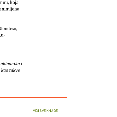
mnu, koja
 snimljena
Blondes»,
du»
nakladnika i
e kao takve
VIDI SVE KNJIGE