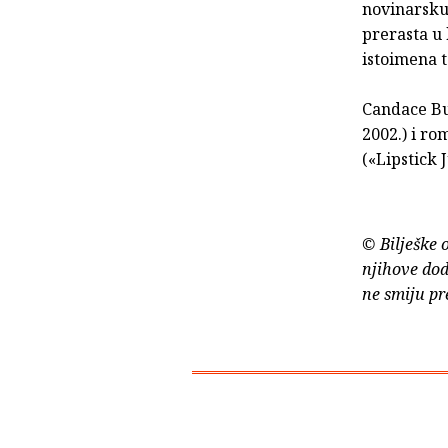
novinarsku
prerasta u 
istoimena t
Candace Bus
2002.) i ro
(«Lipstick 
© Bilješke 
njihove dod
ne smiju pr