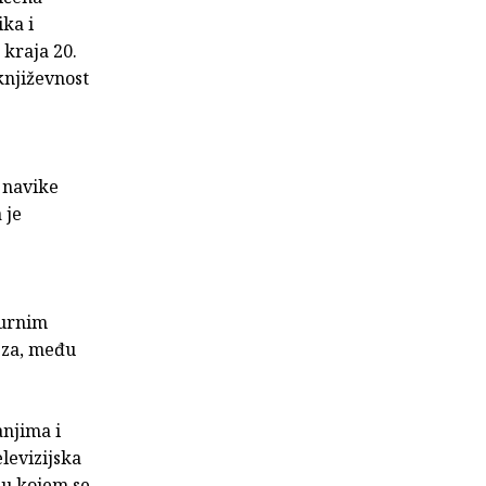
ika i
 kraja 20.
književnost
 navike
 je
burnim
 za, među
anjima i
elevizijska
m u kojem se