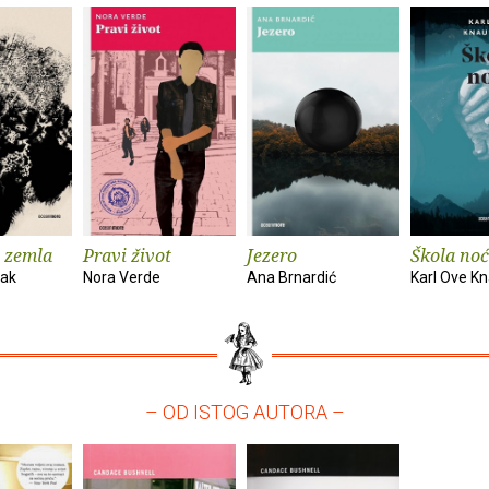
 zemla
Pravi život
Jezero
Škola noć
vak
Nora Verde
Ana Brnardić
Karl Ove K
– OD ISTOG AUTORA –