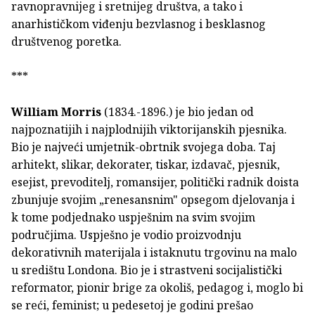
ravnopravnijeg i sretnijeg društva, a tako i
anarhističkom viđenju bezvlasnog i besklasnog
društvenog poretka.
***
William Morris
(1834.-1896.) je bio jedan od
najpoznatijih i najplodnijih viktorijanskih pjesnika.
Bio je najveći umjetnik-obrtnik svojega doba. Taj
arhitekt, slikar, dekorater, tiskar, izdavač, pjesnik,
esejist, prevoditelj, romansijer, politički radnik doista
zbunjuje svojim „renesansnim" opsegom djelovanja i
k tome podjednako uspješnim na svim svojim
područjima. Uspješno je vodio proizvodnju
dekorativnih materijala i istaknutu trgovinu na malo
u središtu Londona. Bio je i strastveni socijalistički
reformator, pionir brige za okoliš, pedagog i, moglo bi
se reći, feminist; u pedesetoj je godini prešao