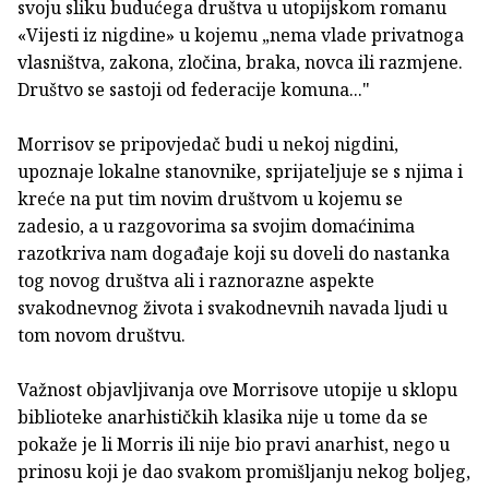
svoju sliku budućega društva u utopijskom romanu
«Vijesti iz nigdine» u kojemu „nema vlade privatnoga
vlasništva, zakona, zločina, braka, novca ili razmjene.
Društvo se sastoji od federacije komuna..."
Morrisov se pripovjedač budi u nekoj nigdini,
upoznaje lokalne stanovnike, sprijateljuje se s njima i
kreće na put tim novim društvom u kojemu se
zadesio, a u razgovorima sa svojim domaćinima
razotkriva nam događaje koji su doveli do nastanka
tog novog društva ali i raznorazne aspekte
svakodnevnog života i svakodnevnih navada ljudi u
tom novom društvu.
Važnost objavljivanja ove Morrisove utopije u sklopu
biblioteke anarhističkih klasika nije u tome da se
pokaže je li Morris ili nije bio pravi anarhist, nego u
prinosu koji je dao svakom promišljanju nekog boljeg,