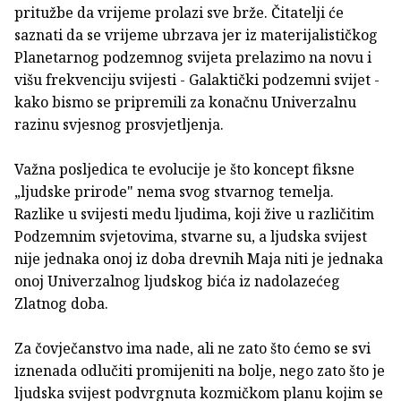
pritužbe da vrijeme prolazi sve brže. Čitatelji će
saznati da se vrijeme ubrzava jer iz materijalističkog
Planetarnog podzemnog svijeta prelazimo na novu i
višu frekvenciju svijesti - Galaktički podzemni svijet -
kako bismo se pripremili za konačnu Univerzalnu
razinu svjesnog prosvjetljenja.
Važna posljedica te evolucije je što koncept fiksne
„ljudske prirode" nema svog stvarnog temelja.
Razlike u svijesti medu ljudima, koji žive u različitim
Podzemnim svjetovima, stvarne su, a ljudska svijest
nije jednaka onoj iz doba dre­vnih Maja niti je jednaka
onoj Univerzalnog ljudskog bića iz nadola­zećeg
Zlatnog doba.
Za čovječanstvo ima nade, ali ne zato što ćemo se svi
iznenada odlučiti promijeniti na bolje, nego zato što je
ljudska svijest podvrgnuta kozmičkom planu kojim se