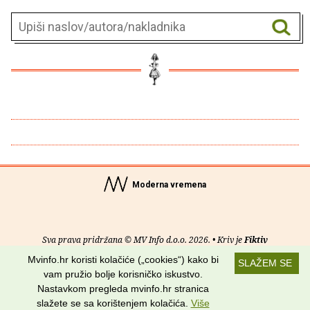
Moderna vremena
Sva prava pridržana © MV Info d.o.o. 2026. • Kriv je
Fiktiv
Mvinfo.hr koristi kolačiće („cookies“) kako bi
SLAŽEM SE
O nama
•
Pomoć
•
Uvjeti korištenja
•
RSS kanali
vam pružio bolje korisničko iskustvo.
Nastavkom pregleda mvinfo.hr stranica
Potraži nas na:
slažete se sa korištenjem kolačića.
Više