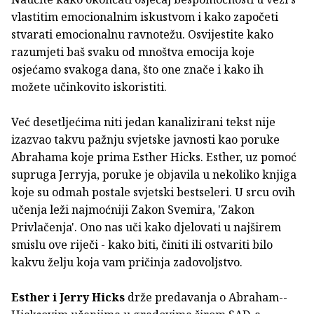
vlastitim emocionalnim iskustvom i kako započeti
stvarati emocionalnu ravnotežu. Osvijestite kako
razumjeti baš svaku od mnoštva emocija koje
osjećamo svakoga dana, što one znače i kako ih
možete učinkovito iskoristiti.
Već desetljećima niti jedan kanalizirani tekst nije
izazvao takvu pažnju svjetske javnosti kao poruke
Abrahama koje prima Esther Hicks. Esther, uz pomoć
supruga Jerryja, poruke je objavila u nekoliko knjiga
koje su odmah postale svjetski bestseleri. U srcu ovih
učenja leži najmoćniji Zakon Svemira, 'Zakon
Privlačenja'. Ono nas uči kako djelovati u najširem
smislu ove riječi - kako biti, činiti ili ostvariti bilo
kakvu želju koja vam pričinja zadovoljstvo.
Esther i Jerry Hicks
drže predavanja o Abraham--