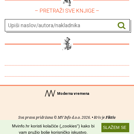
– PRETRAŽI SVE KNJIGE –
Moderna vremena
Sva prava pridržana © MV Info d.o.o. 2026. • Kriv je
Fiktiv
Mvinfo.hr koristi kolačiće („cookies“) kako bi
SLAŽEM SE
O nama
•
Pomoć
•
Uvjeti korištenja
•
RSS kanali
vam pružio bolje korisničko iskustvo.