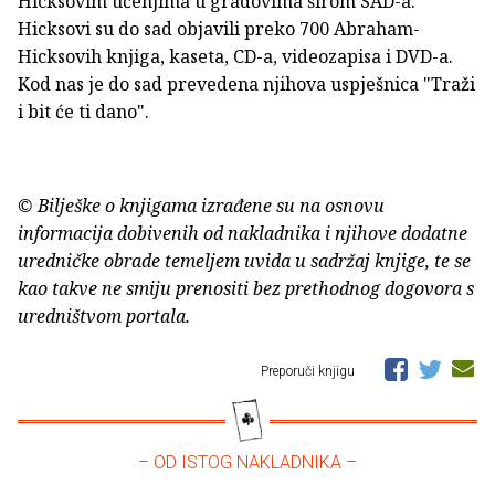
Hicksovim učenjima u gradovima širom SAD-a.
Hicksovi su do sad objavili preko 700 Abraham-
Hicksovih knjiga, kaseta, CD-a, videozapisa i DVD-a.
Kod nas je do sad prevedena njihova uspješnica "Traži
i bit će ti dano".
© Bilješke o knjigama izrađene su na osnovu
informacija dobivenih od nakladnika i njihove dodatne
uredničke obrade temeljem uvida u sadržaj knjige, te se
kao takve ne smiju prenositi bez prethodnog dogovora s
uredništvom portala.
Preporuči knjigu
– OD ISTOG NAKLADNIKA –