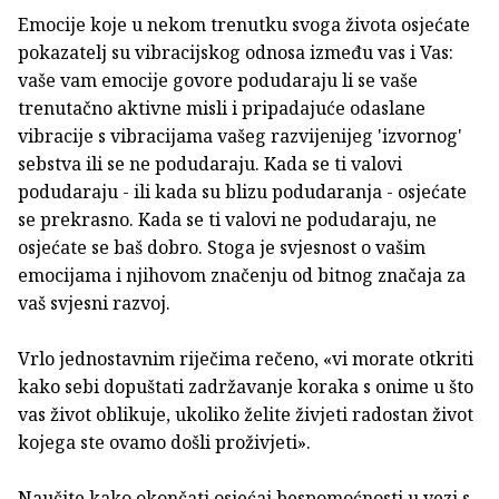
Emocije koje u nekom trenutku svoga života osjećate
pokazatelj su vibracijskog odnosa između vas i Vas:
vaše vam emocije govore podudaraju li se vaše
trenutačno aktivne misli i pripadajuće oda­slane
vibracije s vibracijama vašeg razvijenijeg 'izvornog'
sebstva ili se ne podudaraju. Kada se ti valovi
podudaraju - ili kada su blizu podudaranja - osjećate
se prekrasno. Kada se ti valovi ne poduda­raju, ne
osjećate se baš dobro. Stoga je svjesnost o vašim
emocijama i njihovom značenju od bitnog značaja za
vaš svjesni razvoj.
Vrlo jednostavnim riječima rečeno, «vi morate otkriti
kako sebi dopuštati zadržavanje koraka s onime u što
vas život oblikuje, ukoliko želite ži­vjeti radostan život
kojega ste ovamo došli proživjeti».
Naučite kako okončati osjećaj bespomoćnosti u vezi s