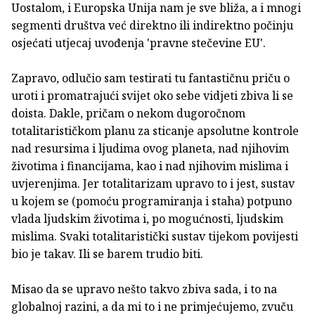
Uostalom, i Europska Unija nam je sve bliža, a i mnogi
segmenti društva već direktno ili indirektno počinju
osjećati utjecaj uvođenja 'pravne stečevine EU'.
Zapravo, odlučio sam testirati tu fantastičnu priču o
uroti i promatrajući svijet oko sebe vidjeti zbiva li se
doista. Dakle, pričam o nekom dugoročnom
totalitarističkom planu za sticanje apsolutne kontrole
nad resursima i ljudima ovog planeta, nad njihovim
životima i financijama, kao i nad njihovim mislima i
uvjerenjima. Jer totalitarizam upravo to i jest, sustav
u kojem se (pomoću programiranja i staha) potpuno
vlada ljudskim životima i, po mogućnosti, ljudskim
mislima. Svaki totalitaristički sustav tijekom povijesti
bio je takav. Ili se barem trudio biti.
Misao da se upravo nešto takvo zbiva sada, i to na
globalnoj razini, a da mi to i ne primjećujemo, zvuču