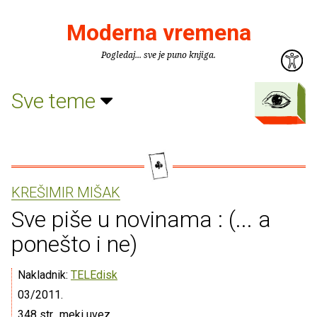
Moderna vremena
Pogledaj... sve je puno knjiga.
Sve teme
KREŠIMIR MIŠAK
Sve piše u novinama : (... a
ponešto i ne)
Nakladnik:
TELEdisk
03/2011.
348 str., meki uvez