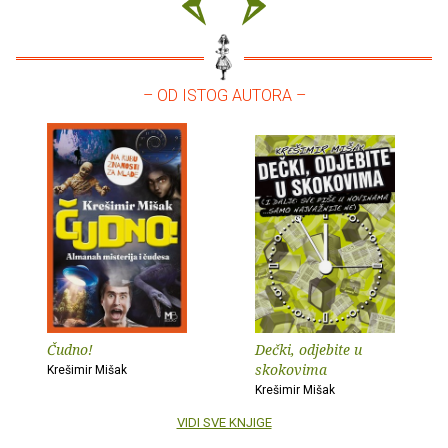
– OD ISTOG AUTORA –
Čudno!
Dečki, odjebite u
skokovima
Krešimir Mišak
Krešimir Mišak
VIDI SVE KNJIGE