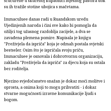
šćućurene u skučenoj kupaonici mjesnog pastora dok
su ih tražile stotine ubojica s mačetama.
Immaculuee danas radi u Ruandskom uredu
Ujedinjenih naroda i čini sve kako bi pomogla da
ožiljci tog užasnog razdoblja zacijele, a dva se
zavađena plemena pomire. Napisala je knjigu
"Preživjela da ispriča" koja je odmah postala svjetski
bestseler. Osim što je ispričala svoju priču,
Immaculuee je osnovala i dobrotvornu organizaciju,
zakladu "Preživjela da ispriča" za djecu koja su ostala
bez roditelja.
Njezino svjedočanstvo snažan je dokaz moći molitve i
oprosta, a onima koji to mogu prihvatiti - i dokaz
stvarne mogućnosti izravne komunikacije ljudi s
bogom.