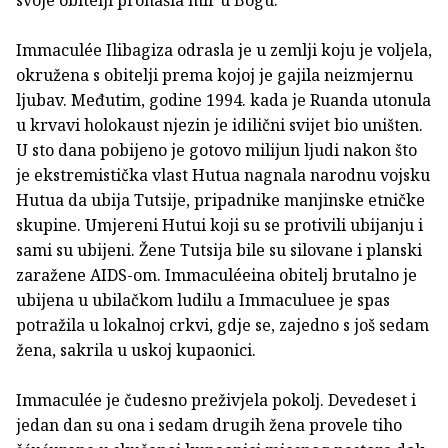
svoje obitelji pronašla mir u Bogu.
Immaculée Ilibagiza odrasla je u zemlji koju je voljela,
okružena s obitelji prema kojoj je gajila neizmjernu
ljubav. Međutim, godine 1994. kada je Ruanda utonula
u krvavi holokaust njezin je idilični svijet bio uništen.
U sto dana pobijeno je gotovo milijun ljudi nakon što
je ekstremistička vlast Hutua nagnala narodnu vojsku
Hutua da ubija Tutsije, pripadnike manjinske etničke
skupine. Umjereni Hutui koji su se protivili ubijanju i
sami su ubijeni. Žene Tutsija bile su silovane i planski
zaražene AIDS-om. Immaculéeina obitelj brutalno je
ubijena u ubilačkom ludilu a Immaculuee je spas
potražila u lokalnoj crkvi, gdje se, zajedno s još sedam
žena, sakrila u uskoj kupaonici.
Immaculée je čudesno preživjela pokolj. Devedeset i
jedan dan su ona i sedam drugih žena provele tiho